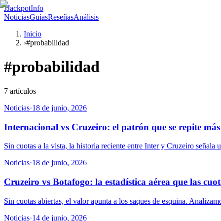
J
JackpotInfo
Noticias
Guías
Reseñas
Análisis
Inicio
›
#probabilidad
#
probabilidad
7
artículos
Noticias
·
18 de junio, 2026
Internacional vs Cruzeiro: el patrón que se repite más
Sin cuotas a la vista, la historia reciente entre Inter y Cruzeiro señal
Noticias
·
18 de junio, 2026
Cruzeiro vs Botafogo: la estadística aérea que las cuo
Sin cuotas abiertas, el valor apunta a los saques de esquina. Analizamo
Noticias
·
14 de junio, 2026