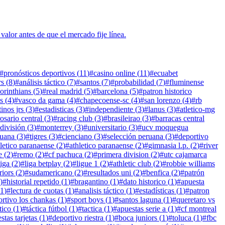
alor antes de que el mercado fije línea.
#
pronósticos deportivos
(
11
)
#
casino online
(
11
)
#
ecuabet
rs
(
8
)
#
análisis táctico
(
7
)
#
santos
(
7
)
#
probabilidad
(
7
)
#
fluminense
orinthians
(
5
)
#
real madrid
(
5
)
#
barcelona
(
5
)
#
patron historico
s
(
4
)
#
vasco da gama
(
4
)
#
chapecoense-sc
(
4
)
#
san lorenzo
(
4
)
#
rb
inos jrs
(
3
)
#
estadisticas
(
3
)
#
independiente
(
3
)
#
lanus
(
3
)
#
atletico-mg
rosario central
(
3
)
#
racing club
(
3
)
#
brasileirao
(
3
)
#
barracas central
división
(
3
)
#
monterrey
(
3
)
#
universitario
(
3
)
#
ucv moquegua
juana
(
3
)
#
tigres
(
3
)
#
cienciano
(
3
)
#
selección peruana
(
3
)
#
deportivo
tletico paranaense
(
2
)
#
athletico paranaense
(
2
)
#
gimnasia l.p.
(
2
)
#
river
e
(
2
)
#
remo
(
2
)
#
cf pachuca
(
2
)
#
primera division
(
2
)
#
utc cajamarca
iga
(
2
)
#
liga betplay
(
2
)
#
ligue 1
(
2
)
#
athletic club
(
2
)
#
robbie williams
riors
(
2
)
#
sudamericano
(
2
)
#
resultados uni
(
2
)
#
benfica
(
2
)
#
patrón
)
#
historial repetido
(
1
)
#
bragantino
(
1
)
#
dato historico
(
1
)
#
apuesta
1
)
#
lectura de cuotas
(
1
)
#
analisis táctico
(
1
)
#
estadísticas
(
1
)
#
patron
ortivo los chankas
(
1
)
#
sport boys
(
1
)
#
santos laguna
(
1
)
#
queretaro vs
tico
(
1
)
#
táctica fútbol
(
1
)
#
tactica
(
1
)
#
apuestas serie a
(
1
)
#
cf montreal
stas tarjetas
(
1
)
#
deportivo riestra
(
1
)
#
boca juniors
(
1
)
#
toluca
(
1
)
#
fbc