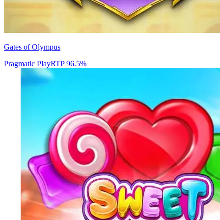
Gates of Olympus
Pragmatic Play
RTP
96.5
%