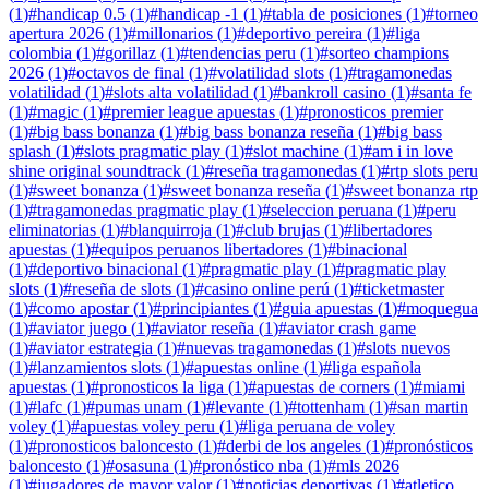
(
1
)
#
handicap 0.5
(
1
)
#
handicap -1
(
1
)
#
tabla de posiciones
(
1
)
#
torneo
apertura 2026
(
1
)
#
millonarios
(
1
)
#
deportivo pereira
(
1
)
#
liga
colombia
(
1
)
#
gorillaz
(
1
)
#
tendencias peru
(
1
)
#
sorteo champions
2026
(
1
)
#
octavos de final
(
1
)
#
volatilidad slots
(
1
)
#
tragamonedas
volatilidad
(
1
)
#
slots alta volatilidad
(
1
)
#
bankroll casino
(
1
)
#
santa fe
(
1
)
#
magic
(
1
)
#
premier league apuestas
(
1
)
#
pronosticos premier
(
1
)
#
big bass bonanza
(
1
)
#
big bass bonanza reseña
(
1
)
#
big bass
splash
(
1
)
#
slots pragmatic play
(
1
)
#
slot machine
(
1
)
#
am i in love
shine original soundtrack
(
1
)
#
reseña tragamonedas
(
1
)
#
rtp slots peru
(
1
)
#
sweet bonanza
(
1
)
#
sweet bonanza reseña
(
1
)
#
sweet bonanza rtp
(
1
)
#
tragamonedas pragmatic play
(
1
)
#
seleccion peruana
(
1
)
#
peru
eliminatorias
(
1
)
#
blanquirroja
(
1
)
#
club brujas
(
1
)
#
libertadores
apuestas
(
1
)
#
equipos peruanos libertadores
(
1
)
#
binacional
(
1
)
#
deportivo binacional
(
1
)
#
pragmatic play
(
1
)
#
pragmatic play
slots
(
1
)
#
reseña de slots
(
1
)
#
casino online perú
(
1
)
#
ticketmaster
(
1
)
#
como apostar
(
1
)
#
principiantes
(
1
)
#
guia apuestas
(
1
)
#
moquegua
(
1
)
#
aviator juego
(
1
)
#
aviator reseña
(
1
)
#
aviator crash game
(
1
)
#
aviator estrategia
(
1
)
#
nuevas tragamonedas
(
1
)
#
slots nuevos
(
1
)
#
lanzamientos slots
(
1
)
#
apuestas online
(
1
)
#
liga española
apuestas
(
1
)
#
pronosticos la liga
(
1
)
#
apuestas de corners
(
1
)
#
miami
(
1
)
#
lafc
(
1
)
#
pumas unam
(
1
)
#
levante
(
1
)
#
tottenham
(
1
)
#
san martin
voley
(
1
)
#
apuestas voley peru
(
1
)
#
liga peruana de voley
(
1
)
#
pronosticos baloncesto
(
1
)
#
derbi de los angeles
(
1
)
#
pronósticos
baloncesto
(
1
)
#
osasuna
(
1
)
#
pronóstico nba
(
1
)
#
mls 2026
(
1
)
#
jugadores de mayor valor
(
1
)
#
noticias deportivas
(
1
)
#
atletico