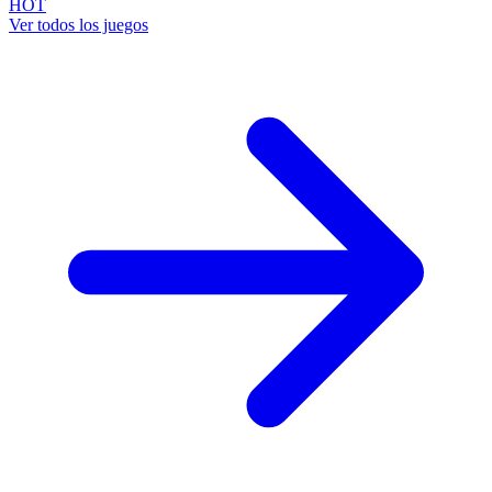
HOT
Ver todos los juegos