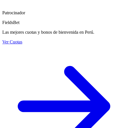
Patrocinador
FieldsBet
Las mejores cuotas y bonos de bienvenida en Perú.
Ver Cuotas