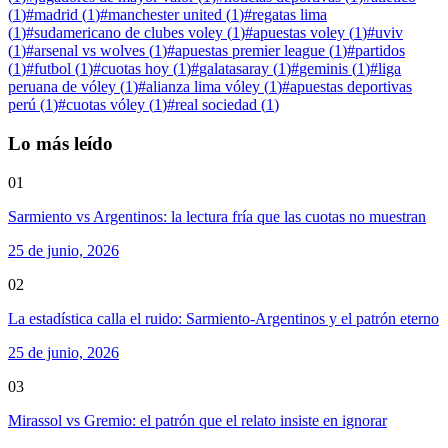
(
1
)
#
madrid
(
1
)
#
manchester united
(
1
)
#
regatas lima
(
1
)
#
sudamericano de clubes voley
(
1
)
#
apuestas voley
(
1
)
#
uviv
(
1
)
#
arsenal vs wolves
(
1
)
#
apuestas premier league
(
1
)
#
partidos
(
1
)
#
futbol
(
1
)
#
cuotas hoy
(
1
)
#
galatasaray
(
1
)
#
geminis
(
1
)
#
liga
peruana de vóley
(
1
)
#
alianza lima vóley
(
1
)
#
apuestas deportivas
perú
(
1
)
#
cuotas vóley
(
1
)
#
real sociedad
(
1
)
Lo más leído
01
Sarmiento vs Argentinos: la lectura fría que las cuotas no muestran
25 de junio, 2026
02
La estadística calla el ruido: Sarmiento-Argentinos y el patrón eterno
25 de junio, 2026
03
Mirassol vs Gremio: el patrón que el relato insiste en ignorar