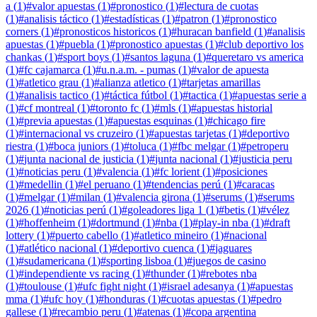
a
(
1
)
#
valor apuestas
(
1
)
#
pronostico
(
1
)
#
lectura de cuotas
(
1
)
#
analisis táctico
(
1
)
#
estadísticas
(
1
)
#
patron
(
1
)
#
pronostico
corners
(
1
)
#
pronosticos historicos
(
1
)
#
huracan banfield
(
1
)
#
analisis
apuestas
(
1
)
#
puebla
(
1
)
#
pronostico apuestas
(
1
)
#
club deportivo los
chankas
(
1
)
#
sport boys
(
1
)
#
santos laguna
(
1
)
#
queretaro vs america
(
1
)
#
fc cajamarca
(
1
)
#
u.n.a.m. - pumas
(
1
)
#
valor de apuesta
(
1
)
#
atletico grau
(
1
)
#
alianza atletico
(
1
)
#
tarjetas amarillas
(
1
)
#
analisis tactico
(
1
)
#
táctica fútbol
(
1
)
#
tactica
(
1
)
#
apuestas serie a
(
1
)
#
cf montreal
(
1
)
#
toronto fc
(
1
)
#
mls
(
1
)
#
apuestas historial
(
1
)
#
previa apuestas
(
1
)
#
apuestas esquinas
(
1
)
#
chicago fire
(
1
)
#
internacional vs cruzeiro
(
1
)
#
apuestas tarjetas
(
1
)
#
deportivo
riestra
(
1
)
#
boca juniors
(
1
)
#
toluca
(
1
)
#
fbc melgar
(
1
)
#
petroperu
(
1
)
#
junta nacional de justicia
(
1
)
#
junta nacional
(
1
)
#
justicia peru
(
1
)
#
noticias peru
(
1
)
#
valencia
(
1
)
#
fc lorient
(
1
)
#
posiciones
(
1
)
#
medellin
(
1
)
#
el peruano
(
1
)
#
tendencias perú
(
1
)
#
caracas
(
1
)
#
melgar
(
1
)
#
milan
(
1
)
#
valencia girona
(
1
)
#
serums
(
1
)
#
serums
2026
(
1
)
#
noticias perú
(
1
)
#
goleadores liga 1
(
1
)
#
betis
(
1
)
#
vélez
(
1
)
#
hoffenheim
(
1
)
#
dortmund
(
1
)
#
nba
(
1
)
#
play-in nba
(
1
)
#
draft
lottery
(
1
)
#
puerto cabello
(
1
)
#
atletico mineiro
(
1
)
#
nacional
(
1
)
#
atlético nacional
(
1
)
#
deportivo cuenca
(
1
)
#
jaguares
(
1
)
#
sudamericana
(
1
)
#
sporting lisboa
(
1
)
#
juegos de casino
(
1
)
#
independiente vs racing
(
1
)
#
thunder
(
1
)
#
rebotes nba
(
1
)
#
toulouse
(
1
)
#
ufc fight night
(
1
)
#
israel adesanya
(
1
)
#
apuestas
mma
(
1
)
#
ufc hoy
(
1
)
#
honduras
(
1
)
#
cuotas apuestas
(
1
)
#
pedro
gallese
(
1
)
#
recambio peru
(
1
)
#
atenas
(
1
)
#
copa argentina