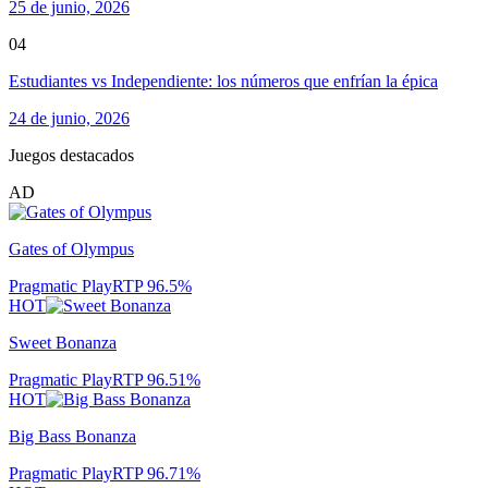
25 de junio, 2026
04
Estudiantes vs Independiente: los números que enfrían la épica
24 de junio, 2026
Juegos destacados
AD
Gates of Olympus
Pragmatic Play
RTP
96.5
%
HOT
Sweet Bonanza
Pragmatic Play
RTP
96.51
%
HOT
Big Bass Bonanza
Pragmatic Play
RTP
96.71
%