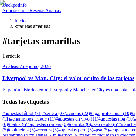
J
JackpotInfo
Noticias
Guías
Reseñas
Análisis
Inicio
›
#tarjetas amarillas
#
tarjetas amarillas
1
artículo
Análisis
·
7 de junio, 2026
Liverpool vs Man. City: el valor oculto de las tarjetas
El patrón histórico entre Liverpool y Manchester City es una batalla d
Todas las etiquetas
#
apuestas fútbol
(
71
)
#
serie a
(
28
)
#
cuotas
(
22
)
#
liga profesional
(
19
)
#
a
(
11
)
#
champions league
(
11
)
#
apuestas en vivo
(
11
)
#
apuestas nba
(
10
)
(
6
)
#
bahia
(
6
)
#
apuestas corners
(
6
)
#
coritiba
(
6
)
#
sao paulo
(
6
)
#
manches
(
5
)
#
palmeiras
(
5
)
#
corners
(
5
)
#
apuestas peru
(
5
)
#
psg
(
5
)
#
copa sudame
bragantino
(
4
)
#
platense
(
4
)
#
liverpool
(
4
)
#
atletico tucuman
(
4
)
#
aldosiv