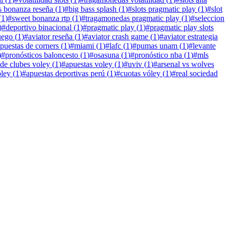
s bonanza reseña
(
1
)
#
big bass splash
(
1
)
#
slots pragmatic play
(
1
)
#
slot
(
1
)
#
sweet bonanza rtp
(
1
)
#
tragamonedas pragmatic play
(
1
)
#
seleccion
)
#
deportivo binacional
(
1
)
#
pragmatic play
(
1
)
#
pragmatic play slots
uego
(
1
)
#
aviator reseña
(
1
)
#
aviator crash game
(
1
)
#
aviator estrategia
puestas de corners
(
1
)
#
miami
(
1
)
#
lafc
(
1
)
#
pumas unam
(
1
)
#
levante
)
#
pronósticos baloncesto
(
1
)
#
osasuna
(
1
)
#
pronóstico nba
(
1
)
#
mls
de clubes voley
(
1
)
#
apuestas voley
(
1
)
#
uviv
(
1
)
#
arsenal vs wolves
óley
(
1
)
#
apuestas deportivas perú
(
1
)
#
cuotas vóley
(
1
)
#
real sociedad