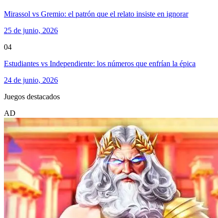
Mirassol vs Gremio: el patrón que el relato insiste en ignorar
25 de junio, 2026
04
Estudiantes vs Independiente: los números que enfrían la épica
24 de junio, 2026
Juegos destacados
AD