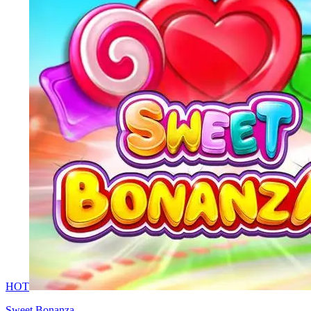
HOT
Sweet Bonanza