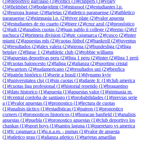
(
3
)
#
deportivo garcilaso
(
3
)
#
celtics
(
3
)
#
clippers
(
3
)
#
voley
(
3
)
#
fieldsbet
(
3
)
#
bodø/glimt
(
3
)
#
mirassol
(
2
)
#
estudiantes l.p.
(
2
)
#
europa league
(
2
)
#
tarjetas
(
2
)
#
atletico paranaense
(
2
)
#
athletico
paranaense
(
2
)
#
gimnasia l.p.
(
2
)
#
river plate
(
2
)
#
valor apuesta
(
2
)
#
estudiantes de rio cuarto
(
2
)
#
tigre
(
2
)
#
cruz azul
(
2
)
#
pronóstico
(
2
)
#
adt
(
2
)
#
analisis cuotas
(
2
)
#
juan pablo ii college
(
2
)
#
remo
(
2
)
#
cf
pachuca
(
2
)
#
primera division
(
2
)
#
utc cajamarca
(
2
)
#
cusco
(
2
)
#
inter
miami
(
2
)
#
apuestas mls
(
2
)
#
cuotas fútbol
(
2
)
#
bankroll
(
2
)
#
juventus
(
2
)
#
resultados
(
2
)
#
alex valera
(
2
)
#
girona
(
2
)
#
bundesliga
(
2
)
#
liga
betplay
(
2
)
#
ligue 1
(
2
)
#
athletic club
(
2
)
#
robbie williams
(
2
)
#
apuestas deportivas peru
(
2
)
#
liga 1 peru
(
2
)
#
inter
(
2
)
#
liga 1 perú
(
2
)
#
cuotas baloncesto
(
2
)
#
laliga
(
2
)
#
alianza
(
2
)
#
sporting cristal
(
2
)
#
warriors
(
2
)
#
sudamericano
(
2
)
#
resultados uni
(
2
)
#
benfica
(
2
)
#
patrón histórico
(
1
)
#
serie a brasil
(
1
)
#
dynamo kyiv
(
1
)
#
universitatea cluj
(
1
)
#
sin cuotas
(
1
)
#
atlante fc
(
1
)
#
club america
(
1
)
#
cuotas liga profesional
(
1
)
#
historial repetido
(
1
)
#
bragantino
(
1
)
#
dato historico
(
1
)
#
apuesta
(
1
)
#
apuestas valor
(
1
)
#
gimnasia m.
(
1
)
#
central cordoba de santiago
(
1
)
#
probabilidades
(
1
)
#
previas serie
a
(
1
)
#
valor apuestas
(
1
)
#
pronostico
(
1
)
#
lectura de cuotas
(
1
)
#
analisis táctico
(
1
)
#
estadísticas
(
1
)
#
patron
(
1
)
#
pronostico
corners
(
1
)
#
pronosticos historicos
(
1
)
#
huracan banfield
(
1
)
#
analisis
apuestas
(
1
)
#
puebla
(
1
)
#
pronostico apuestas
(
1
)
#
club deportivo los
chankas
(
1
)
#
sport boys
(
1
)
#
santos laguna
(
1
)
#
queretaro vs america
(
1
)
#
fc cajamarca
(
1
)
#
u.n.a.m. - pumas
(
1
)
#
valor de apuesta
(
1
)
#
atletico grau
(
1
)
#
alianza atletico
(
1
)
#
tarjetas amarillas