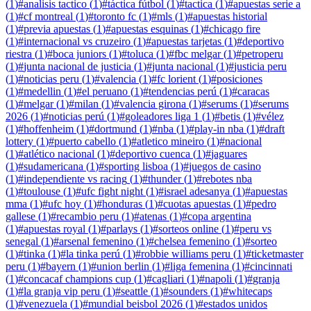
(
1
)
#
analisis tactico
(
1
)
#
táctica fútbol
(
1
)
#
tactica
(
1
)
#
apuestas serie a
(
1
)
#
cf montreal
(
1
)
#
toronto fc
(
1
)
#
mls
(
1
)
#
apuestas historial
(
1
)
#
previa apuestas
(
1
)
#
apuestas esquinas
(
1
)
#
chicago fire
(
1
)
#
internacional vs cruzeiro
(
1
)
#
apuestas tarjetas
(
1
)
#
deportivo
riestra
(
1
)
#
boca juniors
(
1
)
#
toluca
(
1
)
#
fbc melgar
(
1
)
#
petroperu
(
1
)
#
junta nacional de justicia
(
1
)
#
junta nacional
(
1
)
#
justicia peru
(
1
)
#
noticias peru
(
1
)
#
valencia
(
1
)
#
fc lorient
(
1
)
#
posiciones
(
1
)
#
medellin
(
1
)
#
el peruano
(
1
)
#
tendencias perú
(
1
)
#
caracas
(
1
)
#
melgar
(
1
)
#
milan
(
1
)
#
valencia girona
(
1
)
#
serums
(
1
)
#
serums
2026
(
1
)
#
noticias perú
(
1
)
#
goleadores liga 1
(
1
)
#
betis
(
1
)
#
vélez
(
1
)
#
hoffenheim
(
1
)
#
dortmund
(
1
)
#
nba
(
1
)
#
play-in nba
(
1
)
#
draft
lottery
(
1
)
#
puerto cabello
(
1
)
#
atletico mineiro
(
1
)
#
nacional
(
1
)
#
atlético nacional
(
1
)
#
deportivo cuenca
(
1
)
#
jaguares
(
1
)
#
sudamericana
(
1
)
#
sporting lisboa
(
1
)
#
juegos de casino
(
1
)
#
independiente vs racing
(
1
)
#
thunder
(
1
)
#
rebotes nba
(
1
)
#
toulouse
(
1
)
#
ufc fight night
(
1
)
#
israel adesanya
(
1
)
#
apuestas
mma
(
1
)
#
ufc hoy
(
1
)
#
honduras
(
1
)
#
cuotas apuestas
(
1
)
#
pedro
gallese
(
1
)
#
recambio peru
(
1
)
#
atenas
(
1
)
#
copa argentina
(
1
)
#
apuestas royal
(
1
)
#
parlays
(
1
)
#
sorteos online
(
1
)
#
peru vs
senegal
(
1
)
#
arsenal femenino
(
1
)
#
chelsea femenino
(
1
)
#
sorteo
(
1
)
#
tinka
(
1
)
#
la tinka perú
(
1
)
#
robbie williams peru
(
1
)
#
ticketmaster
peru
(
1
)
#
bayern
(
1
)
#
union berlin
(
1
)
#
liga femenina
(
1
)
#
cincinnati
(
1
)
#
concacaf champions cup
(
1
)
#
cagliari
(
1
)
#
napoli
(
1
)
#
granja
(
1
)
#
la granja vip peru
(
1
)
#
seattle
(
1
)
#
sounders
(
1
)
#
whitecaps
(
1
)
#
venezuela
(
1
)
#
mundial beisbol 2026
(
1
)
#
estados unidos