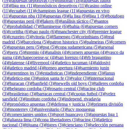
(
19
)
#
apuestas deportivas
(
19
)
#
historial
(
18
)
#
apuestas futbol
(
18
)
#
liga mx
(
11
)
#
pronósticos deportivos
(
11
)
#
casino online
(
11
)
#
ecuabet
(
11
)
#
champions league
(
11
)
#
apuestas en vivo
(
11
)
#
apuestas nba
(
10
)
#
apuestas
(
9
)
#
la liga
(
9
)
#
liga 1
(
9
)
#
botafogo
(
8
)
#
apuestas perú
(
8
)
#
lakers
(
8
)
#
análisis táctico
(
7
)
#
santos
(
7
)
#
probabilidad
(
7
)
#
fluminense
(
6
)
#
bahia
(
6
)
#
apuestas corners
(
6
)
#
coritiba
(
6
)
#
sao paulo
(
6
)
#
manchester city
(
6
)
#
premier league
(
6
)
#
cruzeiro
(
5
)
#
vitoria
(
5
)
#
flamengo
(
5
)
#
corinthians
(
5
)
#
real
madrid
(
5
)
#
barcelona
(
5
)
#
patron historico
(
5
)
#
palmeiras
(
5
)
#
corners
(
5
)
#
apuestas peru
(
5
)
#
psg
(
5
)
#
copa sudamericana
(
5
)
#
arsenal
(
5
)
#
peru
(
5
)
#
gremio
(
4
)
#
analisis
(
4
)
#
corners apuestas
(
4
)
#
vasco da
gama
(
4
)
#
chapecoense-sc
(
4
)
#
san lorenzo
(
4
)
#
rb bragantino
(
4
)
#
platense
(
4
)
#
liverpool
(
4
)
#
atletico tucuman
(
4
)
#
aldosivi
(
4
)
#
atletico madrid
(
4
)
#
torneo apertura
(
4
)
#
sarmiento junin
(
3
)
#
argentinos jrs
(
3
)
#
estadisticas
(
3
)
#
independiente
(
3
)
#
lanus
(
3
)
#
atletico-mg
(
3
)
#
union santa fe
(
3
)
#
valor
(
3
)
#
internacional
(
3
)
#
huracan
(
3
)
#
banfield
(
3
)
#
newells old boys
(
3
)
#
talleres cordoba
(
3
)
#
belgrano cordoba
(
3
)
#
rosario central
(
3
)
#
racing club
(
3
)
#
brasileirao
(
3
)
#
barracas central
(
3
)
#
cuotas futbol
(
3
)
#
velez
sarsfield
(
3
)
#
instituto cordoba
(
3
)
#
independ. rivadavia
(
3
)
#
pronóstico apuestas
(
3
)
#
defensa y justicia
(
3
)
#
primera división
(
3
)
#
monterrey
(
3
)
#
universitario
(
3
)
#
ucv moquegua
(
3
)
#
comerciantes unidos
(
3
)
#
sport huancayo
(
3
)
#
apuestas liga 1
(
3
)
#
alianza lima
(
3
)
#
copa libertadores
(
3
)
#
racing
(
3
)
#
atletico
nacional
(
3
)
#
tijuana
(
3
)
#
tigres
(
3
)
#
cienciano
(
3
)
#
selección peruana