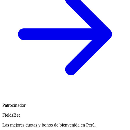
Patrocinador
FieldsBet
Las mejores cuotas y bonos de bienvenida en Perú.