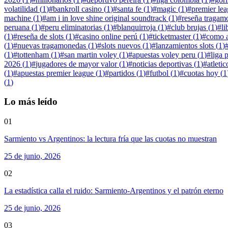
volatilidad
(
1
)
#
bankroll casino
(
1
)
#
santa fe
(
1
)
#
magic
(
1
)
#
premier lea
machine
(
1
)
#
am i in love shine original soundtrack
(
1
)
#
reseña tragam
peruana
(
1
)
#
peru eliminatorias
(
1
)
#
blanquirroja
(
1
)
#
club brujas
(
1
)
#
li
(
1
)
#
reseña de slots
(
1
)
#
casino online perú
(
1
)
#
ticketmaster
(
1
)
#
como a
(
1
)
#
nuevas tragamonedas
(
1
)
#
slots nuevos
(
1
)
#
lanzamientos slots
(
1
)
(
1
)
#
tottenham
(
1
)
#
san martin voley
(
1
)
#
apuestas voley peru
(
1
)
#
liga 
2026
(
1
)
#
jugadores de mayor valor
(
1
)
#
noticias deportivas
(
1
)
#
atletic
(
1
)
#
apuestas premier league
(
1
)
#
partidos
(
1
)
#
futbol
(
1
)
#
cuotas hoy
(
1
(
1
)
Lo más leído
01
Sarmiento vs Argentinos: la lectura fría que las cuotas no muestran
25 de junio, 2026
02
La estadística calla el ruido: Sarmiento-Argentinos y el patrón eterno
25 de junio, 2026
03