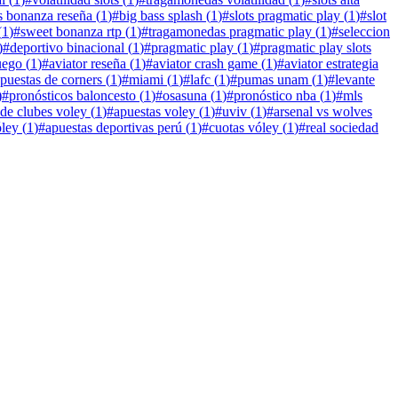
s bonanza reseña
(
1
)
#
big bass splash
(
1
)
#
slots pragmatic play
(
1
)
#
slot
(
1
)
#
sweet bonanza rtp
(
1
)
#
tragamonedas pragmatic play
(
1
)
#
seleccion
)
#
deportivo binacional
(
1
)
#
pragmatic play
(
1
)
#
pragmatic play slots
uego
(
1
)
#
aviator reseña
(
1
)
#
aviator crash game
(
1
)
#
aviator estrategia
puestas de corners
(
1
)
#
miami
(
1
)
#
lafc
(
1
)
#
pumas unam
(
1
)
#
levante
)
#
pronósticos baloncesto
(
1
)
#
osasuna
(
1
)
#
pronóstico nba
(
1
)
#
mls
de clubes voley
(
1
)
#
apuestas voley
(
1
)
#
uviv
(
1
)
#
arsenal vs wolves
óley
(
1
)
#
apuestas deportivas perú
(
1
)
#
cuotas vóley
(
1
)
#
real sociedad