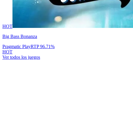
HOT
Big Bass Bonanza
Pragmatic Play
RTP
96.71
%
HOT
Ver todos los juegos