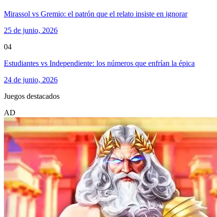
Mirassol vs Gremio: el patrón que el relato insiste en ignorar
25 de junio, 2026
04
Estudiantes vs Independiente: los números que enfrían la épica
24 de junio, 2026
Juegos destacados
AD