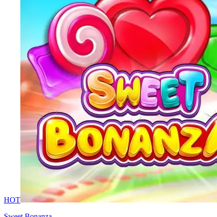
HOT
Sweet Bonanza