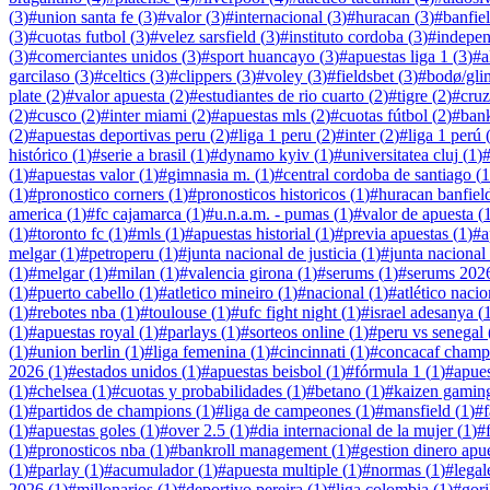
(
3
)
#
union santa fe
(
3
)
#
valor
(
3
)
#
internacional
(
3
)
#
huracan
(
3
)
#
banfie
(
3
)
#
cuotas futbol
(
3
)
#
velez sarsfield
(
3
)
#
instituto cordoba
(
3
)
#
indepen
(
3
)
#
comerciantes unidos
(
3
)
#
sport huancayo
(
3
)
#
apuestas liga 1
(
3
)
#
a
garcilaso
(
3
)
#
celtics
(
3
)
#
clippers
(
3
)
#
voley
(
3
)
#
fieldsbet
(
3
)
#
bodø/gli
plate
(
2
)
#
valor apuesta
(
2
)
#
estudiantes de rio cuarto
(
2
)
#
tigre
(
2
)
#
cruz
(
2
)
#
cusco
(
2
)
#
inter miami
(
2
)
#
apuestas mls
(
2
)
#
cuotas fútbol
(
2
)
#
bank
(
2
)
#
apuestas deportivas peru
(
2
)
#
liga 1 peru
(
2
)
#
inter
(
2
)
#
liga 1 perú
histórico
(
1
)
#
serie a brasil
(
1
)
#
dynamo kyiv
(
1
)
#
universitatea cluj
(
1
)
(
1
)
#
apuestas valor
(
1
)
#
gimnasia m.
(
1
)
#
central cordoba de santiago
(
1
(
1
)
#
pronostico corners
(
1
)
#
pronosticos historicos
(
1
)
#
huracan banfiel
america
(
1
)
#
fc cajamarca
(
1
)
#
u.n.a.m. - pumas
(
1
)
#
valor de apuesta
(
(
1
)
#
toronto fc
(
1
)
#
mls
(
1
)
#
apuestas historial
(
1
)
#
previa apuestas
(
1
)
#
a
melgar
(
1
)
#
petroperu
(
1
)
#
junta nacional de justicia
(
1
)
#
junta nacional
(
1
)
#
melgar
(
1
)
#
milan
(
1
)
#
valencia girona
(
1
)
#
serums
(
1
)
#
serums 202
(
1
)
#
puerto cabello
(
1
)
#
atletico mineiro
(
1
)
#
nacional
(
1
)
#
atlético nacio
(
1
)
#
rebotes nba
(
1
)
#
toulouse
(
1
)
#
ufc fight night
(
1
)
#
israel adesanya
(
(
1
)
#
apuestas royal
(
1
)
#
parlays
(
1
)
#
sorteos online
(
1
)
#
peru vs senegal
(
1
)
#
union berlin
(
1
)
#
liga femenina
(
1
)
#
cincinnati
(
1
)
#
concacaf champ
2026
(
1
)
#
estados unidos
(
1
)
#
apuestas beisbol
(
1
)
#
fórmula 1
(
1
)
#
apues
(
1
)
#
chelsea
(
1
)
#
cuotas y probabilidades
(
1
)
#
betano
(
1
)
#
kaizen gamin
(
1
)
#
partidos de champions
(
1
)
#
liga de campeones
(
1
)
#
mansfield
(
1
)
#
(
1
)
#
apuestas goles
(
1
)
#
over 2.5
(
1
)
#
dia internacional de la mujer
(
1
)
#
(
1
)
#
pronosticos nba
(
1
)
#
bankroll management
(
1
)
#
gestion dinero apu
(
1
)
#
parlay
(
1
)
#
acumulador
(
1
)
#
apuesta multiple
(
1
)
#
normas
(
1
)
#
legal
2026
(
1
)
#
millonarios
(
1
)
#
deportivo pereira
(
1
)
#
liga colombia
(
1
)
#
gori