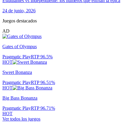
Estudiantes vs Independiente: los números que enfrían la épica
24 de junio, 2026
Juegos destacados
AD
Gates of Olympus
Pragmatic Play
RTP
96.5
%
HOT
Sweet Bonanza
Pragmatic Play
RTP
96.51
%
HOT
Big Bass Bonanza
Pragmatic Play
RTP
96.71
%
HOT
Ver todos los juegos