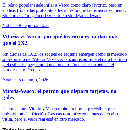
El relato popular suele inflar a Vasco como claro favorito, pero un
análisis frío de las probabilidades muestra que la distancia es menor.
Sin cuotas aún, ¿cómo leer el duelo sin dejarse llevar?
Noticias
·
8 de junio, 2026
Vitoria vs Vasco: por qué los corners hablan más
que el 1X2
Sin cuotas de 1X2, los saques de esquina emergen como el mercado
subestimado del Vitoria-Vasco. Analizamos por qué el dato histórico
y el estilo de juego apuntan a un alto número de córners en el
partido del miércoles.
Análisis
·
5 de junio, 2026
Vitoria-Vasco: el patrón que dispara tarjetas, no
goles
El cruce entre Vitoria y Vasco repite un libreto previsible: poca
pólvora, mucha fricción. Las casas no ofrecen cuotas de local o
visita, pero el valor real está en otro mercado.