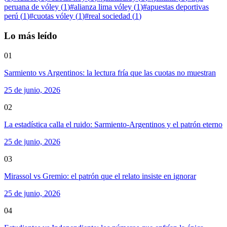
peruana de vóley
(
1
)
#
alianza lima vóley
(
1
)
#
apuestas deportivas
perú
(
1
)
#
cuotas vóley
(
1
)
#
real sociedad
(
1
)
Lo más leído
01
Sarmiento vs Argentinos: la lectura fría que las cuotas no muestran
25 de junio, 2026
02
La estadística calla el ruido: Sarmiento-Argentinos y el patrón eterno
25 de junio, 2026
03
Mirassol vs Gremio: el patrón que el relato insiste en ignorar
25 de junio, 2026
04