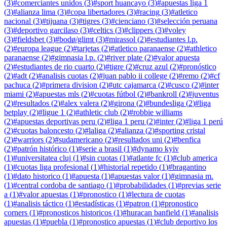
(
3
)
#
comerciantes unidos
(
3
)
#
sport huancayo
(
3
)
#
apuestas liga 1
(
3
)
#
alianza lima
(
3
)
#
copa libertadores
(
3
)
#
racing
(
3
)
#
atletico
nacional
(
3
)
#
tijuana
(
3
)
#
tigres
(
3
)
#
cienciano
(
3
)
#
selección peruana
(
3
)
#
deportivo garcilaso
(
3
)
#
celtics
(
3
)
#
clippers
(
3
)
#
voley
(
3
)
#
fieldsbet
(
3
)
#
bodø/glimt
(
3
)
#
mirassol
(
2
)
#
estudiantes l.p.
(
2
)
#
europa league
(
2
)
#
tarjetas
(
2
)
#
atletico paranaense
(
2
)
#
athletico
paranaense
(
2
)
#
gimnasia l.p.
(
2
)
#
river plate
(
2
)
#
valor apuesta
(
2
)
#
estudiantes de rio cuarto
(
2
)
#
tigre
(
2
)
#
cruz azul
(
2
)
#
pronóstico
(
2
)
#
adt
(
2
)
#
analisis cuotas
(
2
)
#
juan pablo ii college
(
2
)
#
remo
(
2
)
#
cf
pachuca
(
2
)
#
primera division
(
2
)
#
utc cajamarca
(
2
)
#
cusco
(
2
)
#
inter
miami
(
2
)
#
apuestas mls
(
2
)
#
cuotas fútbol
(
2
)
#
bankroll
(
2
)
#
juventus
(
2
)
#
resultados
(
2
)
#
alex valera
(
2
)
#
girona
(
2
)
#
bundesliga
(
2
)
#
liga
betplay
(
2
)
#
ligue 1
(
2
)
#
athletic club
(
2
)
#
robbie williams
(
2
)
#
apuestas deportivas peru
(
2
)
#
liga 1 peru
(
2
)
#
inter
(
2
)
#
liga 1 perú
(
2
)
#
cuotas baloncesto
(
2
)
#
laliga
(
2
)
#
alianza
(
2
)
#
sporting cristal
(
2
)
#
warriors
(
2
)
#
sudamericano
(
2
)
#
resultados uni
(
2
)
#
benfica
(
2
)
#
patrón histórico
(
1
)
#
serie a brasil
(
1
)
#
dynamo kyiv
(
1
)
#
universitatea cluj
(
1
)
#
sin cuotas
(
1
)
#
atlante fc
(
1
)
#
club america
(
1
)
#
cuotas liga profesional
(
1
)
#
historial repetido
(
1
)
#
bragantino
(
1
)
#
dato historico
(
1
)
#
apuesta
(
1
)
#
apuestas valor
(
1
)
#
gimnasia m.
(
1
)
#
central cordoba de santiago
(
1
)
#
probabilidades
(
1
)
#
previas serie
a
(
1
)
#
valor apuestas
(
1
)
#
pronostico
(
1
)
#
lectura de cuotas
(
1
)
#
analisis táctico
(
1
)
#
estadísticas
(
1
)
#
patron
(
1
)
#
pronostico
corners
(
1
)
#
pronosticos historicos
(
1
)
#
huracan banfield
(
1
)
#
analisis
apuestas
(
1
)
#
puebla
(
1
)
#
pronostico apuestas
(
1
)
#
club deportivo los