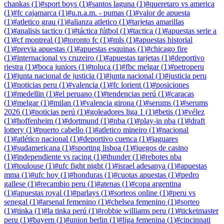
chankas
(
1
)
#
sport boys
(
1
)
#
santos laguna
(
1
)
#
queretaro vs america
(
1
)
#
fc cajamarca
(
1
)
#
u.n.a.m. - pumas
(
1
)
#
valor de apuesta
(
1
)
#
atletico grau
(
1
)
#
alianza atletico
(
1
)
#
tarjetas amarillas
(
1
)
#
analisis tactico
(
1
)
#
táctica fútbol
(
1
)
#
tactica
(
1
)
#
apuestas serie a
(
1
)
#
cf montreal
(
1
)
#
toronto fc
(
1
)
#
mls
(
1
)
#
apuestas historial
(
1
)
#
previa apuestas
(
1
)
#
apuestas esquinas
(
1
)
#
chicago fire
(
1
)
#
internacional vs cruzeiro
(
1
)
#
apuestas tarjetas
(
1
)
#
deportivo
riestra
(
1
)
#
boca juniors
(
1
)
#
toluca
(
1
)
#
fbc melgar
(
1
)
#
petroperu
(
1
)
#
junta nacional de justicia
(
1
)
#
junta nacional
(
1
)
#
justicia peru
(
1
)
#
noticias peru
(
1
)
#
valencia
(
1
)
#
fc lorient
(
1
)
#
posiciones
(
1
)
#
medellin
(
1
)
#
el peruano
(
1
)
#
tendencias perú
(
1
)
#
caracas
(
1
)
#
melgar
(
1
)
#
milan
(
1
)
#
valencia girona
(
1
)
#
serums
(
1
)
#
serums
2026
(
1
)
#
noticias perú
(
1
)
#
goleadores liga 1
(
1
)
#
betis
(
1
)
#
vélez
(
1
)
#
hoffenheim
(
1
)
#
dortmund
(
1
)
#
nba
(
1
)
#
play-in nba
(
1
)
#
draft
lottery
(
1
)
#
puerto cabello
(
1
)
#
atletico mineiro
(
1
)
#
nacional
(
1
)
#
atlético nacional
(
1
)
#
deportivo cuenca
(
1
)
#
jaguares
(
1
)
#
sudamericana
(
1
)
#
sporting lisboa
(
1
)
#
juegos de casino
(
1
)
#
independiente vs racing
(
1
)
#
thunder
(
1
)
#
rebotes nba
(
1
)
#
toulouse
(
1
)
#
ufc fight night
(
1
)
#
israel adesanya
(
1
)
#
apuestas
mma
(
1
)
#
ufc hoy
(
1
)
#
honduras
(
1
)
#
cuotas apuestas
(
1
)
#
pedro
gallese
(
1
)
#
recambio peru
(
1
)
#
atenas
(
1
)
#
copa argentina
(
1
)
#
apuestas royal
(
1
)
#
parlays
(
1
)
#
sorteos online
(
1
)
#
peru vs
senegal
(
1
)
#
arsenal femenino
(
1
)
#
chelsea femenino
(
1
)
#
sorteo
(
1
)
#
tinka
(
1
)
#
la tinka perú
(
1
)
#
robbie williams peru
(
1
)
#
ticketmaster
peru
(
1
)
#
bayern
(
1
)
#
union berlin
(
1
)
#
liga femenina
(
1
)
#
cincinnati