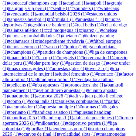
(
1
)
#
concacaf champions cup
(
1
)
#
cagliari
(
1
)
#
napoli
(
1
)
#
granja
(
1
)
#
la granja vip peru
(
1
)
#
seattle
(
1
)
#
sounders
(
1
)
#
whitecaps
(
1
)
#
venezuela
(
1
)
#
mundial beisbol 2026
(
1
)
#
estados unidos
(
1
)
#
apuestas beisbol
(
1
)
#
fórmula 1
(
1
)
#
apuestas f1
(
1
)
#
cuotas
deportivas
(
1
)
#
gestión de bankroll
(
1
)
#
real betis
(
1
)
#
celta de vigo
(
1
)
#
alianza atlético
(
1
)
#
cd moquegua
(
1
)
#
juarez
(
1
)
#
chelsea
(
1
)
#
cuotas y probabilidades
(
1
)
#
betano
(
1
)
#
kaizen gaming
(
1
)
#
cajamarca
(
1
)
#
independiente rivadavia
(
1
)
#
fútbol europeo
(
1
)
#
cuotas europa
(
1
)
#
vasco
(
1
)
#
junior
(
1
)
#
liga colombiana
(
1
)
#
champions
(
1
)
#
partidos de champions
(
1
)
#
liga de campeones
(
1
)
#
mansfield
(
1
)
#
fa cup
(
1
)
#
nuggets
(
1
)
#
tercer cuarto
(
1
)
#
precio
dolar peru
(
1
)
#
dolar peru hoy
(
1
)
#
gestion de riesgo
(
1
)
#
over under
(
1
)
#
mas menos goles
(
1
)
#
apuestas goles
(
1
)
#
over 2.5
(
1
)
#
dia
internacional de la mujer
(
1
)
#
futbol femenino
(
1
)
#
monaco
(
1
)
#
factor
altura futbol
(
1
)
#
altitud peru futbol
(
1
)
#
ventaja local altura
(
1
)
#
pelicans
(
1
)
#
nba apuestas
(
1
)
#
pronosticos nba
(
1
)
#
bankroll
management
(
1
)
#
gestion dinero apuestas
(
1
)
#
cuanto apostar
(
1
)
#
madureira
(
1
)
#
carioca 2026
(
1
)
#
adt vs juan pablo ii college
(
1
)
#
como
(
1
)
#
copa italia
(
1
)
#
apuestas combinadas
(
1
)
#
parlay
(
1
)
#
acumulador
(
1
)
#
apuesta multiple
(
1
)
#
normas
(
1
)
#
legales
(
1
)
#
peruano
(
1
)
#
handicap asiatico
(
1
)
#
apuestas handicap
(
1
)
#
handicap 0.5
(
1
)
#
handicap -1
(
1
)
#
tabla de posiciones
(
1
)
#
torneo
apertura 2026
(
1
)
#
millonarios
(
1
)
#
deportivo pereira
(
1
)
#
liga
colombia
(
1
)
#
gorillaz
(
1
)
#
tendencias peru
(
1
)
#
sorteo champions
2026
(
1
)
#
octavos de final
(
1
)
#
volatilidad slots
(
1
)
#
tragamonedas