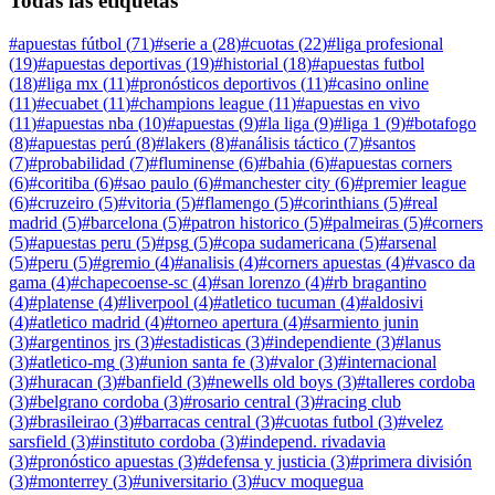
Todas las etiquetas
#
apuestas fútbol
(
71
)
#
serie a
(
28
)
#
cuotas
(
22
)
#
liga profesional
(
19
)
#
apuestas deportivas
(
19
)
#
historial
(
18
)
#
apuestas futbol
(
18
)
#
liga mx
(
11
)
#
pronósticos deportivos
(
11
)
#
casino online
(
11
)
#
ecuabet
(
11
)
#
champions league
(
11
)
#
apuestas en vivo
(
11
)
#
apuestas nba
(
10
)
#
apuestas
(
9
)
#
la liga
(
9
)
#
liga 1
(
9
)
#
botafogo
(
8
)
#
apuestas perú
(
8
)
#
lakers
(
8
)
#
análisis táctico
(
7
)
#
santos
(
7
)
#
probabilidad
(
7
)
#
fluminense
(
6
)
#
bahia
(
6
)
#
apuestas corners
(
6
)
#
coritiba
(
6
)
#
sao paulo
(
6
)
#
manchester city
(
6
)
#
premier league
(
6
)
#
cruzeiro
(
5
)
#
vitoria
(
5
)
#
flamengo
(
5
)
#
corinthians
(
5
)
#
real
madrid
(
5
)
#
barcelona
(
5
)
#
patron historico
(
5
)
#
palmeiras
(
5
)
#
corners
(
5
)
#
apuestas peru
(
5
)
#
psg
(
5
)
#
copa sudamericana
(
5
)
#
arsenal
(
5
)
#
peru
(
5
)
#
gremio
(
4
)
#
analisis
(
4
)
#
corners apuestas
(
4
)
#
vasco da
gama
(
4
)
#
chapecoense-sc
(
4
)
#
san lorenzo
(
4
)
#
rb bragantino
(
4
)
#
platense
(
4
)
#
liverpool
(
4
)
#
atletico tucuman
(
4
)
#
aldosivi
(
4
)
#
atletico madrid
(
4
)
#
torneo apertura
(
4
)
#
sarmiento junin
(
3
)
#
argentinos jrs
(
3
)
#
estadisticas
(
3
)
#
independiente
(
3
)
#
lanus
(
3
)
#
atletico-mg
(
3
)
#
union santa fe
(
3
)
#
valor
(
3
)
#
internacional
(
3
)
#
huracan
(
3
)
#
banfield
(
3
)
#
newells old boys
(
3
)
#
talleres cordoba
(
3
)
#
belgrano cordoba
(
3
)
#
rosario central
(
3
)
#
racing club
(
3
)
#
brasileirao
(
3
)
#
barracas central
(
3
)
#
cuotas futbol
(
3
)
#
velez
sarsfield
(
3
)
#
instituto cordoba
(
3
)
#
independ. rivadavia
(
3
)
#
pronóstico apuestas
(
3
)
#
defensa y justicia
(
3
)
#
primera división
(
3
)
#
monterrey
(
3
)
#
universitario
(
3
)
#
ucv moquegua