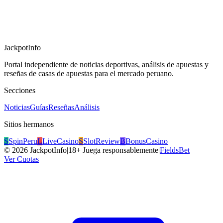
JackpotInfo
Portal independiente de noticias deportivas, análisis de apuestas y
reseñas de casas de apuestas para el mercado peruano.
Secciones
Noticias
Guías
Reseñas
Análisis
Sitios hermanos
S
SpinPeru
L
LiveCasino
S
SlotReview
B
BonusCasino
©
2026
JackpotInfo
|
18+ Juega responsablemente
|
FieldsBet
Ver Cuotas