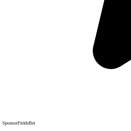
Sponsor
FieldsBet