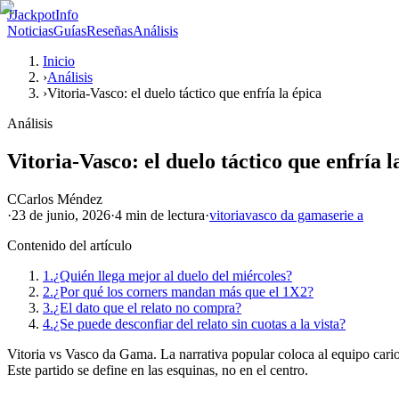
J
JackpotInfo
Noticias
Guías
Reseñas
Análisis
Inicio
›
Análisis
›
Vitoria-Vasco: el duelo táctico que enfría la épica
Análisis
Vitoria-Vasco: el duelo táctico que enfría l
C
Carlos Méndez
·
23 de junio, 2026
·
4 min
de lectura
·
vitoria
vasco da gama
serie a
Contenido del artículo
1.
¿Quién llega mejor al duelo del miércoles?
2.
¿Por qué los corners mandan más que el 1X2?
3.
¿El dato que el relato no compra?
4.
¿Se puede desconfiar del relato sin cuotas a la vista?
Vitoria vs Vasco da Gama. La narrativa popular coloca al equipo cario
Este partido se define en las esquinas, no en el centro.