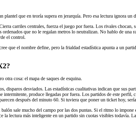
n plantel que en teoría supera en jerarquía. Pero esa lectura ignora un de
Cierra carriles centrales, fuerza el juego por fuera. Los rivales chocan,
os ordenados que no le regalan metros lo neutralizan. No hablo de una r
de el control.
ree que el nombre define, pero la frialdad estadística apunta a un parti
X2?
ro otra cosa: el mapa de saques de esquina.
s, disparos desviados. Las estadísticas cualitativas indican que sus part
 intermitente, produce llegadas por fuera. Los partidos de este perfil, 
parecen después del minuto 60. Si tuviera que poner un ticket hoy, sería
l balón sale mucho del campo por las dos puntas. Si el ritmo lo impone e
 la lectura más inteligente en un partido sin cuotas visibles todavía. L