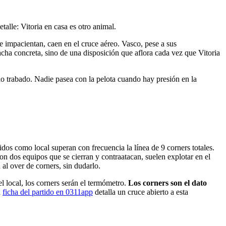
talle: Vitoria en casa es otro animal.
 se impacientan, caen en el cruce aéreo. Vasco, pese a sus
acha concreta, sino de una disposición que aflora cada vez que Vitoria
do trabado. Nadie pasea con la pelota cuando hay presión en la
idos como local superan con frecuencia la línea de 9 corners totales.
con dos equipos que se cierran y contraatacan, suelen explotar en el
 al over de corners, sin dudarlo.
l local, los corners serán el termómetro.
Los corners son el dato
a
ficha del partido en 0311app
detalla un cruce abierto a esta