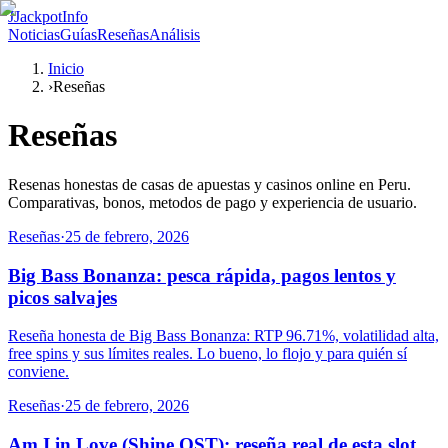
J
JackpotInfo
Noticias
Guías
Reseñas
Análisis
Inicio
›
Reseñas
Reseñas
Resenas honestas de casas de apuestas y casinos online en Peru.
Comparativas, bonos, metodos de pago y experiencia de usuario.
Reseñas
·
25 de febrero, 2026
Big Bass Bonanza: pesca rápida, pagos lentos y
picos salvajes
Reseña honesta de Big Bass Bonanza: RTP 96.71%, volatilidad alta,
free spins y sus límites reales. Lo bueno, lo flojo y para quién sí
conviene.
Reseñas
·
25 de febrero, 2026
Am I in Love (Shine OST): reseña real de esta slot