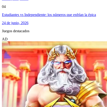
04
Estudiantes vs Independiente: los números que enfrían la épica
24 de junio, 2026
Juegos destacados
AD