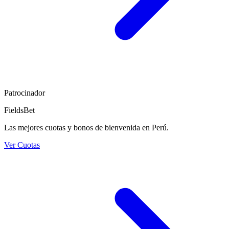
Patrocinador
FieldsBet
Las mejores cuotas y bonos de bienvenida en Perú.
Ver Cuotas