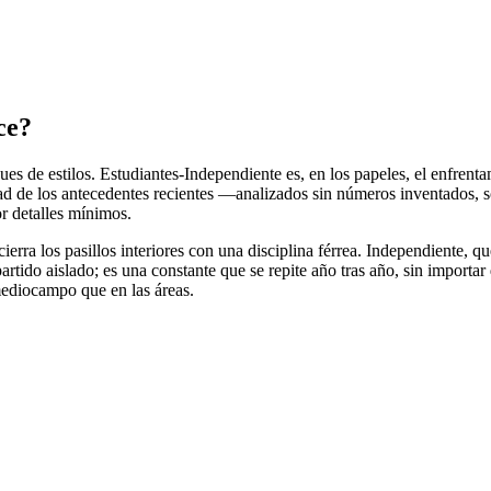
ce?
ues de estilos. Estudiantes-Independiente es, en los papeles, el enfren
ad de los antecedentes recientes —analizados sin números inventados, s
r detalles mínimos.
erra los pasillos interiores con una disciplina férrea. Independiente, 
artido aislado; es una constante que se repite año tras año, sin importa
mediocampo que en las áreas.