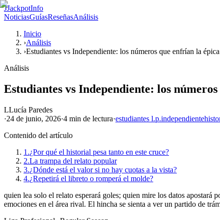
J
JackpotInfo
Noticias
Guías
Reseñas
Análisis
Inicio
›
Análisis
›
Estudiantes vs Independiente: los números que enfrían la épica
Análisis
Estudiantes vs Independiente: los números 
L
Lucía Paredes
·
24 de junio, 2026
·
4 min
de lectura
·
estudiantes l.p.
independiente
histo
Contenido del artículo
1.
¿Por qué el historial pesa tanto en este cruce?
2.
La trampa del relato popular
3.
¿Dónde está el valor si no hay cuotas a la vista?
4.
¿Repetirá el libreto o romperá el molde?
quien lea solo el relato esperará goles; quien mire los datos apostará p
emociones en el área rival. El hincha se sienta a ver un partido de trá