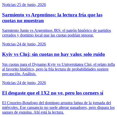
Noticias
·
25 de junio, 2026
Sarmiento vs Argentinos: la lectura fría que las
cuotas no muestran
Sarmiento Junin vs Argentinos JRS: el patrón histórico de partidos
cerrados y dominio local que las cuotas podrían ignorar.
Noticias
·
24 de junio, 2026
Kyiv vs Cluj: sin cuotas no hay valor, solo ruido
Sin cuotas para el Dynamo Kyiv vs Universitatea Cluj, el relato infla
al favorito histórico, pero la fría lectura de probabilidades sugiere
precaución. Análisis.
Noticias
·
24 de junio, 2026
El desgaste que el 1X2 no ve, pero los corners sí
El Cruzeiro-Botafogo del domingo arrastra fatiga de la jornada del
miércoles. Ese cansancio no suele alterar ganadores, pero dispara los
saques de esquina. Ahí está la lectura.