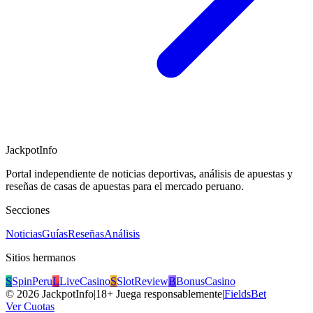
JackpotInfo
Portal independiente de noticias deportivas, análisis de apuestas y
reseñas de casas de apuestas para el mercado peruano.
Secciones
Noticias
Guías
Reseñas
Análisis
Sitios hermanos
S
SpinPeru
L
LiveCasino
S
SlotReview
B
BonusCasino
©
2026
JackpotInfo
|
18+ Juega responsablemente
|
FieldsBet
Ver Cuotas