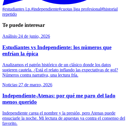
#
estudiantes l.p.
#
independiente
#
cuotas liga profesional
#
historial
repetido
Te puede interesar
Análisis
·
24 de junio, 2026
Estudiantes vs Independiente: los números que
enfrían la épica
Analizamos el patrón histórico de un clásico donde los datos
sugieren cautela. ¿Está el relato inflando las expectativas de gol?
Números contra narrativa, una lectura fría.
Noticias
·
27 de marzo, 2026
Independiente-Atenas: por qué me paro del lado
menos querido
Independiente carga el nombre y la presión, pero Atenas puede
ensuciarle la noche. Mi lectura de apuestas va contra el consenso del
favorito.