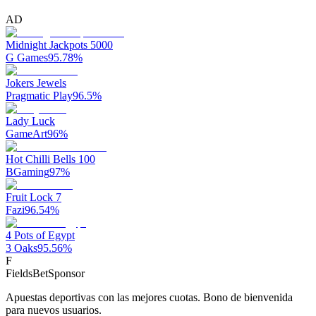
AD
Midnight Jackpots 5000
G Games
95.78
%
Jokers Jewels
Pragmatic Play
96.5
%
Lady Luck
GameArt
96
%
Hot Chilli Bells 100
BGaming
97
%
Fruit Lock 7
Fazi
96.54
%
4 Pots of Egypt
3 Oaks
95.56
%
F
FieldsBet
Sponsor
Apuestas deportivas con las mejores cuotas. Bono de bienvenida
para nuevos usuarios.