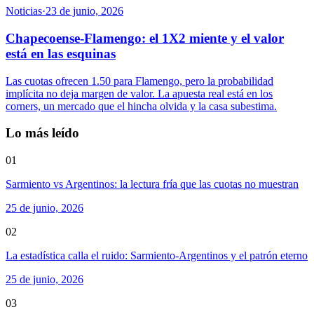
Noticias
·
23 de junio, 2026
Chapecoense-Flamengo: el 1X2 miente y el valor
está en las esquinas
Las cuotas ofrecen 1.50 para Flamengo, pero la probabilidad
implícita no deja margen de valor. La apuesta real está en los
corners, un mercado que el hincha olvida y la casa subestima.
Lo más leído
01
Sarmiento vs Argentinos: la lectura fría que las cuotas no muestran
25 de junio, 2026
02
La estadística calla el ruido: Sarmiento-Argentinos y el patrón eterno
25 de junio, 2026
03