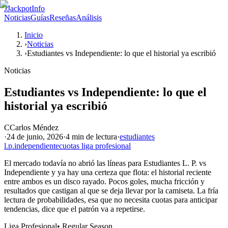
J
JackpotInfo
Noticias
Guías
Reseñas
Análisis
Inicio
›
Noticias
›
Estudiantes vs Independiente: lo que el historial ya escribió
Noticias
Estudiantes vs Independiente: lo que el
historial ya escribió
C
Carlos Méndez
·
24 de junio, 2026
·
4 min
de lectura
·
estudiantes
l.p.
independiente
cuotas liga profesional
El mercado todavía no abrió las líneas para Estudiantes L. P. vs
Independiente y ya hay una certeza que flota: el historial reciente
entre ambos es un disco rayado. Pocos goles, mucha fricción y
resultados que castigan al que se deja llevar por la camiseta. La fría
lectura de probabilidades, esa que no necesita cuotas para anticipar
tendencias, dice que el patrón va a repetirse.
Liga Profesional
•
Regular Season