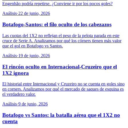
Engenhão podría repetirse. ¿Conviene ir por los pocos goles?
Análisis
·
22 de junio, 2026
Botafogo-Santos: el filo oculto de los cabezazos
Las cuotas del 1X2 no reflejan el peso de la pelota parada en este
cruce de Serie A. Analizamos por qué los córners tienen más valor
que el gol en Botafogo vs Santos.
Análisis
·
19 de junio, 2026
El rincón oculto en Internacional-Cruzeiro que el
1X2 ignora
El historial entre Internacional y Cruzeiro no se cuenta en goles sino
en corners. Analizamos por qué el mercado de saques de esquina es
el verdadero valor.
Análisis
·
9 de junio, 2026
Botafogo vs Santos: la batalla aérea que el 1X2 no
cuenta