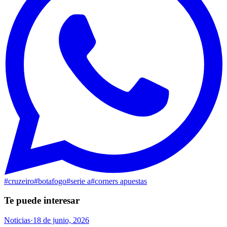
#
cruzeiro
#
botafogo
#
serie a
#
corners apuestas
Te puede interesar
Noticias
·
18 de junio, 2026