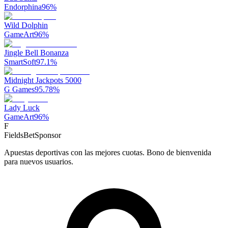
Endorphina
96
%
Wild Dolphin
GameArt
96
%
Jingle Bell Bonanza
SmartSoft
97.1
%
Midnight Jackpots 5000
G Games
95.78
%
Lady Luck
GameArt
96
%
F
FieldsBet
Sponsor
Apuestas deportivas con las mejores cuotas. Bono de bienvenida
para nuevos usuarios.