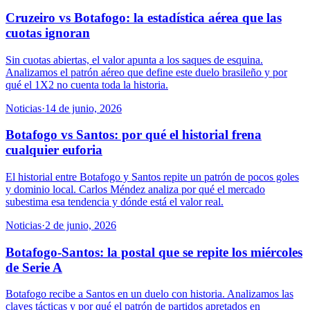
Cruzeiro vs Botafogo: la estadística aérea que las
cuotas ignoran
Sin cuotas abiertas, el valor apunta a los saques de esquina.
Analizamos el patrón aéreo que define este duelo brasileño y por
qué el 1X2 no cuenta toda la historia.
Noticias
·
14 de junio, 2026
Botafogo vs Santos: por qué el historial frena
cualquier euforia
El historial entre Botafogo y Santos repite un patrón de pocos goles
y dominio local. Carlos Méndez analiza por qué el mercado
subestima esa tendencia y dónde está el valor real.
Noticias
·
2 de junio, 2026
Botafogo-Santos: la postal que se repite los miércoles
de Serie A
Botafogo recibe a Santos en un duelo con historia. Analizamos las
claves tácticas y por qué el patrón de partidos apretados en