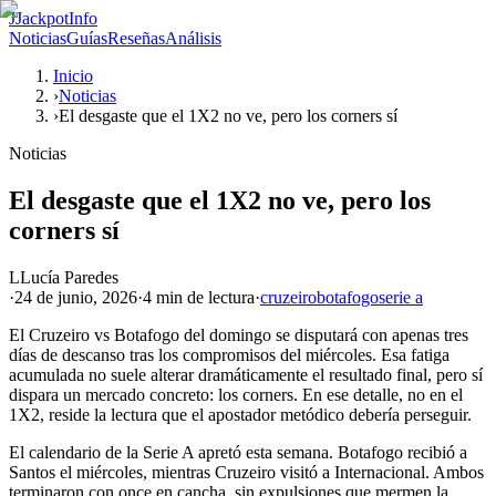
J
JackpotInfo
Noticias
Guías
Reseñas
Análisis
Inicio
›
Noticias
›
El desgaste que el 1X2 no ve, pero los corners sí
Noticias
El desgaste que el 1X2 no ve, pero los
corners sí
L
Lucía Paredes
·
24 de junio, 2026
·
4 min
de lectura
·
cruzeiro
botafogo
serie a
El Cruzeiro vs Botafogo del domingo se disputará con apenas tres
días de descanso tras los compromisos del miércoles. Esa fatiga
acumulada no suele alterar dramáticamente el resultado final, pero sí
dispara un mercado concreto: los corners. En ese detalle, no en el
1X2, reside la lectura que el apostador metódico debería perseguir.
El calendario de la Serie A apretó esta semana. Botafogo recibió a
Santos el miércoles, mientras Cruzeiro visitó a Internacional. Ambos
terminaron con once en cancha, sin expulsiones que mermen la