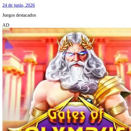
24 de junio, 2026
Juegos destacados
AD