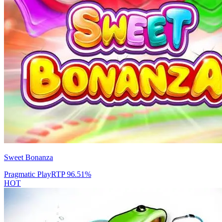
Sweet Bonanza
Pragmatic Play
RTP
96.51
%
HOT