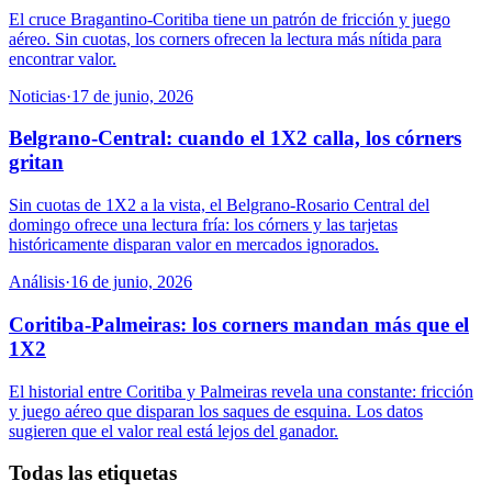
El cruce Bragantino-Coritiba tiene un patrón de fricción y juego
aéreo. Sin cuotas, los corners ofrecen la lectura más nítida para
encontrar valor.
Noticias
·
17 de junio, 2026
Belgrano-Central: cuando el 1X2 calla, los córners
gritan
Sin cuotas de 1X2 a la vista, el Belgrano-Rosario Central del
domingo ofrece una lectura fría: los córners y las tarjetas
históricamente disparan valor en mercados ignorados.
Análisis
·
16 de junio, 2026
Coritiba-Palmeiras: los corners mandan más que el
1X2
El historial entre Coritiba y Palmeiras revela una constante: fricción
y juego aéreo que disparan los saques de esquina. Los datos
sugieren que el valor real está lejos del ganador.
Todas las etiquetas