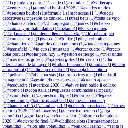
(
1
)
#
la granja vip peru
(
1
)
#
seattle
(
1
)
#
sounders
(
1
)
#
whitecaps
(
1
)
#
venezuela
(
1
)
#
mundial beisbol 2026
(
1
)
#
estados unidos
(
1
)
#
apuestas beisbol
(
1
)
#
fórmula 1
(
1
)
#
apuestas f1
(
1
)
#
cuotas
deportivas
(
1
)
#
gestión de bankroll
(
1
)
#
real betis
(
1
)
#
celta de vigo
(
1
)
#
alianza atlético
(
1
)
#
cd moquegua
(
1
)
#
juarez
(
1
)
#
chelsea
(
1
)
#
cuotas y probabilidades
(
1
)
#
betano
(
1
)
#
kaizen gaming
(
1
)
#
cajamarca
(
1
)
#
independiente rivadavia
(
1
)
#
fútbol europeo
(
1
)
#
cuotas europa
(
1
)
#
vasco
(
1
)
#
junior
(
1
)
#
liga colombiana
(
1
)
#
champions
(
1
)
#
partidos de champions
(
1
)
#
liga de campeones
(
1
)
#
mansfield
(
1
)
#
fa cup
(
1
)
#
nuggets
(
1
)
#
tercer cuarto
(
1
)
#
precio
dolar peru
(
1
)
#
dolar peru hoy
(
1
)
#
gestion de riesgo
(
1
)
#
over under
(
1
)
#
mas menos goles
(
1
)
#
apuestas goles
(
1
)
#
over 2.5
(
1
)
#
dia
internacional de la mujer
(
1
)
#
futbol femenino
(
1
)
#
monaco
(
1
)
#
factor
altura futbol
(
1
)
#
altitud peru futbol
(
1
)
#
ventaja local altura
(
1
)
#
pelicans
(
1
)
#
nba apuestas
(
1
)
#
pronosticos nba
(
1
)
#
bankroll
management
(
1
)
#
gestion dinero apuestas
(
1
)
#
cuanto apostar
(
1
)
#
madureira
(
1
)
#
carioca 2026
(
1
)
#
adt vs juan pablo ii college
(
1
)
#
como
(
1
)
#
copa italia
(
1
)
#
apuestas combinadas
(
1
)
#
parlay
(
1
)
#
acumulador
(
1
)
#
apuesta multiple
(
1
)
#
normas
(
1
)
#
legales
(
1
)
#
peruano
(
1
)
#
handicap asiatico
(
1
)
#
apuestas handicap
(
1
)
#
handicap 0.5
(
1
)
#
handicap -1
(
1
)
#
tabla de posiciones
(
1
)
#
torneo
apertura 2026
(
1
)
#
millonarios
(
1
)
#
deportivo pereira
(
1
)
#
liga
colombia
(
1
)
#
gorillaz
(
1
)
#
tendencias peru
(
1
)
#
sorteo champions
2026
(
1
)
#
octavos de final
(
1
)
#
volatilidad slots
(
1
)
#
tragamonedas
volatilidad
(
1
)
#
slots alta volatilidad
(
1
)
#
bankroll casino
(
1
)
#
santa fe