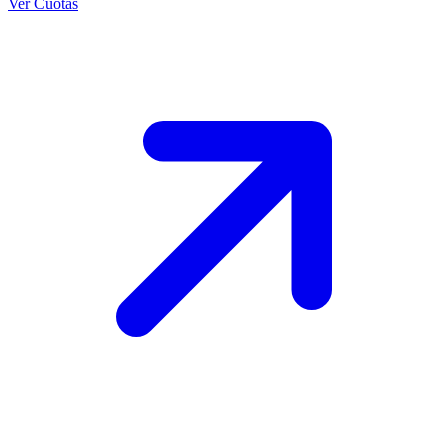
Ver Cuotas