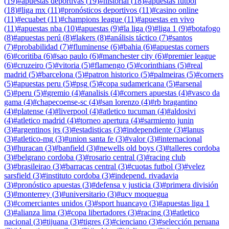
(
19
)
#
apuestas deportivas
(
19
)
#
historial
(
18
)
#
apuestas futbol
(
18
)
#
liga mx
(
11
)
#
pronósticos deportivos
(
11
)
#
casino online
(
11
)
#
ecuabet
(
11
)
#
champions league
(
11
)
#
apuestas en vivo
(
11
)
#
apuestas nba
(
10
)
#
apuestas
(
9
)
#
la liga
(
9
)
#
liga 1
(
9
)
#
botafogo
(
8
)
#
apuestas perú
(
8
)
#
lakers
(
8
)
#
análisis táctico
(
7
)
#
santos
(
7
)
#
probabilidad
(
7
)
#
fluminense
(
6
)
#
bahia
(
6
)
#
apuestas corners
(
6
)
#
coritiba
(
6
)
#
sao paulo
(
6
)
#
manchester city
(
6
)
#
premier league
(
6
)
#
cruzeiro
(
5
)
#
vitoria
(
5
)
#
flamengo
(
5
)
#
corinthians
(
5
)
#
real
madrid
(
5
)
#
barcelona
(
5
)
#
patron historico
(
5
)
#
palmeiras
(
5
)
#
corners
(
5
)
#
apuestas peru
(
5
)
#
psg
(
5
)
#
copa sudamericana
(
5
)
#
arsenal
(
5
)
#
peru
(
5
)
#
gremio
(
4
)
#
analisis
(
4
)
#
corners apuestas
(
4
)
#
vasco da
gama
(
4
)
#
chapecoense-sc
(
4
)
#
san lorenzo
(
4
)
#
rb bragantino
(
4
)
#
platense
(
4
)
#
liverpool
(
4
)
#
atletico tucuman
(
4
)
#
aldosivi
(
4
)
#
atletico madrid
(
4
)
#
torneo apertura
(
4
)
#
sarmiento junin
(
3
)
#
argentinos jrs
(
3
)
#
estadisticas
(
3
)
#
independiente
(
3
)
#
lanus
(
3
)
#
atletico-mg
(
3
)
#
union santa fe
(
3
)
#
valor
(
3
)
#
internacional
(
3
)
#
huracan
(
3
)
#
banfield
(
3
)
#
newells old boys
(
3
)
#
talleres cordoba
(
3
)
#
belgrano cordoba
(
3
)
#
rosario central
(
3
)
#
racing club
(
3
)
#
brasileirao
(
3
)
#
barracas central
(
3
)
#
cuotas futbol
(
3
)
#
velez
sarsfield
(
3
)
#
instituto cordoba
(
3
)
#
independ. rivadavia
(
3
)
#
pronóstico apuestas
(
3
)
#
defensa y justicia
(
3
)
#
primera división
(
3
)
#
monterrey
(
3
)
#
universitario
(
3
)
#
ucv moquegua
(
3
)
#
comerciantes unidos
(
3
)
#
sport huancayo
(
3
)
#
apuestas liga 1
(
3
)
#
alianza lima
(
3
)
#
copa libertadores
(
3
)
#
racing
(
3
)
#
atletico
nacional
(
3
)
#
tijuana
(
3
)
#
tigres
(
3
)
#
cienciano
(
3
)
#
selección peruana