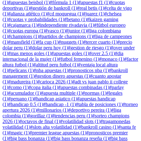
(
1
)
#
apuestas beisbol
(
1
)
#
fórmula 1
(
1
)
#
apuestas f1
(
1
)
#
cuotas
deportivas
(
1
)
#
gestión de bankroll
(
1
)
#
real betis
(
1
)
#
celta de vigo
(
1
)
#
alianza atlético
(
1
)
#
cd moquegua
(
1
)
#
juarez
(
1
)
#
chelsea
(
1
)
#
cuotas y probabilidades
(
1
)
#
betano
(
1
)
#
kaizen gaming
(
1
)
#
cajamarca
(
1
)
#
independiente rivadavia
(
1
)
#
fútbol europeo
(
1
)
#
cuotas europa
(
1
)
#
vasco
(
1
)
#
junior
(
1
)
#
liga colombiana
(
1
)
#
champions
(
1
)
#
partidos de champions
(
1
)
#
liga de campeones
(
1
)
#
mansfield
(
1
)
#
fa cup
(
1
)
#
nuggets
(
1
)
#
tercer cuarto
(
1
)
#
precio
dolar peru
(
1
)
#
dolar peru hoy
(
1
)
#
gestion de riesgo
(
1
)
#
over under
(
1
)
#
mas menos goles
(
1
)
#
apuestas goles
(
1
)
#
over 2.5
(
1
)
#
dia
internacional de la mujer
(
1
)
#
futbol femenino
(
1
)
#
monaco
(
1
)
#
factor
altura futbol
(
1
)
#
altitud peru futbol
(
1
)
#
ventaja local altura
(
1
)
#
pelicans
(
1
)
#
nba apuestas
(
1
)
#
pronosticos nba
(
1
)
#
bankroll
management
(
1
)
#
gestion dinero apuestas
(
1
)
#
cuanto apostar
(
1
)
#
madureira
(
1
)
#
carioca 2026
(
1
)
#
adt vs juan pablo ii college
(
1
)
#
como
(
1
)
#
copa italia
(
1
)
#
apuestas combinadas
(
1
)
#
parlay
(
1
)
#
acumulador
(
1
)
#
apuesta multiple
(
1
)
#
normas
(
1
)
#
legales
(
1
)
#
peruano
(
1
)
#
handicap asiatico
(
1
)
#
apuestas handicap
(
1
)
#
handicap 0.5
(
1
)
#
handicap -1
(
1
)
#
tabla de posiciones
(
1
)
#
torneo
apertura 2026
(
1
)
#
millonarios
(
1
)
#
deportivo pereira
(
1
)
#
liga
colombia
(
1
)
#
gorillaz
(
1
)
#
tendencias peru
(
1
)
#
sorteo champions
2026
(
1
)
#
octavos de final
(
1
)
#
volatilidad slots
(
1
)
#
tragamonedas
volatilidad
(
1
)
#
slots alta volatilidad
(
1
)
#
bankroll casino
(
1
)
#
santa fe
(
1
)
#
magic
(
1
)
#
premier league apuestas
(
1
)
#
pronosticos premier
(
1
)
#
big bass bonanza
(
1
)
#
big bass bonanza reseña
(
1
)
#
big bass