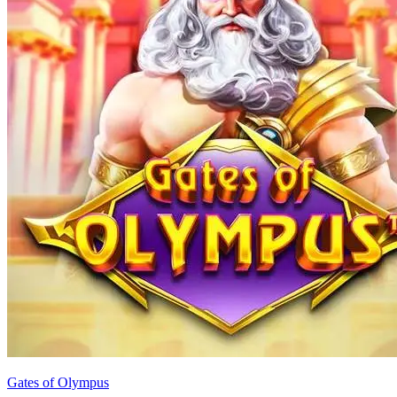
Gates of Olympus