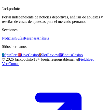
JackpotInfo
Portal independiente de noticias deportivas, análisis de apuestas y
reseñas de casas de apuestas para el mercado peruano.
Secciones
Noticias
Guías
Reseñas
Análisis
Sitios hermanos
S
SpinPeru
L
LiveCasino
S
SlotReview
B
BonusCasino
©
2026
JackpotInfo
|
18+ Juega responsablemente
|
FieldsBet
Ver Cuotas