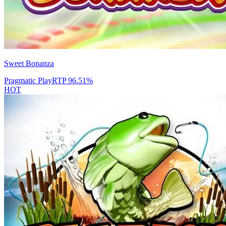
Sweet Bonanza
Pragmatic Play
RTP
96.51
%
HOT