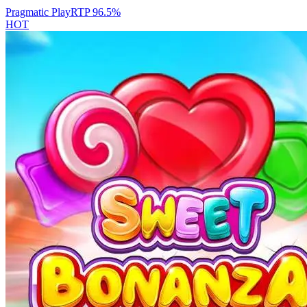
Pragmatic Play
RTP
96.5
%
HOT