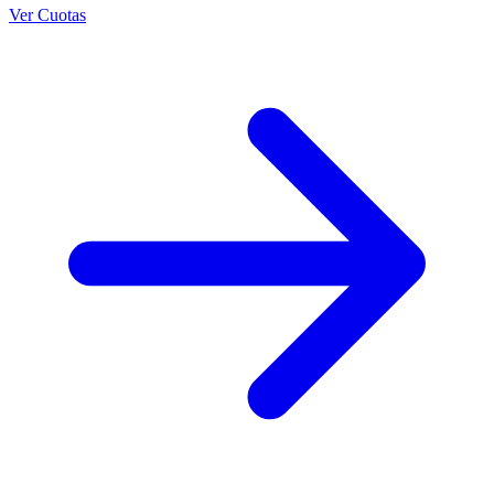
Ver Cuotas