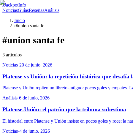
J
JackpotInfo
Noticias
Guías
Reseñas
Análisis
Inicio
›
#union santa fe
#
union santa fe
3
artículos
Noticias
·
20 de junio, 2026
Platense vs Unión: la repetición histórica que desafía 
Platense y Unión repiten un libreto antiguo: pocos goles y empates. La
Análisis
·
6 de junio, 2026
Platense-Unión: el patrón que la tribuna subestima
El historial entre Platense y Unión insiste en pocos goles y roce; la na
Noticias
·
4 de junio, 2026