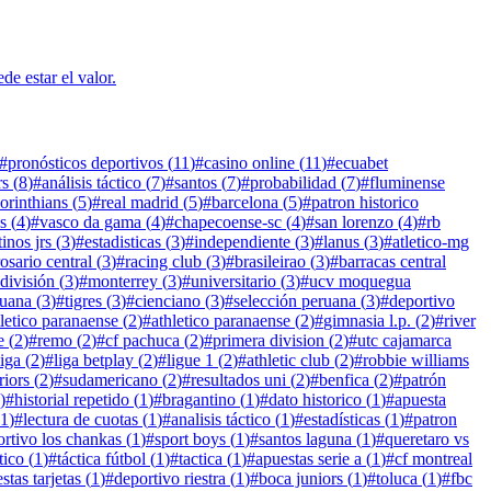
de estar el valor.
#
pronósticos deportivos
(
11
)
#
casino online
(
11
)
#
ecuabet
rs
(
8
)
#
análisis táctico
(
7
)
#
santos
(
7
)
#
probabilidad
(
7
)
#
fluminense
orinthians
(
5
)
#
real madrid
(
5
)
#
barcelona
(
5
)
#
patron historico
s
(
4
)
#
vasco da gama
(
4
)
#
chapecoense-sc
(
4
)
#
san lorenzo
(
4
)
#
rb
inos jrs
(
3
)
#
estadisticas
(
3
)
#
independiente
(
3
)
#
lanus
(
3
)
#
atletico-mg
rosario central
(
3
)
#
racing club
(
3
)
#
brasileirao
(
3
)
#
barracas central
división
(
3
)
#
monterrey
(
3
)
#
universitario
(
3
)
#
ucv moquegua
juana
(
3
)
#
tigres
(
3
)
#
cienciano
(
3
)
#
selección peruana
(
3
)
#
deportivo
tletico paranaense
(
2
)
#
athletico paranaense
(
2
)
#
gimnasia l.p.
(
2
)
#
river
e
(
2
)
#
remo
(
2
)
#
cf pachuca
(
2
)
#
primera division
(
2
)
#
utc cajamarca
iga
(
2
)
#
liga betplay
(
2
)
#
ligue 1
(
2
)
#
athletic club
(
2
)
#
robbie williams
riors
(
2
)
#
sudamericano
(
2
)
#
resultados uni
(
2
)
#
benfica
(
2
)
#
patrón
)
#
historial repetido
(
1
)
#
bragantino
(
1
)
#
dato historico
(
1
)
#
apuesta
1
)
#
lectura de cuotas
(
1
)
#
analisis táctico
(
1
)
#
estadísticas
(
1
)
#
patron
ortivo los chankas
(
1
)
#
sport boys
(
1
)
#
santos laguna
(
1
)
#
queretaro vs
tico
(
1
)
#
táctica fútbol
(
1
)
#
tactica
(
1
)
#
apuestas serie a
(
1
)
#
cf montreal
stas tarjetas
(
1
)
#
deportivo riestra
(
1
)
#
boca juniors
(
1
)
#
toluca
(
1
)
#
fbc