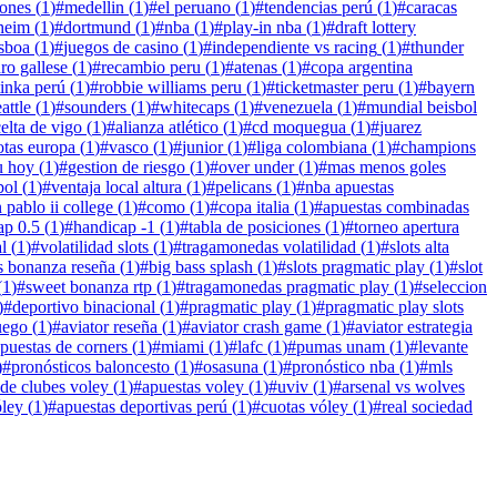
iones
(
1
)
#
medellin
(
1
)
#
el peruano
(
1
)
#
tendencias perú
(
1
)
#
caracas
heim
(
1
)
#
dortmund
(
1
)
#
nba
(
1
)
#
play-in nba
(
1
)
#
draft lottery
isboa
(
1
)
#
juegos de casino
(
1
)
#
independiente vs racing
(
1
)
#
thunder
ro gallese
(
1
)
#
recambio peru
(
1
)
#
atenas
(
1
)
#
copa argentina
tinka perú
(
1
)
#
robbie williams peru
(
1
)
#
ticketmaster peru
(
1
)
#
bayern
eattle
(
1
)
#
sounders
(
1
)
#
whitecaps
(
1
)
#
venezuela
(
1
)
#
mundial beisbol
celta de vigo
(
1
)
#
alianza atlético
(
1
)
#
cd moquegua
(
1
)
#
juarez
otas europa
(
1
)
#
vasco
(
1
)
#
junior
(
1
)
#
liga colombiana
(
1
)
#
champions
u hoy
(
1
)
#
gestion de riesgo
(
1
)
#
over under
(
1
)
#
mas menos goles
bol
(
1
)
#
ventaja local altura
(
1
)
#
pelicans
(
1
)
#
nba apuestas
 pablo ii college
(
1
)
#
como
(
1
)
#
copa italia
(
1
)
#
apuestas combinadas
ap 0.5
(
1
)
#
handicap -1
(
1
)
#
tabla de posiciones
(
1
)
#
torneo apertura
l
(
1
)
#
volatilidad slots
(
1
)
#
tragamonedas volatilidad
(
1
)
#
slots alta
s bonanza reseña
(
1
)
#
big bass splash
(
1
)
#
slots pragmatic play
(
1
)
#
slot
(
1
)
#
sweet bonanza rtp
(
1
)
#
tragamonedas pragmatic play
(
1
)
#
seleccion
)
#
deportivo binacional
(
1
)
#
pragmatic play
(
1
)
#
pragmatic play slots
uego
(
1
)
#
aviator reseña
(
1
)
#
aviator crash game
(
1
)
#
aviator estrategia
puestas de corners
(
1
)
#
miami
(
1
)
#
lafc
(
1
)
#
pumas unam
(
1
)
#
levante
)
#
pronósticos baloncesto
(
1
)
#
osasuna
(
1
)
#
pronóstico nba
(
1
)
#
mls
de clubes voley
(
1
)
#
apuestas voley
(
1
)
#
uviv
(
1
)
#
arsenal vs wolves
óley
(
1
)
#
apuestas deportivas perú
(
1
)
#
cuotas vóley
(
1
)
#
real sociedad