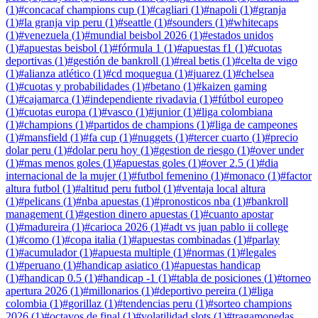
(
1
)
#
concacaf champions cup
(
1
)
#
cagliari
(
1
)
#
napoli
(
1
)
#
granja
(
1
)
#
la granja vip peru
(
1
)
#
seattle
(
1
)
#
sounders
(
1
)
#
whitecaps
(
1
)
#
venezuela
(
1
)
#
mundial beisbol 2026
(
1
)
#
estados unidos
(
1
)
#
apuestas beisbol
(
1
)
#
fórmula 1
(
1
)
#
apuestas f1
(
1
)
#
cuotas
deportivas
(
1
)
#
gestión de bankroll
(
1
)
#
real betis
(
1
)
#
celta de vigo
(
1
)
#
alianza atlético
(
1
)
#
cd moquegua
(
1
)
#
juarez
(
1
)
#
chelsea
(
1
)
#
cuotas y probabilidades
(
1
)
#
betano
(
1
)
#
kaizen gaming
(
1
)
#
cajamarca
(
1
)
#
independiente rivadavia
(
1
)
#
fútbol europeo
(
1
)
#
cuotas europa
(
1
)
#
vasco
(
1
)
#
junior
(
1
)
#
liga colombiana
(
1
)
#
champions
(
1
)
#
partidos de champions
(
1
)
#
liga de campeones
(
1
)
#
mansfield
(
1
)
#
fa cup
(
1
)
#
nuggets
(
1
)
#
tercer cuarto
(
1
)
#
precio
dolar peru
(
1
)
#
dolar peru hoy
(
1
)
#
gestion de riesgo
(
1
)
#
over under
(
1
)
#
mas menos goles
(
1
)
#
apuestas goles
(
1
)
#
over 2.5
(
1
)
#
dia
internacional de la mujer
(
1
)
#
futbol femenino
(
1
)
#
monaco
(
1
)
#
factor
altura futbol
(
1
)
#
altitud peru futbol
(
1
)
#
ventaja local altura
(
1
)
#
pelicans
(
1
)
#
nba apuestas
(
1
)
#
pronosticos nba
(
1
)
#
bankroll
management
(
1
)
#
gestion dinero apuestas
(
1
)
#
cuanto apostar
(
1
)
#
madureira
(
1
)
#
carioca 2026
(
1
)
#
adt vs juan pablo ii college
(
1
)
#
como
(
1
)
#
copa italia
(
1
)
#
apuestas combinadas
(
1
)
#
parlay
(
1
)
#
acumulador
(
1
)
#
apuesta multiple
(
1
)
#
normas
(
1
)
#
legales
(
1
)
#
peruano
(
1
)
#
handicap asiatico
(
1
)
#
apuestas handicap
(
1
)
#
handicap 0.5
(
1
)
#
handicap -1
(
1
)
#
tabla de posiciones
(
1
)
#
torneo
apertura 2026
(
1
)
#
millonarios
(
1
)
#
deportivo pereira
(
1
)
#
liga
colombia
(
1
)
#
gorillaz
(
1
)
#
tendencias peru
(
1
)
#
sorteo champions
2026
(
1
)
#
octavos de final
(
1
)
#
volatilidad slots
(
1
)
#
tragamonedas