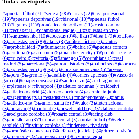
Todas las etiquetas
#
apuestas fútbol
(
71
)
#
serie a
(
28
)
#
cuotas
(
22
)
#
liga profesional
(
19
)
#
apuestas deportivas
(
19
)
#
historial
(
18
)
#
apuestas futbol
(
18
)
#
liga mx
(
11
)
#
pronósticos deportivos
(
11
)
#
casino online
(
11
)
#
ecuabet
(
11
)
#
champions league
(
11
)
#
apuestas en vivo
(
11
)
#
apuestas nba
(
10
)
#
apuestas
(
9
)
#
la liga
(
9
)
#
liga 1
(
9
)
#
botafogo
(
8
)
#
apuestas perú
(
8
)
#
lakers
(
8
)
#
análisis táctico
(
7
)
#
santos
(
7
)
#
probabilidad
(
7
)
#
fluminense
(
6
)
#
bahia
(
6
)
#
apuestas corners
(
6
)
#
coritiba
(
6
)
#
sao paulo
(
6
)
#
manchester city
(
6
)
#
premier league
(
6
)
#
cruzeiro
(
5
)
#
vitoria
(
5
)
#
flamengo
(
5
)
#
corinthians
(
5
)
#
real
madrid
(
5
)
#
barcelona
(
5
)
#
patron historico
(
5
)
#
palmeiras
(
5
)
#
corners
(
5
)
#
apuestas peru
(
5
)
#
psg
(
5
)
#
copa sudamericana
(
5
)
#
arsenal
(
5
)
#
peru
(
5
)
#
gremio
(
4
)
#
analisis
(
4
)
#
corners apuestas
(
4
)
#
vasco da
gama
(
4
)
#
chapecoense-sc
(
4
)
#
san lorenzo
(
4
)
#
rb bragantino
(
4
)
#
platense
(
4
)
#
liverpool
(
4
)
#
atletico tucuman
(
4
)
#
aldosivi
(
4
)
#
atletico madrid
(
4
)
#
torneo apertura
(
4
)
#
sarmiento junin
(
3
)
#
argentinos jrs
(
3
)
#
estadisticas
(
3
)
#
independiente
(
3
)
#
lanus
(
3
)
#
atletico-mg
(
3
)
#
union santa fe
(
3
)
#
valor
(
3
)
#
internacional
(
3
)
#
huracan
(
3
)
#
banfield
(
3
)
#
newells old boys
(
3
)
#
talleres cordoba
(
3
)
#
belgrano cordoba
(
3
)
#
rosario central
(
3
)
#
racing club
(
3
)
#
brasileirao
(
3
)
#
barracas central
(
3
)
#
cuotas futbol
(
3
)
#
velez
sarsfield
(
3
)
#
instituto cordoba
(
3
)
#
independ. rivadavia
(
3
)
#
pronóstico apuestas
(
3
)
#
defensa y justicia
(
3
)
#
primera división
(
3
)
#
monterrey
(
3
)
#
universitario
(
3
)
#
ucv moquegua