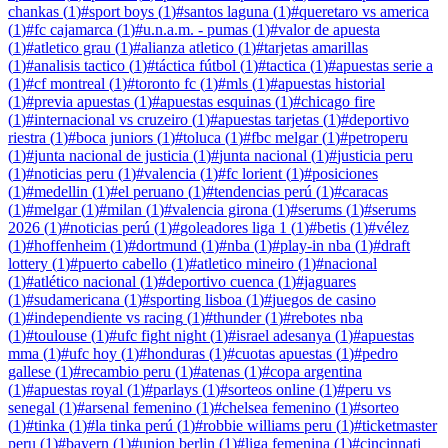
chankas
(
1
)
#
sport boys
(
1
)
#
santos laguna
(
1
)
#
queretaro vs america
(
1
)
#
fc cajamarca
(
1
)
#
u.n.a.m. - pumas
(
1
)
#
valor de apuesta
(
1
)
#
atletico grau
(
1
)
#
alianza atletico
(
1
)
#
tarjetas amarillas
(
1
)
#
analisis tactico
(
1
)
#
táctica fútbol
(
1
)
#
tactica
(
1
)
#
apuestas serie a
(
1
)
#
cf montreal
(
1
)
#
toronto fc
(
1
)
#
mls
(
1
)
#
apuestas historial
(
1
)
#
previa apuestas
(
1
)
#
apuestas esquinas
(
1
)
#
chicago fire
(
1
)
#
internacional vs cruzeiro
(
1
)
#
apuestas tarjetas
(
1
)
#
deportivo
riestra
(
1
)
#
boca juniors
(
1
)
#
toluca
(
1
)
#
fbc melgar
(
1
)
#
petroperu
(
1
)
#
junta nacional de justicia
(
1
)
#
junta nacional
(
1
)
#
justicia peru
(
1
)
#
noticias peru
(
1
)
#
valencia
(
1
)
#
fc lorient
(
1
)
#
posiciones
(
1
)
#
medellin
(
1
)
#
el peruano
(
1
)
#
tendencias perú
(
1
)
#
caracas
(
1
)
#
melgar
(
1
)
#
milan
(
1
)
#
valencia girona
(
1
)
#
serums
(
1
)
#
serums
2026
(
1
)
#
noticias perú
(
1
)
#
goleadores liga 1
(
1
)
#
betis
(
1
)
#
vélez
(
1
)
#
hoffenheim
(
1
)
#
dortmund
(
1
)
#
nba
(
1
)
#
play-in nba
(
1
)
#
draft
lottery
(
1
)
#
puerto cabello
(
1
)
#
atletico mineiro
(
1
)
#
nacional
(
1
)
#
atlético nacional
(
1
)
#
deportivo cuenca
(
1
)
#
jaguares
(
1
)
#
sudamericana
(
1
)
#
sporting lisboa
(
1
)
#
juegos de casino
(
1
)
#
independiente vs racing
(
1
)
#
thunder
(
1
)
#
rebotes nba
(
1
)
#
toulouse
(
1
)
#
ufc fight night
(
1
)
#
israel adesanya
(
1
)
#
apuestas
mma
(
1
)
#
ufc hoy
(
1
)
#
honduras
(
1
)
#
cuotas apuestas
(
1
)
#
pedro
gallese
(
1
)
#
recambio peru
(
1
)
#
atenas
(
1
)
#
copa argentina
(
1
)
#
apuestas royal
(
1
)
#
parlays
(
1
)
#
sorteos online
(
1
)
#
peru vs
senegal
(
1
)
#
arsenal femenino
(
1
)
#
chelsea femenino
(
1
)
#
sorteo
(
1
)
#
tinka
(
1
)
#
la tinka perú
(
1
)
#
robbie williams peru
(
1
)
#
ticketmaster
peru
(
1
)
#
bayern
(
1
)
#
union berlin
(
1
)
#
liga femenina
(
1
)
#
cincinnati