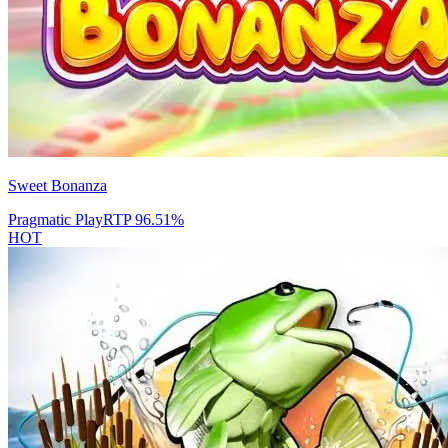
Sweet Bonanza
Pragmatic Play
RTP
96.51
%
HOT