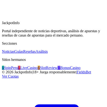
JackpotInfo
Portal independiente de noticias deportivas, análisis de apuestas y
reseñas de casas de apuestas para el mercado peruano.
Secciones
Noticias
Guías
Reseñas
Análisis
Sitios hermanos
S
SpinPeru
L
LiveCasino
S
SlotReview
B
BonusCasino
©
2026
JackpotInfo
|
18+ Juega responsablemente
|
FieldsBet
Ver Cuotas