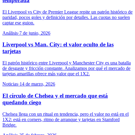
temporada
El Liverpool vs City de Premier League repite un patrón histórico de
paridad, pocos goles y definición por detalles. Las cuotas no suelen
captar ese guion.
Análisis
·
7 de junio, 2026
Liverpool vs Man. City: el valor oculto de las
tarjetas
El patrón histórico entre Liverpool y Manchester City es una batalla
de desgaste y fricción constante. Analizamos por qué el mercado de
tarjetas amarillas ofrece más valor que el 1X2.
Noticias
·
14 de marzo, 2026
El círculo de Chelsea y el mercado que está
quedando ciego
Chelsea llega con un ritual en tendencia, pero el valor no está en el
1X2: está en corners, ritmo de arranque y tarjetas en Stamford
Bridge.