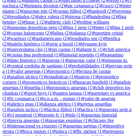
(
2
)
#
adt
(
2
)
#
analisis cuotas
(
2
)
#
juan pablo ii college
(
2
)
#
remo
(
2
)
#
cf
pachuca
(
2
)
#
primera division
(
2
)
#
utc cajamarca
(
2
)
#
cusco
(
2
)
#
inter
miami
(
2
)
#
apuestas mls
(
2
)
#
cuotas fútbol
(
2
)
#
bankroll
(
2
)
#
juventus
(
2
)
#
resultados
(
2
)
#
alex valera
(
2
)
#
girona
(
2
)
#
bundesliga
(
2
)
#
liga
betplay
(
2
)
#
ligue 1
(
2
)
#
athletic club
(
2
)
#
robbie williams
(
2
)
#
apuestas deportivas peru
(
2
)
#
liga 1 peru
(
2
)
#
inter
(
2
)
#
liga 1 perú
(
2
)
#
cuotas baloncesto
(
2
)
#
laliga
(
2
)
#
alianza
(
2
)
#
sporting cristal
(
2
)
#
warriors
(
2
)
#
sudamericano
(
2
)
#
resultados uni
(
2
)
#
benfica
(
2
)
#
patrón histórico
(
1
)
#
serie a brasil
(
1
)
#
dynamo kyiv
(
1
)
#
universitatea cluj
(
1
)
#
sin cuotas
(
1
)
#
atlante fc
(
1
)
#
club america
(
1
)
#
cuotas liga profesional
(
1
)
#
historial repetido
(
1
)
#
bragantino
(
1
)
#
dato historico
(
1
)
#
apuesta
(
1
)
#
apuestas valor
(
1
)
#
gimnasia m.
(
1
)
#
central cordoba de santiago
(
1
)
#
probabilidades
(
1
)
#
previas serie
a
(
1
)
#
valor apuestas
(
1
)
#
pronostico
(
1
)
#
lectura de cuotas
(
1
)
#
analisis táctico
(
1
)
#
estadísticas
(
1
)
#
patron
(
1
)
#
pronostico
corners
(
1
)
#
pronosticos historicos
(
1
)
#
huracan banfield
(
1
)
#
analisis
apuestas
(
1
)
#
puebla
(
1
)
#
pronostico apuestas
(
1
)
#
club deportivo los
chankas
(
1
)
#
sport boys
(
1
)
#
santos laguna
(
1
)
#
queretaro vs america
(
1
)
#
fc cajamarca
(
1
)
#
u.n.a.m. - pumas
(
1
)
#
valor de apuesta
(
1
)
#
atletico grau
(
1
)
#
alianza atletico
(
1
)
#
tarjetas amarillas
(
1
)
#
analisis tactico
(
1
)
#
táctica fútbol
(
1
)
#
tactica
(
1
)
#
apuestas serie a
(
1
)
#
cf montreal
(
1
)
#
toronto fc
(
1
)
#
mls
(
1
)
#
apuestas historial
(
1
)
#
previa apuestas
(
1
)
#
apuestas esquinas
(
1
)
#
chicago fire
(
1
)
#
internacional vs cruzeiro
(
1
)
#
apuestas tarjetas
(
1
)
#
deportivo
riestra
(
1
)
#
boca juniors
(
1
)
#
toluca
(
1
)
#
fbc melgar
(
1
)
#
petroperu