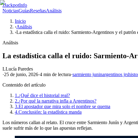
J
JackpotInfo
Noticias
Guías
Reseñas
Análisis
Inicio
›
Análisis
›
La estadística calla el ruido: Sarmiento-Argentinos y el patrón 
Análisis
La estadística calla el ruido: Sarmiento-Ar
L
Lucía Paredes
·
25 de junio, 2026
·
4 min
de lectura
·
sarmiento junin
argentinos jrs
histo
Contenido del artículo
1.
¿Qué dice el historial real?
2.
¿Por qué la narrativa infla a Argentinos?
3.
El apostador que mira solo el nombre se quema
4.
Conclusión: la estadística manda
Los números callan al relato. El cruce entre Sarmiento Junín y Argentin
suele sufrir más de lo que las apuestas reflejan.