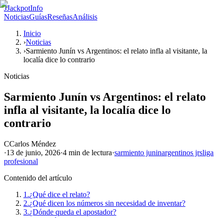
J
JackpotInfo
Noticias
Guías
Reseñas
Análisis
Inicio
›
Noticias
›
Sarmiento Junín vs Argentinos: el relato infla al visitante, la
localía dice lo contrario
Noticias
Sarmiento Junín vs Argentinos: el relato
infla al visitante, la localía dice lo
contrario
C
Carlos Méndez
·
13 de junio, 2026
·
4 min
de lectura
·
sarmiento junin
argentinos jrs
liga
profesional
Contenido del artículo
1.
¿Qué dice el relato?
2.
¿Qué dicen los números sin necesidad de inventar?
3.
¿Dónde queda el apostador?