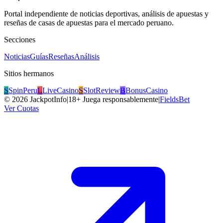
Portal independiente de noticias deportivas, análisis de apuestas y
reseñas de casas de apuestas para el mercado peruano.
Secciones
Noticias
Guías
Reseñas
Análisis
Sitios hermanos
S
SpinPeru
L
LiveCasino
S
SlotReview
B
BonusCasino
©
2026
JackpotInfo
|
18+ Juega responsablemente
|
FieldsBet
Ver Cuotas