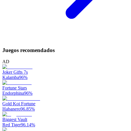
Juegos recomendados
AD
Joker Gifts 7s
Kalamba
96
%
Fortune Stars
Endorphina
96
%
Gold Koi Fortune
Habanero
96.85
%
Biggest Vault
Red Tiger
96.14
%