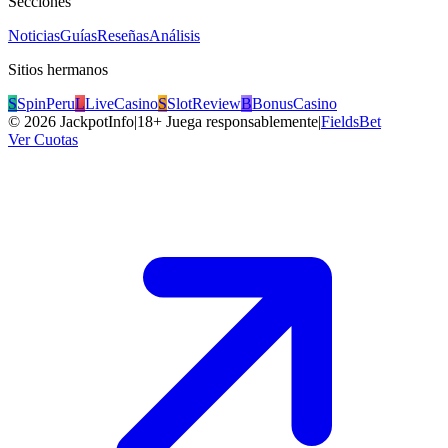
Secciones
Noticias
Guías
Reseñas
Análisis
Sitios hermanos
S
SpinPeru
L
LiveCasino
S
SlotReview
B
BonusCasino
©
2026
JackpotInfo
|
18+ Juega responsablemente
|
FieldsBet
Ver Cuotas