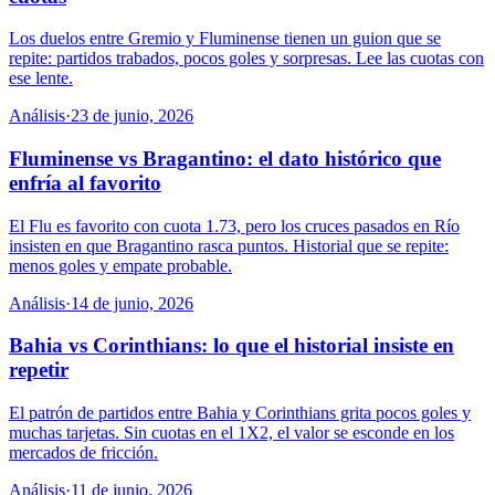
Los duelos entre Gremio y Fluminense tienen un guion que se
repite: partidos trabados, pocos goles y sorpresas. Lee las cuotas con
ese lente.
Análisis
·
23 de junio, 2026
Fluminense vs Bragantino: el dato histórico que
enfría al favorito
El Flu es favorito con cuota 1.73, pero los cruces pasados en Río
insisten en que Bragantino rasca puntos. Historial que se repite:
menos goles y empate probable.
Análisis
·
14 de junio, 2026
Bahia vs Corinthians: lo que el historial insiste en
repetir
El patrón de partidos entre Bahia y Corinthians grita pocos goles y
muchas tarjetas. Sin cuotas en el 1X2, el valor se esconde en los
mercados de fricción.
Análisis
·
11 de junio, 2026