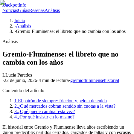
J
JackpotInfo
Noticias
Guías
Reseñas
Análisis
Inicio
›
Análisis
›
Gremio-Fluminense: el libreto que no cambia con los años
Análisis
Gremio-Fluminense: el libreto que no
cambia con los años
L
Lucía Paredes
·
22 de junio, 2026
·
4 min
de lectura
·
gremio
fluminense
historial
Contenido del artículo
1.
El patrón de siempre: fricción y pelota detenida
2.
¿Qué mercados cobran sentido sin cuotas a la vista?
3.
¿Qué puede cambiar esta vez?
4.
¿Por qué insistir en lo mismo?
El historial entre Gremio y Fluminense lleva años escribiendo un
guion predecible: partidos cerrados, cargados de faltas y con escasas