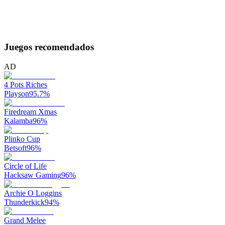
Juegos recomendados
AD
4 Pots Riches
Playson
95.7
%
Firedream Xmas
Kalamba
96
%
Plinko Cup
Betsoft
96
%
Circle of Life
Hacksaw Gaming
96
%
Archie O Loggins
Thunderkick
94
%
Grand Melee