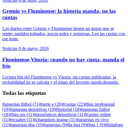
Noticias
·
4 de junio, 2026
Gremio vs Fluminense: la historia manda, no las
cuotas
Los duelos entre Gremio y Fluminense tienen un guion que se
repite: partidos trabados, pocos goles y sorpresas. Lee las cuotas con
ese lente.
Noticias
·
9 de mayo, 2026
Fluminense-Vitoria: cuando no hay cuota, manda el
frío
Lectura fría del Fluminense vs Vitoria: sin cuotas publicadas, la
probabilidad no se calcula y el relato del favorito queda desnudo.
Todas las etiquetas
#
apuestas fútbol
(
71
)
#
serie a
(
28
)
#
cuotas
(
22
)
#
liga profesional
(
19
)
#
apuestas deportivas
(
19
)
#
historial
(
18
)
#
apuestas futbol
(
18
)
#
liga mx
(
11
)
#
pronósticos deportivos
(
11
)
#
casino online
(
11
)
#
ecuabet
(
11
)
#
champions league
(
11
)
#
apuestas en vivo
(
11
)
#
apuestas nba
(
10
)
#
apuestas
(
9
)
#
la liga
(
9
)
#
liga 1
(
9
)
#
botafogo