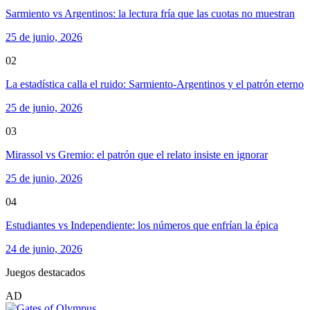
Sarmiento vs Argentinos: la lectura fría que las cuotas no muestran
25 de junio, 2026
02
La estadística calla el ruido: Sarmiento-Argentinos y el patrón eterno
25 de junio, 2026
03
Mirassol vs Gremio: el patrón que el relato insiste en ignorar
25 de junio, 2026
04
Estudiantes vs Independiente: los números que enfrían la épica
24 de junio, 2026
Juegos destacados
AD