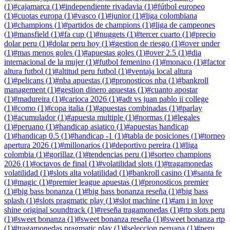
(
1
)
#
cajamarca
(
1
)
#
independiente rivadavia
(
1
)
#
fútbol europeo
(
1
)
#
cuotas europa
(
1
)
#
vasco
(
1
)
#
junior
(
1
)
#
liga colombiana
(
1
)
#
champions
(
1
)
#
partidos de champions
(
1
)
#
liga de campeones
(
1
)
#
mansfield
(
1
)
#
fa cup
(
1
)
#
nuggets
(
1
)
#
tercer cuarto
(
1
)
#
precio
dolar peru
(
1
)
#
dolar peru hoy
(
1
)
#
gestion de riesgo
(
1
)
#
over under
(
1
)
#
mas menos goles
(
1
)
#
apuestas goles
(
1
)
#
over 2.5
(
1
)
#
dia
internacional de la mujer
(
1
)
#
futbol femenino
(
1
)
#
monaco
(
1
)
#
factor
altura futbol
(
1
)
#
altitud peru futbol
(
1
)
#
ventaja local altura
(
1
)
#
pelicans
(
1
)
#
nba apuestas
(
1
)
#
pronosticos nba
(
1
)
#
bankroll
management
(
1
)
#
gestion dinero apuestas
(
1
)
#
cuanto apostar
(
1
)
#
madureira
(
1
)
#
carioca 2026
(
1
)
#
adt vs juan pablo ii college
(
1
)
#
como
(
1
)
#
copa italia
(
1
)
#
apuestas combinadas
(
1
)
#
parlay
(
1
)
#
acumulador
(
1
)
#
apuesta multiple
(
1
)
#
normas
(
1
)
#
legales
(
1
)
#
peruano
(
1
)
#
handicap asiatico
(
1
)
#
apuestas handicap
(
1
)
#
handicap 0.5
(
1
)
#
handicap -1
(
1
)
#
tabla de posiciones
(
1
)
#
torneo
apertura 2026
(
1
)
#
millonarios
(
1
)
#
deportivo pereira
(
1
)
#
liga
colombia
(
1
)
#
gorillaz
(
1
)
#
tendencias peru
(
1
)
#
sorteo champions
2026
(
1
)
#
octavos de final
(
1
)
#
volatilidad slots
(
1
)
#
tragamonedas
volatilidad
(
1
)
#
slots alta volatilidad
(
1
)
#
bankroll casino
(
1
)
#
santa fe
(
1
)
#
magic
(
1
)
#
premier league apuestas
(
1
)
#
pronosticos premier
(
1
)
#
big bass bonanza
(
1
)
#
big bass bonanza reseña
(
1
)
#
big bass
splash
(
1
)
#
slots pragmatic play
(
1
)
#
slot machine
(
1
)
#
am i in love
shine original soundtrack
(
1
)
#
reseña tragamonedas
(
1
)
#
rtp slots peru
(
1
)
#
sweet bonanza
(
1
)
#
sweet bonanza reseña
(
1
)
#
sweet bonanza rtp
(
1
)
#
tragamonedas pragmatic play
(
1
)
#
seleccion peruana
(
1
)
#
peru