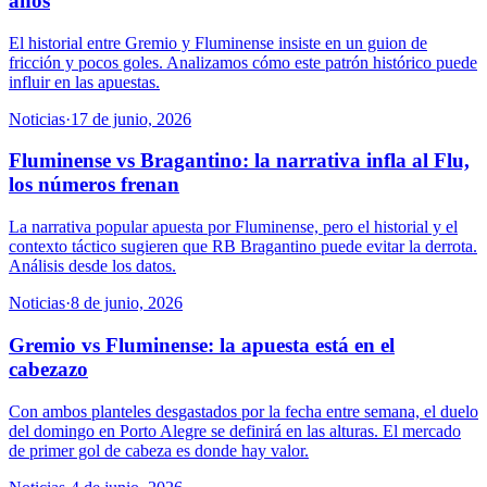
años
El historial entre Gremio y Fluminense insiste en un guion de
fricción y pocos goles. Analizamos cómo este patrón histórico puede
influir en las apuestas.
Noticias
·
17 de junio, 2026
Fluminense vs Bragantino: la narrativa infla al Flu,
los números frenan
La narrativa popular apuesta por Fluminense, pero el historial y el
contexto táctico sugieren que RB Bragantino puede evitar la derrota.
Análisis desde los datos.
Noticias
·
8 de junio, 2026
Gremio vs Fluminense: la apuesta está en el
cabezazo
Con ambos planteles desgastados por la fecha entre semana, el duelo
del domingo en Porto Alegre se definirá en las alturas. El mercado
de primer gol de cabeza es donde hay valor.