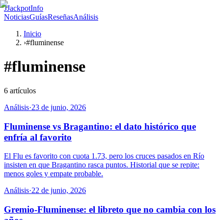
J
JackpotInfo
Noticias
Guías
Reseñas
Análisis
Inicio
›
#fluminense
#
fluminense
6
artículos
Análisis
·
23 de junio, 2026
Fluminense vs Bragantino: el dato histórico que
enfría al favorito
El Flu es favorito con cuota 1.73, pero los cruces pasados en Río
insisten en que Bragantino rasca puntos. Historial que se repite:
menos goles y empate probable.
Análisis
·
22 de junio, 2026
Gremio-Fluminense: el libreto que no cambia con los