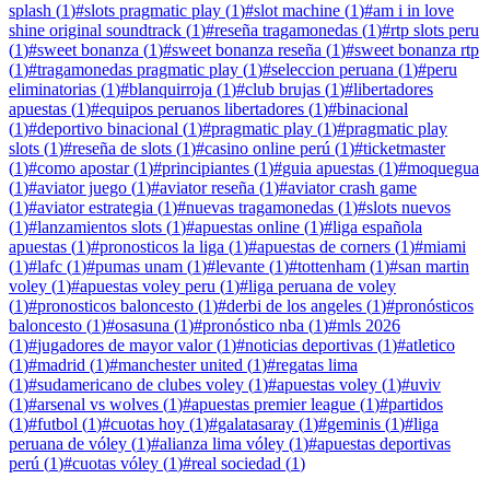
splash
(
1
)
#
slots pragmatic play
(
1
)
#
slot machine
(
1
)
#
am i in love
shine original soundtrack
(
1
)
#
reseña tragamonedas
(
1
)
#
rtp slots peru
(
1
)
#
sweet bonanza
(
1
)
#
sweet bonanza reseña
(
1
)
#
sweet bonanza rtp
(
1
)
#
tragamonedas pragmatic play
(
1
)
#
seleccion peruana
(
1
)
#
peru
eliminatorias
(
1
)
#
blanquirroja
(
1
)
#
club brujas
(
1
)
#
libertadores
apuestas
(
1
)
#
equipos peruanos libertadores
(
1
)
#
binacional
(
1
)
#
deportivo binacional
(
1
)
#
pragmatic play
(
1
)
#
pragmatic play
slots
(
1
)
#
reseña de slots
(
1
)
#
casino online perú
(
1
)
#
ticketmaster
(
1
)
#
como apostar
(
1
)
#
principiantes
(
1
)
#
guia apuestas
(
1
)
#
moquegua
(
1
)
#
aviator juego
(
1
)
#
aviator reseña
(
1
)
#
aviator crash game
(
1
)
#
aviator estrategia
(
1
)
#
nuevas tragamonedas
(
1
)
#
slots nuevos
(
1
)
#
lanzamientos slots
(
1
)
#
apuestas online
(
1
)
#
liga española
apuestas
(
1
)
#
pronosticos la liga
(
1
)
#
apuestas de corners
(
1
)
#
miami
(
1
)
#
lafc
(
1
)
#
pumas unam
(
1
)
#
levante
(
1
)
#
tottenham
(
1
)
#
san martin
voley
(
1
)
#
apuestas voley peru
(
1
)
#
liga peruana de voley
(
1
)
#
pronosticos baloncesto
(
1
)
#
derbi de los angeles
(
1
)
#
pronósticos
baloncesto
(
1
)
#
osasuna
(
1
)
#
pronóstico nba
(
1
)
#
mls 2026
(
1
)
#
jugadores de mayor valor
(
1
)
#
noticias deportivas
(
1
)
#
atletico
(
1
)
#
madrid
(
1
)
#
manchester united
(
1
)
#
regatas lima
(
1
)
#
sudamericano de clubes voley
(
1
)
#
apuestas voley
(
1
)
#
uviv
(
1
)
#
arsenal vs wolves
(
1
)
#
apuestas premier league
(
1
)
#
partidos
(
1
)
#
futbol
(
1
)
#
cuotas hoy
(
1
)
#
galatasaray
(
1
)
#
geminis
(
1
)
#
liga
peruana de vóley
(
1
)
#
alianza lima vóley
(
1
)
#
apuestas deportivas
perú
(
1
)
#
cuotas vóley
(
1
)
#
real sociedad
(
1
)