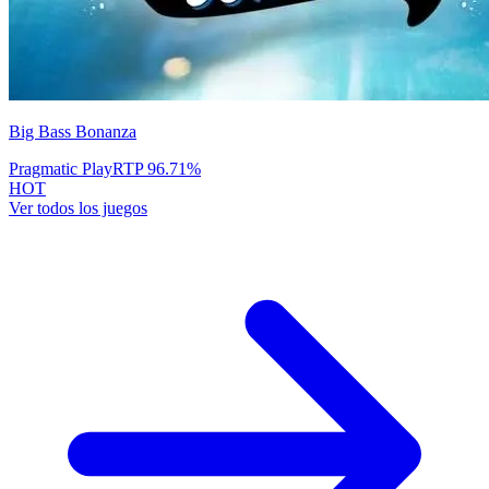
Big Bass Bonanza
Pragmatic Play
RTP
96.71
%
HOT
Ver todos los juegos