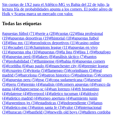
Sin cuotas de 1X2 para el Atlético-MG vs Bahia del 22 de julio, la
lectura fría de probabilidades apunta a los corners. El poder aéreo de
Hulk y Scarpa marca un mercado con valor.
Todas las etiquetas
#
apuestas fútbol
(
71
)
#
serie a
(
28
)
#
cuotas
(
22
)
#
liga profesional
(
19
)
#
apuestas deportivas
(
19
)
#
historial
(
18
)
#
apuestas futbol
(
18
)
#
liga mx
(
11
)
#
pronósticos deportivos
(
11
)
#
casino online
(
11
)
#
ecuabet
(
11
)
#
champions league
(
11
)
#
apuestas en vivo
(
11
)
#
apuestas nba
(
10
)
#
apuestas
(
9
)
#
la liga
(
9
)
#
liga 1
(
9
)
#
botafogo
(
8
)
#
apuestas perú
(
8
)
#
lakers
(
8
)
#
análisis táctico
(
7
)
#
santos
(
7
)
#
probabilidad
(
7
)
#
fluminense
(
6
)
#
bahia
(
6
)
#
apuestas corners
(
6
)
#
coritiba
(
6
)
#
sao paulo
(
6
)
#
manchester city
(
6
)
#
premier league
(
6
)
#
cruzeiro
(
5
)
#
vitoria
(
5
)
#
flamengo
(
5
)
#
corinthians
(
5
)
#
real
madrid
(
5
)
#
barcelona
(
5
)
#
patron historico
(
5
)
#
palmeiras
(
5
)
#
corners
(
5
)
#
apuestas peru
(
5
)
#
psg
(
5
)
#
copa sudamericana
(
5
)
#
arsenal
(
5
)
#
peru
(
5
)
#
gremio
(
4
)
#
analisis
(
4
)
#
corners apuestas
(
4
)
#
vasco da
gama
(
4
)
#
chapecoense-sc
(
4
)
#
san lorenzo
(
4
)
#
rb bragantino
(
4
)
#
platense
(
4
)
#
liverpool
(
4
)
#
atletico tucuman
(
4
)
#
aldosivi
(
4
)
#
atletico madrid
(
4
)
#
torneo apertura
(
4
)
#
sarmiento junin
(
3
)
#
argentinos jrs
(
3
)
#
estadisticas
(
3
)
#
independiente
(
3
)
#
lanus
(
3
)
#
atletico-mg
(
3
)
#
union santa fe
(
3
)
#
valor
(
3
)
#
internacional
(
3
)
#
huracan
(
3
)
#
banfield
(
3
)
#
newells old boys
(
3
)
#
talleres cordoba