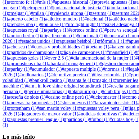
(
1
)
#
toronto fc
(
1
)
#
mls
(
1
)
#
apuestas historial
(
1
)
#
previa apuestas
(
1
)
#
a
melgar
(
1
)
#
petroperu
(
1
)
#
junta nacional de justicia
(
1
)
#
junta nacional
(
1
)
#
melgar
(
1
)
#
milan
(
1
)
#
valencia girona
(
1
)
#
serums
(
1
)
#
serums 202
(
1
)
#
puerto cabello
(
1
)
#
atletico mineiro
(
1
)
#
nacional
(
1
)
#
atlético nacio
(
1
)
#
rebotes nba
(
1
)
#
toulouse
(
1
)
#
ufc fight night
(
1
)
#
israel adesanya
(
(
1
)
#
apuestas royal
(
1
)
#
parlays
(
1
)
#
sorteos online
(
1
)
#
peru vs senegal
(
1
)
#
union berlin
(
1
)
#
liga femenina
(
1
)
#
cincinnati
(
1
)
#
concacaf champ
2026
(
1
)
#
estados unidos
(
1
)
#
apuestas beisbol
(
1
)
#
fórmula 1
(
1
)
#
apues
(
1
)
#
chelsea
(
1
)
#
cuotas y probabilidades
(
1
)
#
betano
(
1
)
#
kaizen gamin
(
1
)
#
partidos de champions
(
1
)
#
liga de campeones
(
1
)
#
mansfield
(
1
)
#
(
1
)
#
apuestas goles
(
1
)
#
over 2.5
(
1
)
#
dia internacional de la mujer
(
1
)
#
(
1
)
#
pronosticos nba
(
1
)
#
bankroll management
(
1
)
#
gestion dinero apu
(
1
)
#
parlay
(
1
)
#
acumulador
(
1
)
#
apuesta multiple
(
1
)
#
normas
(
1
)
#
legal
2026
(
1
)
#
millonarios
(
1
)
#
deportivo pereira
(
1
)
#
liga colombia
(
1
)
#
gori
volatilidad
(
1
)
#
bankroll casino
(
1
)
#
santa fe
(
1
)
#
magic
(
1
)
#
premier lea
machine
(
1
)
#
am i in love shine original soundtrack
(
1
)
#
reseña tragam
peruana
(
1
)
#
peru eliminatorias
(
1
)
#
blanquirroja
(
1
)
#
club brujas
(
1
)
#
li
(
1
)
#
reseña de slots
(
1
)
#
casino online perú
(
1
)
#
ticketmaster
(
1
)
#
como a
(
1
)
#
nuevas tragamonedas
(
1
)
#
slots nuevos
(
1
)
#
lanzamientos slots
(
1
)
(
1
)
#
tottenham
(
1
)
#
san martin voley
(
1
)
#
apuestas voley peru
(
1
)
#
liga 
2026
(
1
)
#
jugadores de mayor valor
(
1
)
#
noticias deportivas
(
1
)
#
atletic
(
1
)
#
apuestas premier league
(
1
)
#
partidos
(
1
)
#
futbol
(
1
)
#
cuotas hoy
(
1
(
1
)
Lo más leído