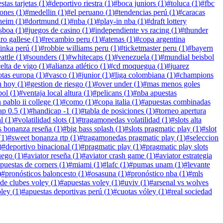
stas tarjetas
(
1
)
#
deportivo riestra
(
1
)
#
boca juniors
(
1
)
#
toluca
(
1
)
#
fbc
iones
(
1
)
#
medellin
(
1
)
#
el peruano
(
1
)
#
tendencias perú
(
1
)
#
caracas
heim
(
1
)
#
dortmund
(
1
)
#
nba
(
1
)
#
play-in nba
(
1
)
#
draft lottery
isboa
(
1
)
#
juegos de casino
(
1
)
#
independiente vs racing
(
1
)
#
thunder
ro gallese
(
1
)
#
recambio peru
(
1
)
#
atenas
(
1
)
#
copa argentina
tinka perú
(
1
)
#
robbie williams peru
(
1
)
#
ticketmaster peru
(
1
)
#
bayern
eattle
(
1
)
#
sounders
(
1
)
#
whitecaps
(
1
)
#
venezuela
(
1
)
#
mundial beisbol
celta de vigo
(
1
)
#
alianza atlético
(
1
)
#
cd moquegua
(
1
)
#
juarez
otas europa
(
1
)
#
vasco
(
1
)
#
junior
(
1
)
#
liga colombiana
(
1
)
#
champions
u hoy
(
1
)
#
gestion de riesgo
(
1
)
#
over under
(
1
)
#
mas menos goles
bol
(
1
)
#
ventaja local altura
(
1
)
#
pelicans
(
1
)
#
nba apuestas
 pablo ii college
(
1
)
#
como
(
1
)
#
copa italia
(
1
)
#
apuestas combinadas
ap 0.5
(
1
)
#
handicap -1
(
1
)
#
tabla de posiciones
(
1
)
#
torneo apertura
l
(
1
)
#
volatilidad slots
(
1
)
#
tragamonedas volatilidad
(
1
)
#
slots alta
s bonanza reseña
(
1
)
#
big bass splash
(
1
)
#
slots pragmatic play
(
1
)
#
slot
(
1
)
#
sweet bonanza rtp
(
1
)
#
tragamonedas pragmatic play
(
1
)
#
seleccion
)
#
deportivo binacional
(
1
)
#
pragmatic play
(
1
)
#
pragmatic play slots
uego
(
1
)
#
aviator reseña
(
1
)
#
aviator crash game
(
1
)
#
aviator estrategia
puestas de corners
(
1
)
#
miami
(
1
)
#
lafc
(
1
)
#
pumas unam
(
1
)
#
levante
)
#
pronósticos baloncesto
(
1
)
#
osasuna
(
1
)
#
pronóstico nba
(
1
)
#
mls
de clubes voley
(
1
)
#
apuestas voley
(
1
)
#
uviv
(
1
)
#
arsenal vs wolves
óley
(
1
)
#
apuestas deportivas perú
(
1
)
#
cuotas vóley
(
1
)
#
real sociedad