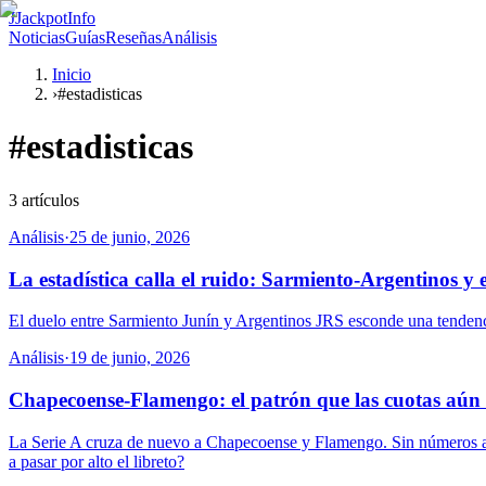
J
JackpotInfo
Noticias
Guías
Reseñas
Análisis
Inicio
›
#estadisticas
#
estadisticas
3
artículos
Análisis
·
25 de junio, 2026
La estadística calla el ruido: Sarmiento-Argentinos y 
El duelo entre Sarmiento Junín y Argentinos JRS esconde una tendenci
Análisis
·
19 de junio, 2026
Chapecoense-Flamengo: el patrón que las cuotas aún
La Serie A cruza de nuevo a Chapecoense y Flamengo. Sin números a la v
a pasar por alto el libreto?