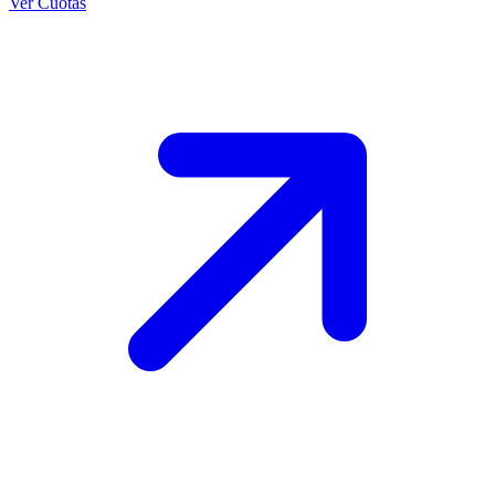
Ver Cuotas