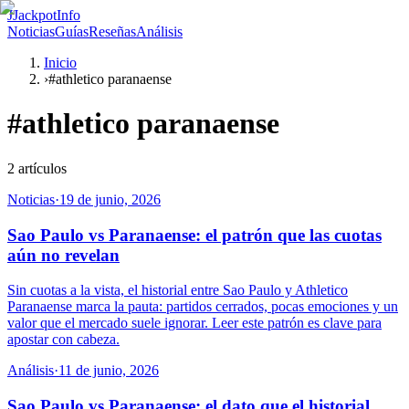
J
JackpotInfo
Noticias
Guías
Reseñas
Análisis
Inicio
›
#athletico paranaense
#
athletico paranaense
2
artículos
Noticias
·
19 de junio, 2026
Sao Paulo vs Paranaense: el patrón que las cuotas
aún no revelan
Sin cuotas a la vista, el historial entre Sao Paulo y Athletico
Paranaense marca la pauta: partidos cerrados, pocas emociones y un
valor que el mercado suele ignorar. Leer este patrón es clave para
apostar con cabeza.
Análisis
·
11 de junio, 2026
Sao Paulo vs Paranaense: el dato que el historial