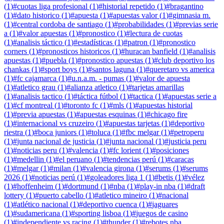
(
1
)
#
cuotas liga profesional
(
1
)
#
historial repetido
(
1
)
#
bragantino
(
1
)
#
dato historico
(
1
)
#
apuesta
(
1
)
#
apuestas valor
(
1
)
#
gimnasia m.
(
1
)
#
central cordoba de santiago
(
1
)
#
probabilidades
(
1
)
#
previas serie
a
(
1
)
#
valor apuestas
(
1
)
#
pronostico
(
1
)
#
lectura de cuotas
(
1
)
#
analisis táctico
(
1
)
#
estadísticas
(
1
)
#
patron
(
1
)
#
pronostico
corners
(
1
)
#
pronosticos historicos
(
1
)
#
huracan banfield
(
1
)
#
analisis
apuestas
(
1
)
#
puebla
(
1
)
#
pronostico apuestas
(
1
)
#
club deportivo los
chankas
(
1
)
#
sport boys
(
1
)
#
santos laguna
(
1
)
#
queretaro vs america
(
1
)
#
fc cajamarca
(
1
)
#
u.n.a.m. - pumas
(
1
)
#
valor de apuesta
(
1
)
#
atletico grau
(
1
)
#
alianza atletico
(
1
)
#
tarjetas amarillas
(
1
)
#
analisis tactico
(
1
)
#
táctica fútbol
(
1
)
#
tactica
(
1
)
#
apuestas serie a
(
1
)
#
cf montreal
(
1
)
#
toronto fc
(
1
)
#
mls
(
1
)
#
apuestas historial
(
1
)
#
previa apuestas
(
1
)
#
apuestas esquinas
(
1
)
#
chicago fire
(
1
)
#
internacional vs cruzeiro
(
1
)
#
apuestas tarjetas
(
1
)
#
deportivo
riestra
(
1
)
#
boca juniors
(
1
)
#
toluca
(
1
)
#
fbc melgar
(
1
)
#
petroperu
(
1
)
#
junta nacional de justicia
(
1
)
#
junta nacional
(
1
)
#
justicia peru
(
1
)
#
noticias peru
(
1
)
#
valencia
(
1
)
#
fc lorient
(
1
)
#
posiciones
(
1
)
#
medellin
(
1
)
#
el peruano
(
1
)
#
tendencias perú
(
1
)
#
caracas
(
1
)
#
melgar
(
1
)
#
milan
(
1
)
#
valencia girona
(
1
)
#
serums
(
1
)
#
serums
2026
(
1
)
#
noticias perú
(
1
)
#
goleadores liga 1
(
1
)
#
betis
(
1
)
#
vélez
(
1
)
#
hoffenheim
(
1
)
#
dortmund
(
1
)
#
nba
(
1
)
#
play-in nba
(
1
)
#
draft
lottery
(
1
)
#
puerto cabello
(
1
)
#
atletico mineiro
(
1
)
#
nacional
(
1
)
#
atlético nacional
(
1
)
#
deportivo cuenca
(
1
)
#
jaguares
(
1
)
#
sudamericana
(
1
)
#
sporting lisboa
(
1
)
#
juegos de casino
(
1
)
#
independiente vs racing
(
1
)
#
thunder
(
1
)
#
rebotes nba