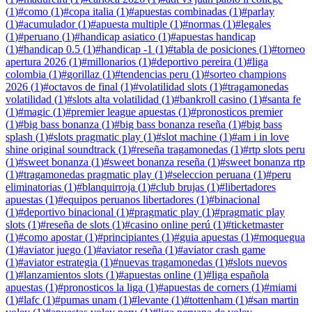
(
1
)
#
como
(
1
)
#
copa italia
(
1
)
#
apuestas combinadas
(
1
)
#
parlay
(
1
)
#
acumulador
(
1
)
#
apuesta multiple
(
1
)
#
normas
(
1
)
#
legales
(
1
)
#
peruano
(
1
)
#
handicap asiatico
(
1
)
#
apuestas handicap
(
1
)
#
handicap 0.5
(
1
)
#
handicap -1
(
1
)
#
tabla de posiciones
(
1
)
#
torneo
apertura 2026
(
1
)
#
millonarios
(
1
)
#
deportivo pereira
(
1
)
#
liga
colombia
(
1
)
#
gorillaz
(
1
)
#
tendencias peru
(
1
)
#
sorteo champions
2026
(
1
)
#
octavos de final
(
1
)
#
volatilidad slots
(
1
)
#
tragamonedas
volatilidad
(
1
)
#
slots alta volatilidad
(
1
)
#
bankroll casino
(
1
)
#
santa fe
(
1
)
#
magic
(
1
)
#
premier league apuestas
(
1
)
#
pronosticos premier
(
1
)
#
big bass bonanza
(
1
)
#
big bass bonanza reseña
(
1
)
#
big bass
splash
(
1
)
#
slots pragmatic play
(
1
)
#
slot machine
(
1
)
#
am i in love
shine original soundtrack
(
1
)
#
reseña tragamonedas
(
1
)
#
rtp slots peru
(
1
)
#
sweet bonanza
(
1
)
#
sweet bonanza reseña
(
1
)
#
sweet bonanza rtp
(
1
)
#
tragamonedas pragmatic play
(
1
)
#
seleccion peruana
(
1
)
#
peru
eliminatorias
(
1
)
#
blanquirroja
(
1
)
#
club brujas
(
1
)
#
libertadores
apuestas
(
1
)
#
equipos peruanos libertadores
(
1
)
#
binacional
(
1
)
#
deportivo binacional
(
1
)
#
pragmatic play
(
1
)
#
pragmatic play
slots
(
1
)
#
reseña de slots
(
1
)
#
casino online perú
(
1
)
#
ticketmaster
(
1
)
#
como apostar
(
1
)
#
principiantes
(
1
)
#
guia apuestas
(
1
)
#
moquegua
(
1
)
#
aviator juego
(
1
)
#
aviator reseña
(
1
)
#
aviator crash game
(
1
)
#
aviator estrategia
(
1
)
#
nuevas tragamonedas
(
1
)
#
slots nuevos
(
1
)
#
lanzamientos slots
(
1
)
#
apuestas online
(
1
)
#
liga española
apuestas
(
1
)
#
pronosticos la liga
(
1
)
#
apuestas de corners
(
1
)
#
miami
(
1
)
#
lafc
(
1
)
#
pumas unam
(
1
)
#
levante
(
1
)
#
tottenham
(
1
)
#
san martin