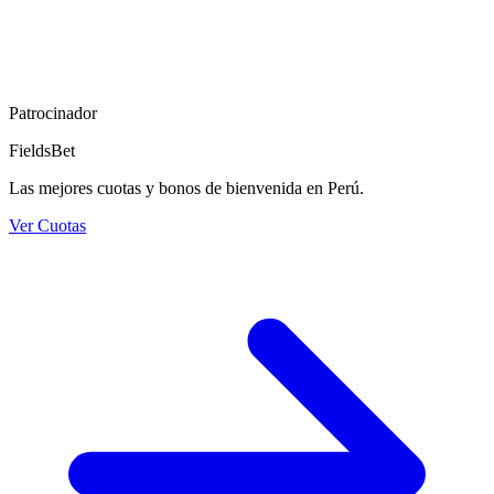
Patrocinador
FieldsBet
Las mejores cuotas y bonos de bienvenida en Perú.
Ver Cuotas