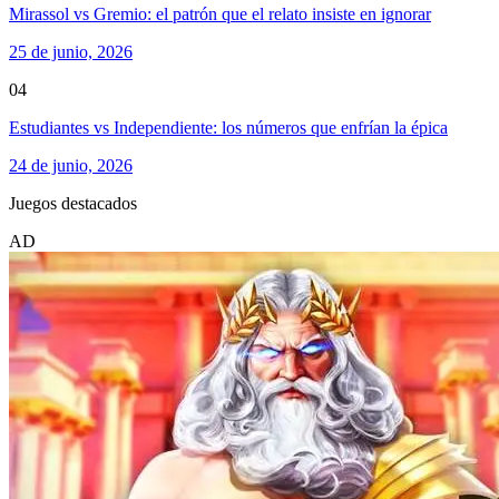
Mirassol vs Gremio: el patrón que el relato insiste en ignorar
25 de junio, 2026
04
Estudiantes vs Independiente: los números que enfrían la épica
24 de junio, 2026
Juegos destacados
AD