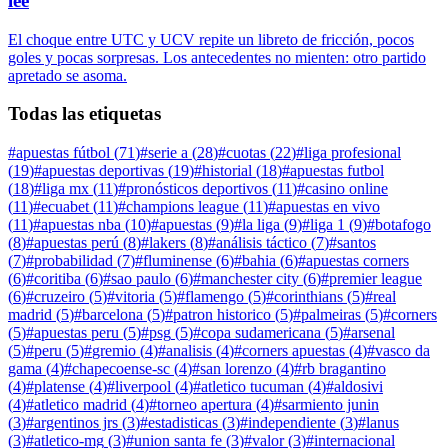
lee
El choque entre UTC y UCV repite un libreto de fricción, pocos
goles y pocas sorpresas. Los antecedentes no mienten: otro partido
apretado se asoma.
Todas las etiquetas
#
apuestas fútbol
(
71
)
#
serie a
(
28
)
#
cuotas
(
22
)
#
liga profesional
(
19
)
#
apuestas deportivas
(
19
)
#
historial
(
18
)
#
apuestas futbol
(
18
)
#
liga mx
(
11
)
#
pronósticos deportivos
(
11
)
#
casino online
(
11
)
#
ecuabet
(
11
)
#
champions league
(
11
)
#
apuestas en vivo
(
11
)
#
apuestas nba
(
10
)
#
apuestas
(
9
)
#
la liga
(
9
)
#
liga 1
(
9
)
#
botafogo
(
8
)
#
apuestas perú
(
8
)
#
lakers
(
8
)
#
análisis táctico
(
7
)
#
santos
(
7
)
#
probabilidad
(
7
)
#
fluminense
(
6
)
#
bahia
(
6
)
#
apuestas corners
(
6
)
#
coritiba
(
6
)
#
sao paulo
(
6
)
#
manchester city
(
6
)
#
premier league
(
6
)
#
cruzeiro
(
5
)
#
vitoria
(
5
)
#
flamengo
(
5
)
#
corinthians
(
5
)
#
real
madrid
(
5
)
#
barcelona
(
5
)
#
patron historico
(
5
)
#
palmeiras
(
5
)
#
corners
(
5
)
#
apuestas peru
(
5
)
#
psg
(
5
)
#
copa sudamericana
(
5
)
#
arsenal
(
5
)
#
peru
(
5
)
#
gremio
(
4
)
#
analisis
(
4
)
#
corners apuestas
(
4
)
#
vasco da
gama
(
4
)
#
chapecoense-sc
(
4
)
#
san lorenzo
(
4
)
#
rb bragantino
(
4
)
#
platense
(
4
)
#
liverpool
(
4
)
#
atletico tucuman
(
4
)
#
aldosivi
(
4
)
#
atletico madrid
(
4
)
#
torneo apertura
(
4
)
#
sarmiento junin
(
3
)
#
argentinos jrs
(
3
)
#
estadisticas
(
3
)
#
independiente
(
3
)
#
lanus
(
3
)
#
atletico-mg
(
3
)
#
union santa fe
(
3
)
#
valor
(
3
)
#
internacional