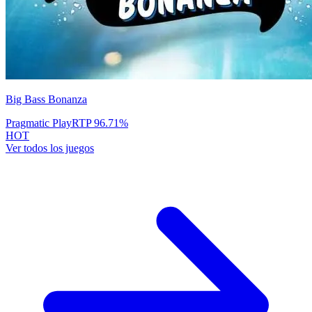
Big Bass Bonanza
Pragmatic Play
RTP
96.71
%
HOT
Ver todos los juegos