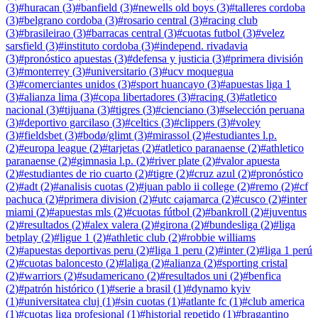
(
3
)
#
huracan
(
3
)
#
banfield
(
3
)
#
newells old boys
(
3
)
#
talleres cordoba
(
3
)
#
belgrano cordoba
(
3
)
#
rosario central
(
3
)
#
racing club
(
3
)
#
brasileirao
(
3
)
#
barracas central
(
3
)
#
cuotas futbol
(
3
)
#
velez
sarsfield
(
3
)
#
instituto cordoba
(
3
)
#
independ. rivadavia
(
3
)
#
pronóstico apuestas
(
3
)
#
defensa y justicia
(
3
)
#
primera división
(
3
)
#
monterrey
(
3
)
#
universitario
(
3
)
#
ucv moquegua
(
3
)
#
comerciantes unidos
(
3
)
#
sport huancayo
(
3
)
#
apuestas liga 1
(
3
)
#
alianza lima
(
3
)
#
copa libertadores
(
3
)
#
racing
(
3
)
#
atletico
nacional
(
3
)
#
tijuana
(
3
)
#
tigres
(
3
)
#
cienciano
(
3
)
#
selección peruana
(
3
)
#
deportivo garcilaso
(
3
)
#
celtics
(
3
)
#
clippers
(
3
)
#
voley
(
3
)
#
fieldsbet
(
3
)
#
bodø/glimt
(
3
)
#
mirassol
(
2
)
#
estudiantes l.p.
(
2
)
#
europa league
(
2
)
#
tarjetas
(
2
)
#
atletico paranaense
(
2
)
#
athletico
paranaense
(
2
)
#
gimnasia l.p.
(
2
)
#
river plate
(
2
)
#
valor apuesta
(
2
)
#
estudiantes de rio cuarto
(
2
)
#
tigre
(
2
)
#
cruz azul
(
2
)
#
pronóstico
(
2
)
#
adt
(
2
)
#
analisis cuotas
(
2
)
#
juan pablo ii college
(
2
)
#
remo
(
2
)
#
cf
pachuca
(
2
)
#
primera division
(
2
)
#
utc cajamarca
(
2
)
#
cusco
(
2
)
#
inter
miami
(
2
)
#
apuestas mls
(
2
)
#
cuotas fútbol
(
2
)
#
bankroll
(
2
)
#
juventus
(
2
)
#
resultados
(
2
)
#
alex valera
(
2
)
#
girona
(
2
)
#
bundesliga
(
2
)
#
liga
betplay
(
2
)
#
ligue 1
(
2
)
#
athletic club
(
2
)
#
robbie williams
(
2
)
#
apuestas deportivas peru
(
2
)
#
liga 1 peru
(
2
)
#
inter
(
2
)
#
liga 1 perú
(
2
)
#
cuotas baloncesto
(
2
)
#
laliga
(
2
)
#
alianza
(
2
)
#
sporting cristal
(
2
)
#
warriors
(
2
)
#
sudamericano
(
2
)
#
resultados uni
(
2
)
#
benfica
(
2
)
#
patrón histórico
(
1
)
#
serie a brasil
(
1
)
#
dynamo kyiv
(
1
)
#
universitatea cluj
(
1
)
#
sin cuotas
(
1
)
#
atlante fc
(
1
)
#
club america
(
1
)
#
cuotas liga profesional
(
1
)
#
historial repetido
(
1
)
#
bragantino