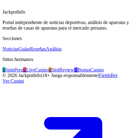
JackpotInfo
Portal independiente de noticias deportivas, análisis de apuestas y
reseñas de casas de apuestas para el mercado peruano.
Secciones
Noticias
Guías
Reseñas
Análisis
Sitios hermanos
S
SpinPeru
L
LiveCasino
S
SlotReview
B
BonusCasino
©
2026
JackpotInfo
|
18+ Juega responsablemente
|
FieldsBet
Ver Cuotas