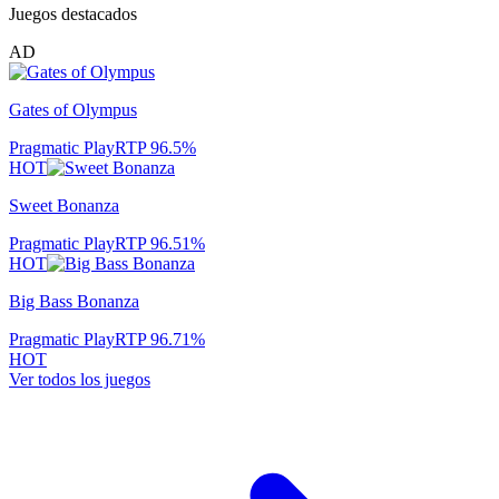
Juegos destacados
AD
Gates of Olympus
Pragmatic Play
RTP
96.5
%
HOT
Sweet Bonanza
Pragmatic Play
RTP
96.51
%
HOT
Big Bass Bonanza
Pragmatic Play
RTP
96.71
%
HOT
Ver todos los juegos