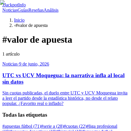
J
JackpotInfo
Noticias
Guías
Reseñas
Análisis
Inicio
›
#valor de apuesta
#
valor de apuesta
1
artículo
Noticias
·
9 de junio, 2026
UTC vs UCV Moquegua: la narrativa infla al local
sin datos
Sin cuotas publicadas, el duelo entre UTC y UCV Moquegua invita
a leer el partido desde la estadística histórica, no desde el relato
popular. ¿Favorito real o inflado?
Todas las etiquetas
#
apuestas fútbol
(
71
)
#
serie a
(
28
)
#
cuotas
(
22
)
#
liga profesional