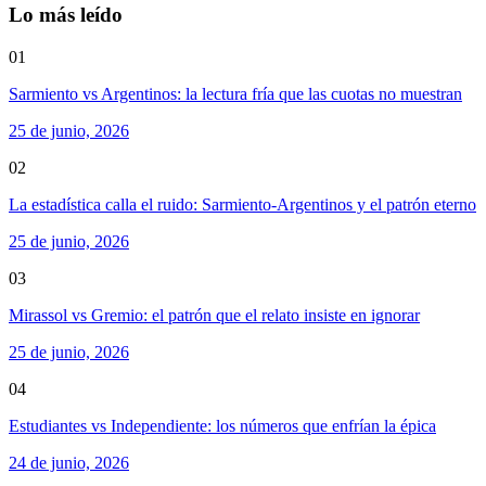
Lo más leído
01
Sarmiento vs Argentinos: la lectura fría que las cuotas no muestran
25 de junio, 2026
02
La estadística calla el ruido: Sarmiento-Argentinos y el patrón eterno
25 de junio, 2026
03
Mirassol vs Gremio: el patrón que el relato insiste en ignorar
25 de junio, 2026
04
Estudiantes vs Independiente: los números que enfrían la épica
24 de junio, 2026