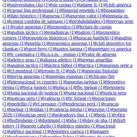
(
1
)
#
universitatea cluj
(
1
)
#
sin cuotas
(
1
)
#
atlante fc
(
1
)
#
club america
(
1
)
#
cuotas liga profesional
(
1
)
#
historial repetido
(
1
)
#
bragantino
(
1
)
#
dato historico
(
1
)
#
apuesta
(
1
)
#
apuestas valor
(
1
)
#
gimnasia m.
(
1
)
#
central cordoba de santiago
(
1
)
#
probabilidades
(
1
)
#
previas serie
a
(
1
)
#
valor apuestas
(
1
)
#
pronostico
(
1
)
#
lectura de cuotas
(
1
)
#
analisis táctico
(
1
)
#
estadísticas
(
1
)
#
patron
(
1
)
#
pronostico
corners
(
1
)
#
pronosticos historicos
(
1
)
#
huracan banfield
(
1
)
#
analisis
apuestas
(
1
)
#
puebla
(
1
)
#
pronostico apuestas
(
1
)
#
club deportivo los
chankas
(
1
)
#
sport boys
(
1
)
#
santos laguna
(
1
)
#
queretaro vs america
(
1
)
#
fc cajamarca
(
1
)
#
u.n.a.m. - pumas
(
1
)
#
valor de apuesta
(
1
)
#
atletico grau
(
1
)
#
alianza atletico
(
1
)
#
tarjetas amarillas
(
1
)
#
analisis tactico
(
1
)
#
táctica fútbol
(
1
)
#
tactica
(
1
)
#
apuestas serie a
(
1
)
#
cf montreal
(
1
)
#
toronto fc
(
1
)
#
mls
(
1
)
#
apuestas historial
(
1
)
#
previa apuestas
(
1
)
#
apuestas esquinas
(
1
)
#
chicago fire
(
1
)
#
internacional vs cruzeiro
(
1
)
#
apuestas tarjetas
(
1
)
#
deportivo
riestra
(
1
)
#
boca juniors
(
1
)
#
toluca
(
1
)
#
fbc melgar
(
1
)
#
petroperu
(
1
)
#
junta nacional de justicia
(
1
)
#
junta nacional
(
1
)
#
justicia peru
(
1
)
#
noticias peru
(
1
)
#
valencia
(
1
)
#
fc lorient
(
1
)
#
posiciones
(
1
)
#
medellin
(
1
)
#
el peruano
(
1
)
#
tendencias perú
(
1
)
#
caracas
(
1
)
#
melgar
(
1
)
#
milan
(
1
)
#
valencia girona
(
1
)
#
serums
(
1
)
#
serums
2026
(
1
)
#
noticias perú
(
1
)
#
goleadores liga 1
(
1
)
#
betis
(
1
)
#
vélez
(
1
)
#
hoffenheim
(
1
)
#
dortmund
(
1
)
#
nba
(
1
)
#
play-in nba
(
1
)
#
draft
lottery
(
1
)
#
puerto cabello
(
1
)
#
atletico mineiro
(
1
)
#
nacional
(
1
)
#
atlético nacional
(
1
)
#
deportivo cuenca
(
1
)
#
jaguares
(
1
)
#
sudamericana
(
1
)
#
sporting lisboa
(
1
)
#
juegos de casino