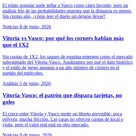
El relato popular suele inflar a Vasco como claro favorito, pero un
análisis frío de las probabilidades muestra que la distancia es menor.
Sin cuotas aún, ¿cómo leer el duelo sin dejarse llevar?
Noticias
·
8 de junio, 2026
Vitoria vs Vasco: por qué los corners hablan más
que el 1X2
Sin cuotas de 1X2, los saques de esquina emergen como el mercado
subestimado del Vitoria-Vasco. Analizamos por qué el dato histórico
y el estilo de juego apuntan a un alto número de córners en el
partido del miércoles.
Análisis
·
5 de junio, 2026
Vitoria-Vasco: el patrón que dispara tarjetas, no
goles
El cruce entre Vitoria y Vasco repite un libreto previsible: poca
pólvora, mucha fricción. Las casas no ofrecen cuotas de local o
visita, pero el valor real está en otro mercado.
Noticias
·
9 de mayo, 2026