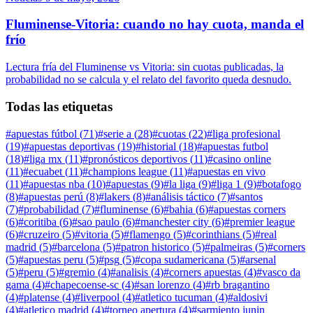
Fluminense-Vitoria: cuando no hay cuota, manda el
frío
Lectura fría del Fluminense vs Vitoria: sin cuotas publicadas, la
probabilidad no se calcula y el relato del favorito queda desnudo.
Todas las etiquetas
#
apuestas fútbol
(
71
)
#
serie a
(
28
)
#
cuotas
(
22
)
#
liga profesional
(
19
)
#
apuestas deportivas
(
19
)
#
historial
(
18
)
#
apuestas futbol
(
18
)
#
liga mx
(
11
)
#
pronósticos deportivos
(
11
)
#
casino online
(
11
)
#
ecuabet
(
11
)
#
champions league
(
11
)
#
apuestas en vivo
(
11
)
#
apuestas nba
(
10
)
#
apuestas
(
9
)
#
la liga
(
9
)
#
liga 1
(
9
)
#
botafogo
(
8
)
#
apuestas perú
(
8
)
#
lakers
(
8
)
#
análisis táctico
(
7
)
#
santos
(
7
)
#
probabilidad
(
7
)
#
fluminense
(
6
)
#
bahia
(
6
)
#
apuestas corners
(
6
)
#
coritiba
(
6
)
#
sao paulo
(
6
)
#
manchester city
(
6
)
#
premier league
(
6
)
#
cruzeiro
(
5
)
#
vitoria
(
5
)
#
flamengo
(
5
)
#
corinthians
(
5
)
#
real
madrid
(
5
)
#
barcelona
(
5
)
#
patron historico
(
5
)
#
palmeiras
(
5
)
#
corners
(
5
)
#
apuestas peru
(
5
)
#
psg
(
5
)
#
copa sudamericana
(
5
)
#
arsenal
(
5
)
#
peru
(
5
)
#
gremio
(
4
)
#
analisis
(
4
)
#
corners apuestas
(
4
)
#
vasco da
gama
(
4
)
#
chapecoense-sc
(
4
)
#
san lorenzo
(
4
)
#
rb bragantino
(
4
)
#
platense
(
4
)
#
liverpool
(
4
)
#
atletico tucuman
(
4
)
#
aldosivi
(
4
)
#
atletico madrid
(
4
)
#
torneo apertura
(
4
)
#
sarmiento junin