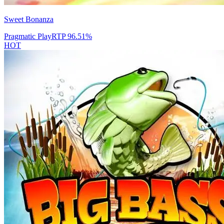
Sweet Bonanza
Pragmatic Play
RTP
96.51
%
HOT