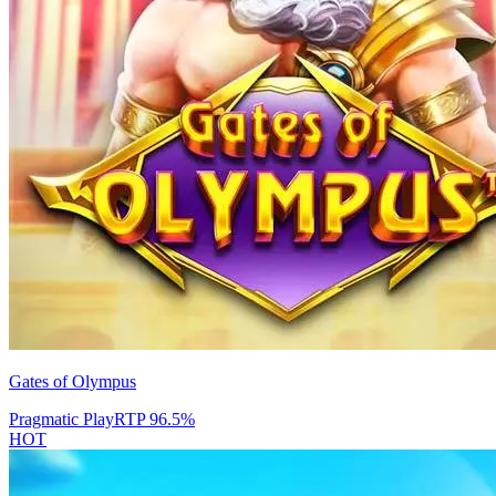
Gates of Olympus
Pragmatic Play
RTP
96.5
%
HOT