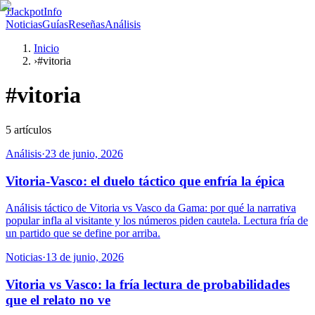
J
JackpotInfo
Noticias
Guías
Reseñas
Análisis
Inicio
›
#vitoria
#
vitoria
5
artículos
Análisis
·
23 de junio, 2026
Vitoria-Vasco: el duelo táctico que enfría la épica
Análisis táctico de Vitoria vs Vasco da Gama: por qué la narrativa
popular infla al visitante y los números piden cautela. Lectura fría de
un partido que se define por arriba.
Noticias
·
13 de junio, 2026
Vitoria vs Vasco: la fría lectura de probabilidades
que el relato no ve