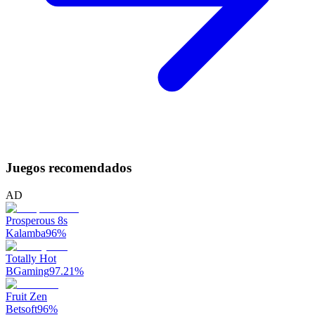
Juegos recomendados
AD
Prosperous 8s
Kalamba
96
%
Totally Hot
BGaming
97.21
%
Fruit Zen
Betsoft
96
%