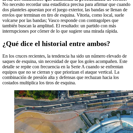
No necesito recordar una estadística precisa para afirmar que cuando
dos planteles apuestan por el juego exterior, las bandas se llenan de
envíos que terminan en tiro de esquina. Vitoria, como local, suele
volcarse por las bandas; Vasco responde con contragolpes que
también buscan la amplitud. El resultado: un partido con más
interrupciones por córner de lo que sugiere una mirada rápida.
¿Qué dice el historial entre ambos?
En los cruces recientes, la tendencia ha sido un número elevado de
saques de esquina, sin necesidad de que los goles acompañen. Este
detalle se repite con frecuencia en la Serie A cuando se enfrentan
equipos que no se cierran y que priorizan el ataque vertical. La
combinación de presión alta y defensas que rechazan hacia los
costados multiplica los tiros de esquina.