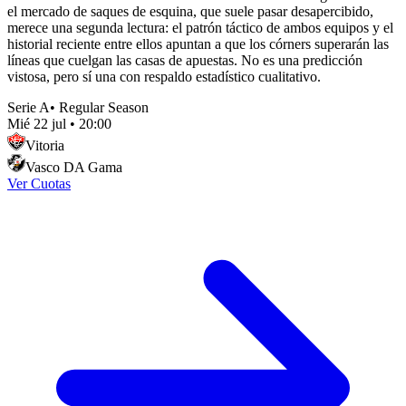
el mercado de saques de esquina, que suele pasar desapercibido,
merece una segunda lectura: el patrón táctico de ambos equipos y el
historial reciente entre ellos apuntan a que los córners superarán las
líneas que cuelgan las casas de apuestas. No es una predicción
vistosa, pero sí una con respaldo estadístico cualitativo.
Serie A
•
Regular Season
Mié 22 jul
•
20:00
Vitoria
Vasco DA Gama
Ver Cuotas