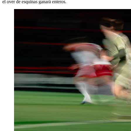
el over de esquinas ganará enteros.