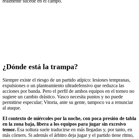
realmente sucede en el campo.
¿Dónde está la trampa?
Siempre existe el riesgo de un partido atípico: lesiones tempranas,
expulsiones o un planteamiento ultradefensivo que reduzca las
acciones por banda. Pero el perfil de ambos equipos en el torneo no
sugiere un cambio drástico. Vasco necesita puntos y no puede
permitirse especular; Vitoria, ante su gente, tampoco va a renunciar
al ataque.
El contexto de miércoles por la noche, con poca presión de tabla
en la zona baja, libera a los equipos para jugar sin excesivo
temor.
Esa soltura suele traducirse en más llegadas y, por tanto, en
más córners. Si además el árbitro deja jugar y el partido tiene ritmo,