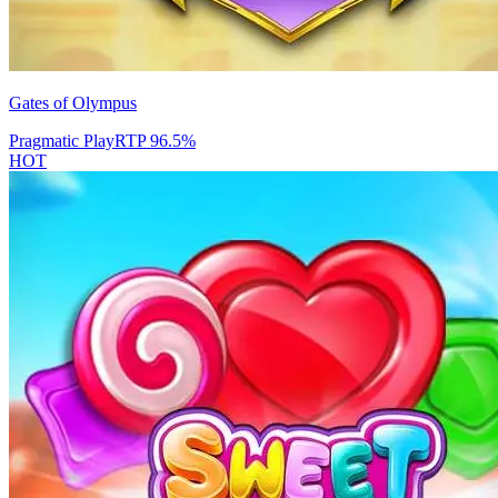
Gates of Olympus
Pragmatic Play
RTP
96.5
%
HOT