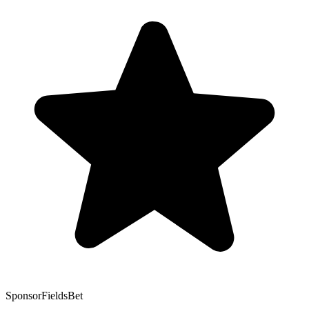
Sponsor
FieldsBet