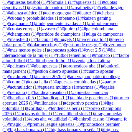
(
1
)
#
apuestas beisbol
(
1
)
#
fórmula 1
(
1
)
#
apuestas f1
(
1
)
#
cuotas
deportivas
(
1
)
#
gestión de bankroll
(
1
)
#
real betis
(
1
)
#
celta de vigo
(
1
)
#
alianza atlético
(
1
)
#
cd moquegua
(
1
)
#
juarez
(
1
)
#
chelsea
(
1
)
#
cuotas y probabilidades
(
1
)
#
betano
(
1
)
#
kaizen gaming
(
1
)
#
cajamarca
(
1
)
#
independiente rivadavia
(
1
)
#
fútbol europeo
(
1
)
#
cuotas europa
(
1
)
#
vasco
(
1
)
#
junior
(
1
)
#
liga colombiana
(
1
)
#
champions
(
1
)
#
partidos de champions
(
1
)
#
liga de campeones
(
1
)
#
mansfield
(
1
)
#
fa cup
(
1
)
#
nuggets
(
1
)
#
tercer cuarto
(
1
)
#
precio
dolar peru
(
1
)
#
dolar peru hoy
(
1
)
#
gestion de riesgo
(
1
)
#
over under
(
1
)
#
mas menos goles
(
1
)
#
apuestas goles
(
1
)
#
over 2.5
(
1
)
#
dia
internacional de la mujer
(
1
)
#
futbol femenino
(
1
)
#
monaco
(
1
)
#
factor
altura futbol
(
1
)
#
altitud peru futbol
(
1
)
#
ventaja local altura
(
1
)
#
pelicans
(
1
)
#
nba apuestas
(
1
)
#
pronosticos nba
(
1
)
#
bankroll
management
(
1
)
#
gestion dinero apuestas
(
1
)
#
cuanto apostar
(
1
)
#
madureira
(
1
)
#
carioca 2026
(
1
)
#
adt vs juan pablo ii college
(
1
)
#
como
(
1
)
#
copa italia
(
1
)
#
apuestas combinadas
(
1
)
#
parlay
(
1
)
#
acumulador
(
1
)
#
apuesta multiple
(
1
)
#
normas
(
1
)
#
legales
(
1
)
#
peruano
(
1
)
#
handicap asiatico
(
1
)
#
apuestas handicap
(
1
)
#
handicap 0.5
(
1
)
#
handicap -1
(
1
)
#
tabla de posiciones
(
1
)
#
torneo
apertura 2026
(
1
)
#
millonarios
(
1
)
#
deportivo pereira
(
1
)
#
liga
colombia
(
1
)
#
gorillaz
(
1
)
#
tendencias peru
(
1
)
#
sorteo champions
2026
(
1
)
#
octavos de final
(
1
)
#
volatilidad slots
(
1
)
#
tragamonedas
volatilidad
(
1
)
#
slots alta volatilidad
(
1
)
#
bankroll casino
(
1
)
#
santa fe
(
1
)
#
magic
(
1
)
#
premier league apuestas
(
1
)
#
pronosticos premier
(
1
)
#
big bass bonanza
(
1
)
#
big bass bonanza reseña
(
1
)
#
big bass