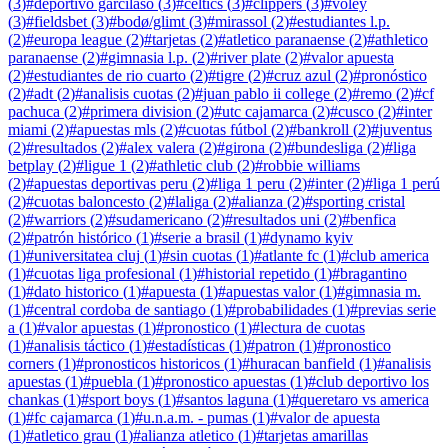
(
3
)
#
deportivo garcilaso
(
3
)
#
celtics
(
3
)
#
clippers
(
3
)
#
voley
(
3
)
#
fieldsbet
(
3
)
#
bodø/glimt
(
3
)
#
mirassol
(
2
)
#
estudiantes l.p.
(
2
)
#
europa league
(
2
)
#
tarjetas
(
2
)
#
atletico paranaense
(
2
)
#
athletico
paranaense
(
2
)
#
gimnasia l.p.
(
2
)
#
river plate
(
2
)
#
valor apuesta
(
2
)
#
estudiantes de rio cuarto
(
2
)
#
tigre
(
2
)
#
cruz azul
(
2
)
#
pronóstico
(
2
)
#
adt
(
2
)
#
analisis cuotas
(
2
)
#
juan pablo ii college
(
2
)
#
remo
(
2
)
#
cf
pachuca
(
2
)
#
primera division
(
2
)
#
utc cajamarca
(
2
)
#
cusco
(
2
)
#
inter
miami
(
2
)
#
apuestas mls
(
2
)
#
cuotas fútbol
(
2
)
#
bankroll
(
2
)
#
juventus
(
2
)
#
resultados
(
2
)
#
alex valera
(
2
)
#
girona
(
2
)
#
bundesliga
(
2
)
#
liga
betplay
(
2
)
#
ligue 1
(
2
)
#
athletic club
(
2
)
#
robbie williams
(
2
)
#
apuestas deportivas peru
(
2
)
#
liga 1 peru
(
2
)
#
inter
(
2
)
#
liga 1 perú
(
2
)
#
cuotas baloncesto
(
2
)
#
laliga
(
2
)
#
alianza
(
2
)
#
sporting cristal
(
2
)
#
warriors
(
2
)
#
sudamericano
(
2
)
#
resultados uni
(
2
)
#
benfica
(
2
)
#
patrón histórico
(
1
)
#
serie a brasil
(
1
)
#
dynamo kyiv
(
1
)
#
universitatea cluj
(
1
)
#
sin cuotas
(
1
)
#
atlante fc
(
1
)
#
club america
(
1
)
#
cuotas liga profesional
(
1
)
#
historial repetido
(
1
)
#
bragantino
(
1
)
#
dato historico
(
1
)
#
apuesta
(
1
)
#
apuestas valor
(
1
)
#
gimnasia m.
(
1
)
#
central cordoba de santiago
(
1
)
#
probabilidades
(
1
)
#
previas serie
a
(
1
)
#
valor apuestas
(
1
)
#
pronostico
(
1
)
#
lectura de cuotas
(
1
)
#
analisis táctico
(
1
)
#
estadísticas
(
1
)
#
patron
(
1
)
#
pronostico
corners
(
1
)
#
pronosticos historicos
(
1
)
#
huracan banfield
(
1
)
#
analisis
apuestas
(
1
)
#
puebla
(
1
)
#
pronostico apuestas
(
1
)
#
club deportivo los
chankas
(
1
)
#
sport boys
(
1
)
#
santos laguna
(
1
)
#
queretaro vs america
(
1
)
#
fc cajamarca
(
1
)
#
u.n.a.m. - pumas
(
1
)
#
valor de apuesta
(
1
)
#
atletico grau
(
1
)
#
alianza atletico
(
1
)
#
tarjetas amarillas