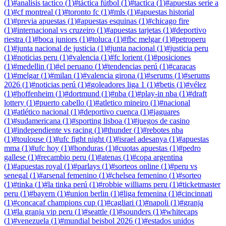
(
1
)
#
analisis tactico
(
1
)
#
táctica fútbol
(
1
)
#
tactica
(
1
)
#
apuestas serie a
(
1
)
#
cf montreal
(
1
)
#
toronto fc
(
1
)
#
mls
(
1
)
#
apuestas historial
(
1
)
#
previa apuestas
(
1
)
#
apuestas esquinas
(
1
)
#
chicago fire
(
1
)
#
internacional vs cruzeiro
(
1
)
#
apuestas tarjetas
(
1
)
#
deportivo
riestra
(
1
)
#
boca juniors
(
1
)
#
toluca
(
1
)
#
fbc melgar
(
1
)
#
petroperu
(
1
)
#
junta nacional de justicia
(
1
)
#
junta nacional
(
1
)
#
justicia peru
(
1
)
#
noticias peru
(
1
)
#
valencia
(
1
)
#
fc lorient
(
1
)
#
posiciones
(
1
)
#
medellin
(
1
)
#
el peruano
(
1
)
#
tendencias perú
(
1
)
#
caracas
(
1
)
#
melgar
(
1
)
#
milan
(
1
)
#
valencia girona
(
1
)
#
serums
(
1
)
#
serums
2026
(
1
)
#
noticias perú
(
1
)
#
goleadores liga 1
(
1
)
#
betis
(
1
)
#
vélez
(
1
)
#
hoffenheim
(
1
)
#
dortmund
(
1
)
#
nba
(
1
)
#
play-in nba
(
1
)
#
draft
lottery
(
1
)
#
puerto cabello
(
1
)
#
atletico mineiro
(
1
)
#
nacional
(
1
)
#
atlético nacional
(
1
)
#
deportivo cuenca
(
1
)
#
jaguares
(
1
)
#
sudamericana
(
1
)
#
sporting lisboa
(
1
)
#
juegos de casino
(
1
)
#
independiente vs racing
(
1
)
#
thunder
(
1
)
#
rebotes nba
(
1
)
#
toulouse
(
1
)
#
ufc fight night
(
1
)
#
israel adesanya
(
1
)
#
apuestas
mma
(
1
)
#
ufc hoy
(
1
)
#
honduras
(
1
)
#
cuotas apuestas
(
1
)
#
pedro
gallese
(
1
)
#
recambio peru
(
1
)
#
atenas
(
1
)
#
copa argentina
(
1
)
#
apuestas royal
(
1
)
#
parlays
(
1
)
#
sorteos online
(
1
)
#
peru vs
senegal
(
1
)
#
arsenal femenino
(
1
)
#
chelsea femenino
(
1
)
#
sorteo
(
1
)
#
tinka
(
1
)
#
la tinka perú
(
1
)
#
robbie williams peru
(
1
)
#
ticketmaster
peru
(
1
)
#
bayern
(
1
)
#
union berlin
(
1
)
#
liga femenina
(
1
)
#
cincinnati
(
1
)
#
concacaf champions cup
(
1
)
#
cagliari
(
1
)
#
napoli
(
1
)
#
granja
(
1
)
#
la granja vip peru
(
1
)
#
seattle
(
1
)
#
sounders
(
1
)
#
whitecaps
(
1
)
#
venezuela
(
1
)
#
mundial beisbol 2026
(
1
)
#
estados unidos