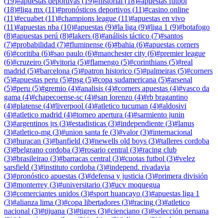
(
19
)
#
apuestas deportivas
(
19
)
#
historial
(
18
)
#
apuestas futbol
(
18
)
#
liga mx
(
11
)
#
pronósticos deportivos
(
11
)
#
casino online
(
11
)
#
ecuabet
(
11
)
#
champions league
(
11
)
#
apuestas en vivo
(
11
)
#
apuestas nba
(
10
)
#
apuestas
(
9
)
#
la liga
(
9
)
#
liga 1
(
9
)
#
botafogo
(
8
)
#
apuestas perú
(
8
)
#
lakers
(
8
)
#
análisis táctico
(
7
)
#
santos
(
7
)
#
probabilidad
(
7
)
#
fluminense
(
6
)
#
bahia
(
6
)
#
apuestas corners
(
6
)
#
coritiba
(
6
)
#
sao paulo
(
6
)
#
manchester city
(
6
)
#
premier league
(
6
)
#
cruzeiro
(
5
)
#
vitoria
(
5
)
#
flamengo
(
5
)
#
corinthians
(
5
)
#
real
madrid
(
5
)
#
barcelona
(
5
)
#
patron historico
(
5
)
#
palmeiras
(
5
)
#
corners
(
5
)
#
apuestas peru
(
5
)
#
psg
(
5
)
#
copa sudamericana
(
5
)
#
arsenal
(
5
)
#
peru
(
5
)
#
gremio
(
4
)
#
analisis
(
4
)
#
corners apuestas
(
4
)
#
vasco da
gama
(
4
)
#
chapecoense-sc
(
4
)
#
san lorenzo
(
4
)
#
rb bragantino
(
4
)
#
platense
(
4
)
#
liverpool
(
4
)
#
atletico tucuman
(
4
)
#
aldosivi
(
4
)
#
atletico madrid
(
4
)
#
torneo apertura
(
4
)
#
sarmiento junin
(
3
)
#
argentinos jrs
(
3
)
#
estadisticas
(
3
)
#
independiente
(
3
)
#
lanus
(
3
)
#
atletico-mg
(
3
)
#
union santa fe
(
3
)
#
valor
(
3
)
#
internacional
(
3
)
#
huracan
(
3
)
#
banfield
(
3
)
#
newells old boys
(
3
)
#
talleres cordoba
(
3
)
#
belgrano cordoba
(
3
)
#
rosario central
(
3
)
#
racing club
(
3
)
#
brasileirao
(
3
)
#
barracas central
(
3
)
#
cuotas futbol
(
3
)
#
velez
sarsfield
(
3
)
#
instituto cordoba
(
3
)
#
independ. rivadavia
(
3
)
#
pronóstico apuestas
(
3
)
#
defensa y justicia
(
3
)
#
primera división
(
3
)
#
monterrey
(
3
)
#
universitario
(
3
)
#
ucv moquegua
(
3
)
#
comerciantes unidos
(
3
)
#
sport huancayo
(
3
)
#
apuestas liga 1
(
3
)
#
alianza lima
(
3
)
#
copa libertadores
(
3
)
#
racing
(
3
)
#
atletico
nacional
(
3
)
#
tijuana
(
3
)
#
tigres
(
3
)
#
cienciano
(
3
)
#
selección peruana