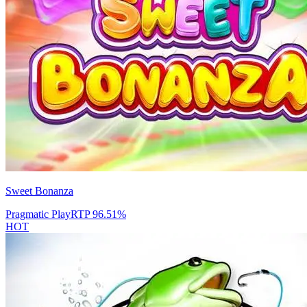
Sweet Bonanza
Pragmatic Play
RTP
96.51
%
HOT