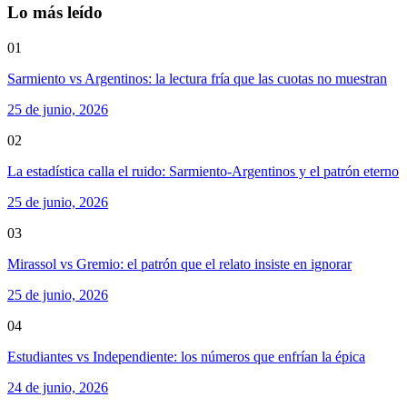
Lo más leído
01
Sarmiento vs Argentinos: la lectura fría que las cuotas no muestran
25 de junio, 2026
02
La estadística calla el ruido: Sarmiento-Argentinos y el patrón eterno
25 de junio, 2026
03
Mirassol vs Gremio: el patrón que el relato insiste en ignorar
25 de junio, 2026
04
Estudiantes vs Independiente: los números que enfrían la épica
24 de junio, 2026