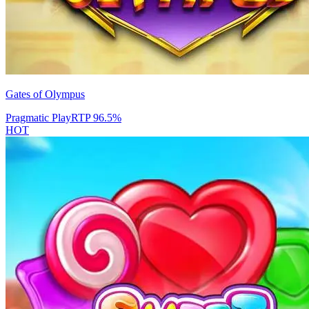
Gates of Olympus
Pragmatic Play
RTP
96.5
%
HOT