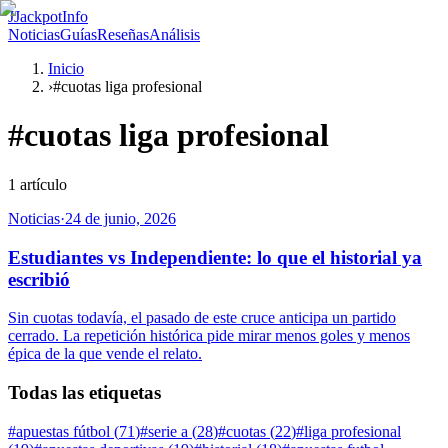
J
JackpotInfo
Noticias
Guías
Reseñas
Análisis
Inicio
›
#cuotas liga profesional
#
cuotas liga profesional
1
artículo
Noticias
·
24 de junio, 2026
Estudiantes vs Independiente: lo que el historial ya
escribió
Sin cuotas todavía, el pasado de este cruce anticipa un partido
cerrado. La repetición histórica pide mirar menos goles y menos
épica de la que vende el relato.
Todas las etiquetas
#
apuestas fútbol
(
71
)
#
serie a
(
28
)
#
cuotas
(
22
)
#
liga profesional