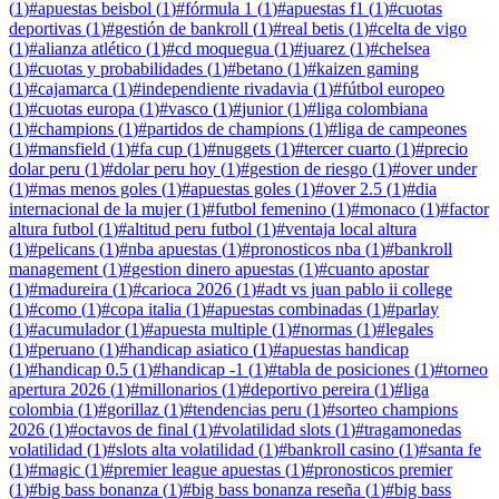
(
1
)
#
apuestas beisbol
(
1
)
#
fórmula 1
(
1
)
#
apuestas f1
(
1
)
#
cuotas
deportivas
(
1
)
#
gestión de bankroll
(
1
)
#
real betis
(
1
)
#
celta de vigo
(
1
)
#
alianza atlético
(
1
)
#
cd moquegua
(
1
)
#
juarez
(
1
)
#
chelsea
(
1
)
#
cuotas y probabilidades
(
1
)
#
betano
(
1
)
#
kaizen gaming
(
1
)
#
cajamarca
(
1
)
#
independiente rivadavia
(
1
)
#
fútbol europeo
(
1
)
#
cuotas europa
(
1
)
#
vasco
(
1
)
#
junior
(
1
)
#
liga colombiana
(
1
)
#
champions
(
1
)
#
partidos de champions
(
1
)
#
liga de campeones
(
1
)
#
mansfield
(
1
)
#
fa cup
(
1
)
#
nuggets
(
1
)
#
tercer cuarto
(
1
)
#
precio
dolar peru
(
1
)
#
dolar peru hoy
(
1
)
#
gestion de riesgo
(
1
)
#
over under
(
1
)
#
mas menos goles
(
1
)
#
apuestas goles
(
1
)
#
over 2.5
(
1
)
#
dia
internacional de la mujer
(
1
)
#
futbol femenino
(
1
)
#
monaco
(
1
)
#
factor
altura futbol
(
1
)
#
altitud peru futbol
(
1
)
#
ventaja local altura
(
1
)
#
pelicans
(
1
)
#
nba apuestas
(
1
)
#
pronosticos nba
(
1
)
#
bankroll
management
(
1
)
#
gestion dinero apuestas
(
1
)
#
cuanto apostar
(
1
)
#
madureira
(
1
)
#
carioca 2026
(
1
)
#
adt vs juan pablo ii college
(
1
)
#
como
(
1
)
#
copa italia
(
1
)
#
apuestas combinadas
(
1
)
#
parlay
(
1
)
#
acumulador
(
1
)
#
apuesta multiple
(
1
)
#
normas
(
1
)
#
legales
(
1
)
#
peruano
(
1
)
#
handicap asiatico
(
1
)
#
apuestas handicap
(
1
)
#
handicap 0.5
(
1
)
#
handicap -1
(
1
)
#
tabla de posiciones
(
1
)
#
torneo
apertura 2026
(
1
)
#
millonarios
(
1
)
#
deportivo pereira
(
1
)
#
liga
colombia
(
1
)
#
gorillaz
(
1
)
#
tendencias peru
(
1
)
#
sorteo champions
2026
(
1
)
#
octavos de final
(
1
)
#
volatilidad slots
(
1
)
#
tragamonedas
volatilidad
(
1
)
#
slots alta volatilidad
(
1
)
#
bankroll casino
(
1
)
#
santa fe
(
1
)
#
magic
(
1
)
#
premier league apuestas
(
1
)
#
pronosticos premier
(
1
)
#
big bass bonanza
(
1
)
#
big bass bonanza reseña
(
1
)
#
big bass