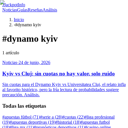
J
JackpotInfo
Noticias
Guías
Reseñas
Análisis
Inicio
›
#dynamo kyiv
#
dynamo kyiv
1
artículo
Noticias
·
24 de junio, 2026
Kyiv vs Cluj: sin cuotas no hay valor, solo ruido
Sin cuotas para el Dynamo Kyiv vs Universitatea Cluj, el relato infla
al favorito histórico, pero la fría lectura de probabilidades sugiere
precaución. Análisis.
Todas las etiquetas
#
apuestas fútbol
(
71
)
#
serie a
(
28
)
#
cuotas
(
22
)
#
liga profesional
(
19
)
#
apuestas deportivas
(
19
)
#
historial
(
18
)
#
apuestas futbol
(
18
)
#
liga mx
(
11
)
#
pronósticos deportivos
(
11
)
#
casino online