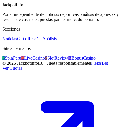
JackpotInfo
Portal independiente de noticias deportivas, análisis de apuestas y
reseñas de casas de apuestas para el mercado peruano.
Secciones
Noticias
Guías
Reseñas
Análisis
Sitios hermanos
S
SpinPeru
L
LiveCasino
S
SlotReview
B
BonusCasino
©
2026
JackpotInfo
|
18+ Juega responsablemente
|
FieldsBet
Ver Cuotas