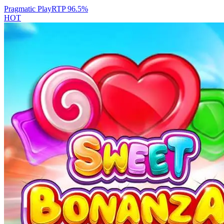
Pragmatic Play
RTP
96.5
%
HOT