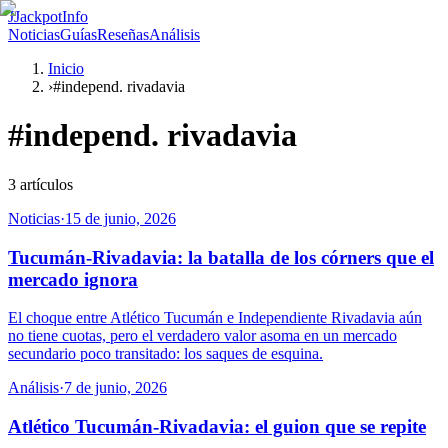
J
JackpotInfo
Noticias
Guías
Reseñas
Análisis
Inicio
›
#independ. rivadavia
#
independ. rivadavia
3
artículos
Noticias
·
15 de junio, 2026
Tucumán-Rivadavia: la batalla de los córners que el
mercado ignora
El choque entre Atlético Tucumán e Independiente Rivadavia aún
no tiene cuotas, pero el verdadero valor asoma en un mercado
secundario poco transitado: los saques de esquina.
Análisis
·
7 de junio, 2026
Atlético Tucumán-Rivadavia: el guion que se repite