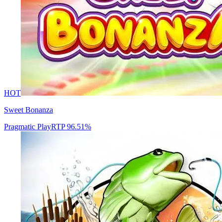
HOT
Sweet Bonanza
Pragmatic Play
RTP
96.51
%