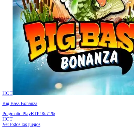
HOT
Big Bass Bonanza
Pragmatic Play
RTP
96.71
%
HOT
Ver todos los juegos