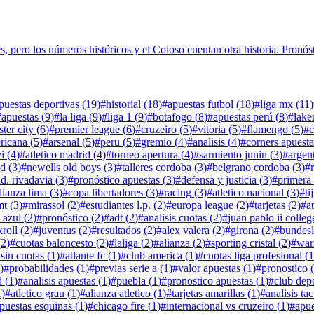
es, pero los números históricos y el Coloso cuentan otra historia. Pronós
puestas deportivas
(
19
)
#
historial
(
18
)
#
apuestas futbol
(
18
)
#
liga mx
(
11
)
#
apuestas
(
9
)
#
la liga
(
9
)
#
liga 1
(
9
)
#
botafogo
(
8
)
#
apuestas perú
(
8
)
#
lake
ter city
(
6
)
#
premier league
(
6
)
#
cruzeiro
(
5
)
#
vitoria
(
5
)
#
flamengo
(
5
)
#
c
ricana
(
5
)
#
arsenal
(
5
)
#
peru
(
5
)
#
gremio
(
4
)
#
analisis
(
4
)
#
corners apuesta
i
(
4
)
#
atletico madrid
(
4
)
#
torneo apertura
(
4
)
#
sarmiento junin
(
3
)
#
argent
ld
(
3
)
#
newells old boys
(
3
)
#
talleres cordoba
(
3
)
#
belgrano cordoba
(
3
)
#
d. rivadavia
(
3
)
#
pronóstico apuestas
(
3
)
#
defensa y justicia
(
3
)
#
primera 
lianza lima
(
3
)
#
copa libertadores
(
3
)
#
racing
(
3
)
#
atletico nacional
(
3
)
#
ti
mt
(
3
)
#
mirassol
(
2
)
#
estudiantes l.p.
(
2
)
#
europa league
(
2
)
#
tarjetas
(
2
)
#
a
 azul
(
2
)
#
pronóstico
(
2
)
#
adt
(
2
)
#
analisis cuotas
(
2
)
#
juan pablo ii colleg
roll
(
2
)
#
juventus
(
2
)
#
resultados
(
2
)
#
alex valera
(
2
)
#
girona
(
2
)
#
bundesl
(
2
)
#
cuotas baloncesto
(
2
)
#
laliga
(
2
)
#
alianza
(
2
)
#
sporting cristal
(
2
)
#
war
#
sin cuotas
(
1
)
#
atlante fc
(
1
)
#
club america
(
1
)
#
cuotas liga profesional
(
1
)
#
probabilidades
(
1
)
#
previas serie a
(
1
)
#
valor apuestas
(
1
)
#
pronostico
(
d
(
1
)
#
analisis apuestas
(
1
)
#
puebla
(
1
)
#
pronostico apuestas
(
1
)
#
club dep
1
)
#
atletico grau
(
1
)
#
alianza atletico
(
1
)
#
tarjetas amarillas
(
1
)
#
analisis tac
puestas esquinas
(
1
)
#
chicago fire
(
1
)
#
internacional vs cruzeiro
(
1
)
#
apue