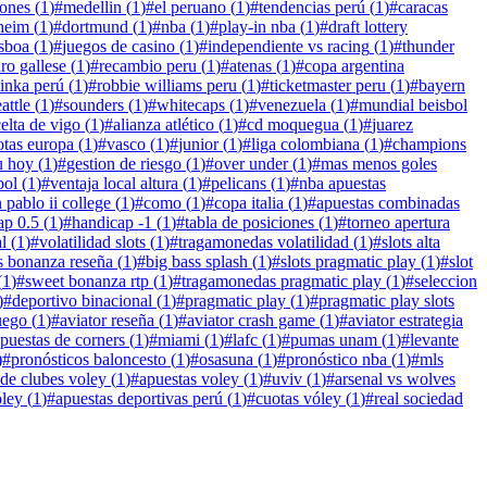
iones
(
1
)
#
medellin
(
1
)
#
el peruano
(
1
)
#
tendencias perú
(
1
)
#
caracas
heim
(
1
)
#
dortmund
(
1
)
#
nba
(
1
)
#
play-in nba
(
1
)
#
draft lottery
isboa
(
1
)
#
juegos de casino
(
1
)
#
independiente vs racing
(
1
)
#
thunder
ro gallese
(
1
)
#
recambio peru
(
1
)
#
atenas
(
1
)
#
copa argentina
tinka perú
(
1
)
#
robbie williams peru
(
1
)
#
ticketmaster peru
(
1
)
#
bayern
eattle
(
1
)
#
sounders
(
1
)
#
whitecaps
(
1
)
#
venezuela
(
1
)
#
mundial beisbol
celta de vigo
(
1
)
#
alianza atlético
(
1
)
#
cd moquegua
(
1
)
#
juarez
otas europa
(
1
)
#
vasco
(
1
)
#
junior
(
1
)
#
liga colombiana
(
1
)
#
champions
u hoy
(
1
)
#
gestion de riesgo
(
1
)
#
over under
(
1
)
#
mas menos goles
bol
(
1
)
#
ventaja local altura
(
1
)
#
pelicans
(
1
)
#
nba apuestas
 pablo ii college
(
1
)
#
como
(
1
)
#
copa italia
(
1
)
#
apuestas combinadas
ap 0.5
(
1
)
#
handicap -1
(
1
)
#
tabla de posiciones
(
1
)
#
torneo apertura
l
(
1
)
#
volatilidad slots
(
1
)
#
tragamonedas volatilidad
(
1
)
#
slots alta
s bonanza reseña
(
1
)
#
big bass splash
(
1
)
#
slots pragmatic play
(
1
)
#
slot
(
1
)
#
sweet bonanza rtp
(
1
)
#
tragamonedas pragmatic play
(
1
)
#
seleccion
)
#
deportivo binacional
(
1
)
#
pragmatic play
(
1
)
#
pragmatic play slots
uego
(
1
)
#
aviator reseña
(
1
)
#
aviator crash game
(
1
)
#
aviator estrategia
puestas de corners
(
1
)
#
miami
(
1
)
#
lafc
(
1
)
#
pumas unam
(
1
)
#
levante
)
#
pronósticos baloncesto
(
1
)
#
osasuna
(
1
)
#
pronóstico nba
(
1
)
#
mls
de clubes voley
(
1
)
#
apuestas voley
(
1
)
#
uviv
(
1
)
#
arsenal vs wolves
óley
(
1
)
#
apuestas deportivas perú
(
1
)
#
cuotas vóley
(
1
)
#
real sociedad