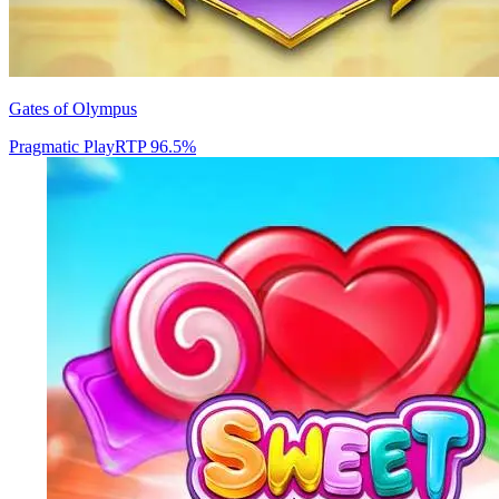
Gates of Olympus
Pragmatic Play
RTP
96.5
%