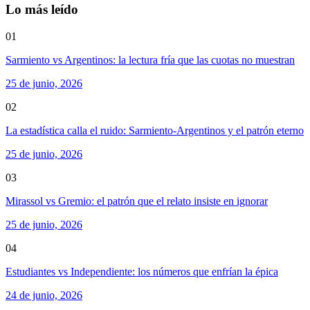
Lo más leído
01
Sarmiento vs Argentinos: la lectura fría que las cuotas no muestran
25 de junio, 2026
02
La estadística calla el ruido: Sarmiento-Argentinos y el patrón eterno
25 de junio, 2026
03
Mirassol vs Gremio: el patrón que el relato insiste en ignorar
25 de junio, 2026
04
Estudiantes vs Independiente: los números que enfrían la épica
24 de junio, 2026