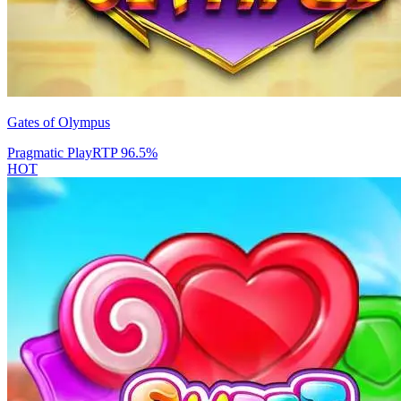
Gates of Olympus
Pragmatic Play
RTP
96.5
%
HOT