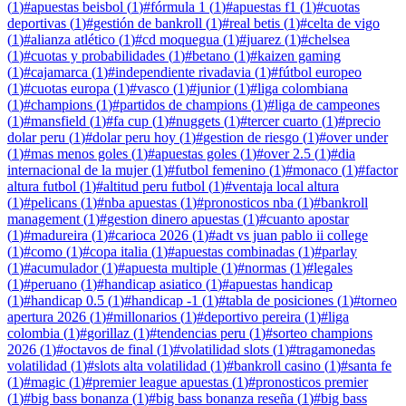
(
1
)
#
apuestas beisbol
(
1
)
#
fórmula 1
(
1
)
#
apuestas f1
(
1
)
#
cuotas
deportivas
(
1
)
#
gestión de bankroll
(
1
)
#
real betis
(
1
)
#
celta de vigo
(
1
)
#
alianza atlético
(
1
)
#
cd moquegua
(
1
)
#
juarez
(
1
)
#
chelsea
(
1
)
#
cuotas y probabilidades
(
1
)
#
betano
(
1
)
#
kaizen gaming
(
1
)
#
cajamarca
(
1
)
#
independiente rivadavia
(
1
)
#
fútbol europeo
(
1
)
#
cuotas europa
(
1
)
#
vasco
(
1
)
#
junior
(
1
)
#
liga colombiana
(
1
)
#
champions
(
1
)
#
partidos de champions
(
1
)
#
liga de campeones
(
1
)
#
mansfield
(
1
)
#
fa cup
(
1
)
#
nuggets
(
1
)
#
tercer cuarto
(
1
)
#
precio
dolar peru
(
1
)
#
dolar peru hoy
(
1
)
#
gestion de riesgo
(
1
)
#
over under
(
1
)
#
mas menos goles
(
1
)
#
apuestas goles
(
1
)
#
over 2.5
(
1
)
#
dia
internacional de la mujer
(
1
)
#
futbol femenino
(
1
)
#
monaco
(
1
)
#
factor
altura futbol
(
1
)
#
altitud peru futbol
(
1
)
#
ventaja local altura
(
1
)
#
pelicans
(
1
)
#
nba apuestas
(
1
)
#
pronosticos nba
(
1
)
#
bankroll
management
(
1
)
#
gestion dinero apuestas
(
1
)
#
cuanto apostar
(
1
)
#
madureira
(
1
)
#
carioca 2026
(
1
)
#
adt vs juan pablo ii college
(
1
)
#
como
(
1
)
#
copa italia
(
1
)
#
apuestas combinadas
(
1
)
#
parlay
(
1
)
#
acumulador
(
1
)
#
apuesta multiple
(
1
)
#
normas
(
1
)
#
legales
(
1
)
#
peruano
(
1
)
#
handicap asiatico
(
1
)
#
apuestas handicap
(
1
)
#
handicap 0.5
(
1
)
#
handicap -1
(
1
)
#
tabla de posiciones
(
1
)
#
torneo
apertura 2026
(
1
)
#
millonarios
(
1
)
#
deportivo pereira
(
1
)
#
liga
colombia
(
1
)
#
gorillaz
(
1
)
#
tendencias peru
(
1
)
#
sorteo champions
2026
(
1
)
#
octavos de final
(
1
)
#
volatilidad slots
(
1
)
#
tragamonedas
volatilidad
(
1
)
#
slots alta volatilidad
(
1
)
#
bankroll casino
(
1
)
#
santa fe
(
1
)
#
magic
(
1
)
#
premier league apuestas
(
1
)
#
pronosticos premier
(
1
)
#
big bass bonanza
(
1
)
#
big bass bonanza reseña
(
1
)
#
big bass