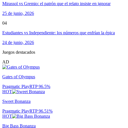
Mirassol vs Gremio: el patrón que el relato insiste en ignorar
25 de junio, 2026
04
Estudiantes vs Independiente: los números que enfrían la épica
24 de junio, 2026
Juegos destacados
AD
Gates of Olympus
Pragmatic Play
RTP
96.5
%
HOT
Sweet Bonanza
Pragmatic Play
RTP
96.51
%
HOT
Big Bass Bonanza