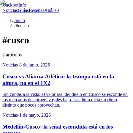
J
JackpotInfo
Noticias
Guías
Reseñas
Análisis
Inicio
›
#cusco
#
cusco
2
artículos
Noticias
·
8 de junio, 2026
Cusco vs Alianza Atlético: la trampa está en la
altura, no en el 1X2
Sin cuotas a la vista, el valor real del duelo en Cusco se esconde en
los mercados de corners y goles bajo. La altura dicta un ritmo
distinto que pocos aprovechan.
Noticias
·
1 de mayo, 2026
Medellín-Cusco: la señal escondida está en los