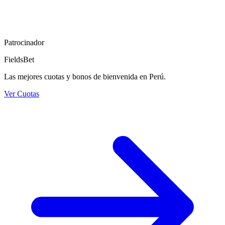
Patrocinador
FieldsBet
Las mejores cuotas y bonos de bienvenida en Perú.
Ver Cuotas