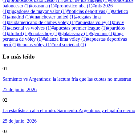
(
1
)
#
pronosticos baloncesto
(
1
)
#
derbi de los angeles
(
1
)
#
pronósticos
baloncesto
(
1
)
#
osasuna
(
1
)
#
pronóstico nba
(
1
)
#
mls 2026
(
1
)
#
jugadores de mayor valor
(
1
)
#
noticias deportivas
(
1
)
#
atletico
(
1
)
#
madrid
(
1
)
#
manchester united
(
1
)
#
regatas lima
(
1
)
#
sudamericano de clubes voley
(
1
)
#
apuestas voley
(
1
)
#
uviv
(
1
)
#
arsenal vs wolves
(
1
)
#
apuestas premier league
(
1
)
#
partidos
(
1
)
#
futbol
(
1
)
#
cuotas hoy
(
1
)
#
galatasaray
(
1
)
#
geminis
(
1
)
#
liga
peruana de vóley
(
1
)
#
alianza lima vóley
(
1
)
#
apuestas deportivas
perú
(
1
)
#
cuotas vóley
(
1
)
#
real sociedad
(
1
)
Lo más leído
01
Sarmiento vs Argentinos: la lectura fría que las cuotas no muestran
25 de junio, 2026
02
La estadística calla el ruido: Sarmiento-Argentinos y el patrón eterno
25 de junio, 2026
03