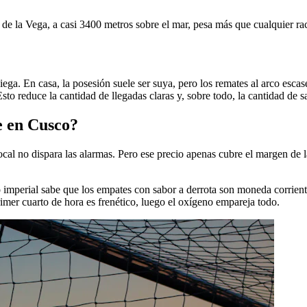
so de la Vega, a casi 3400 metros sobre el mar, pesa más que cualquier r
a. En casa, la posesión suele ser suya, pero los remates al arco escasea
. Esto reduce la cantidad de llegadas claras y, sobre todo, la cantidad de 
te en Cusco?
ocal no dispara las alarmas. Pero ese precio apenas cubre el margen de 
po imperial sabe que los empates con sabor a derrota son moneda corrient
rimer cuarto de hora es frenético, luego el oxígeno empareja todo.