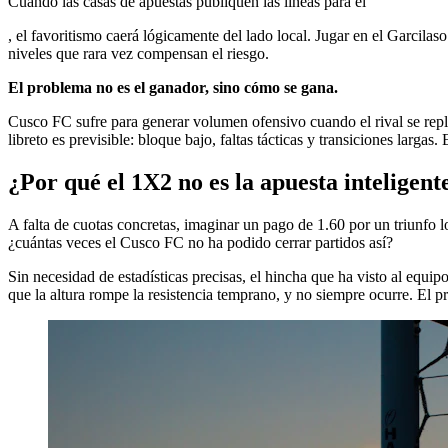
Cuando las casas de apuestas publiquen las líneas para el
, el favoritismo caerá lógicamente del lado local. Jugar en el Garcila
niveles que rara vez compensan el riesgo.
El problema no es el ganador, sino cómo se gana.
Cusco FC sufre para generar volumen ofensivo cuando el rival se replieg
libreto es previsible: bloque bajo, faltas tácticas y transiciones largas
¿Por qué el 1X2 no es la apuesta inteligen
A falta de cuotas concretas, imaginar un pago de 1.60 por un triunfo l
¿cuántas veces el Cusco FC no ha podido cerrar partidos así?
Sin necesidad de estadísticas precisas, el hincha que ha visto al equi
que la altura rompe la resistencia temprano, y no siempre ocurre. El p