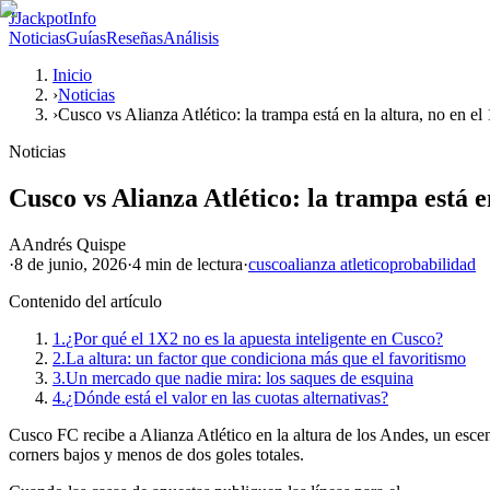
J
JackpotInfo
Noticias
Guías
Reseñas
Análisis
Inicio
›
Noticias
›
Cusco vs Alianza Atlético: la trampa está en la altura, no en e
Noticias
Cusco vs Alianza Atlético: la trampa está e
A
Andrés Quispe
·
8 de junio, 2026
·
4 min
de lectura
·
cusco
alianza atletico
probabilidad
Contenido del artículo
1.
¿Por qué el 1X2 no es la apuesta inteligente en Cusco?
2.
La altura: un factor que condiciona más que el favoritismo
3.
Un mercado que nadie mira: los saques de esquina
4.
¿Dónde está el valor en las cuotas alternativas?
Cusco FC recibe a Alianza Atlético en la altura de los Andes, un escena
corners bajos y menos de dos goles totales.