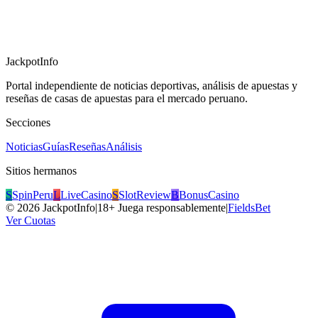
JackpotInfo
Portal independiente de noticias deportivas, análisis de apuestas y
reseñas de casas de apuestas para el mercado peruano.
Secciones
Noticias
Guías
Reseñas
Análisis
Sitios hermanos
S
SpinPeru
L
LiveCasino
S
SlotReview
B
BonusCasino
©
2026
JackpotInfo
|
18+ Juega responsablemente
|
FieldsBet
Ver Cuotas