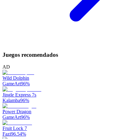
Juegos recomendados
AD
Wild Dolphin
GameArt
96
%
Jingle Express 7s
Kalamba
96
%
Power Dragon
GameArt
96
%
Fruit Lock 7
Fazi
96.54
%