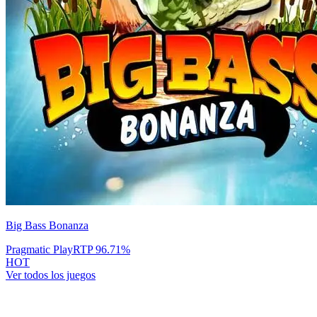
Big Bass Bonanza
Pragmatic Play
RTP
96.71
%
HOT
Ver todos los juegos