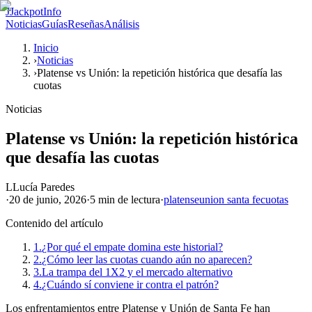
J
JackpotInfo
Noticias
Guías
Reseñas
Análisis
Inicio
›
Noticias
›
Platense vs Unión: la repetición histórica que desafía las
cuotas
Noticias
Platense vs Unión: la repetición histórica
que desafía las cuotas
L
Lucía Paredes
·
20 de junio, 2026
·
5 min
de lectura
·
platense
union santa fe
cuotas
Contenido del artículo
1.
¿Por qué el empate domina este historial?
2.
¿Cómo leer las cuotas cuando aún no aparecen?
3.
La trampa del 1X2 y el mercado alternativo
4.
¿Cuándo sí conviene ir contra el patrón?
Los enfrentamientos entre Platense y Unión de Santa Fe han