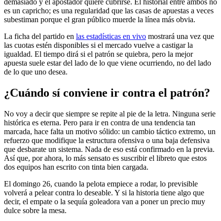
demasiado y el apostador quiere cubrirse. El historial entre ambos no
es un capricho; es una regularidad que las casas de apuestas a veces
subestiman porque el gran público muerde la línea más obvia.
La ficha del partido en
las estadísticas en vivo
mostrará una vez que
las cuotas estén disponibles si el mercado vuelve a castigar la
igualdad. El tiempo dirá si el patrón se quiebra, pero la mejor
apuesta suele estar del lado de lo que viene ocurriendo, no del lado
de lo que uno desea.
¿Cuándo sí conviene ir contra el patrón?
No voy a decir que siempre se repite al pie de la letra. Ninguna serie
histórica es eterna. Pero para ir en contra de una tendencia tan
marcada, hace falta un motivo sólido: un cambio táctico extremo, un
refuerzo que modifique la estructura ofensiva o una baja defensiva
que desbarate un sistema. Nada de eso está confirmado en la previa.
Así que, por ahora, lo más sensato es suscribir el libreto que estos
dos equipos han escrito con tinta bien cargada.
El domingo 26, cuando la pelota empiece a rodar, lo previsible
volverá a pelear contra lo deseable. Y si la historia tiene algo que
decir, el empate o la sequía goleadora van a poner un precio muy
dulce sobre la mesa.