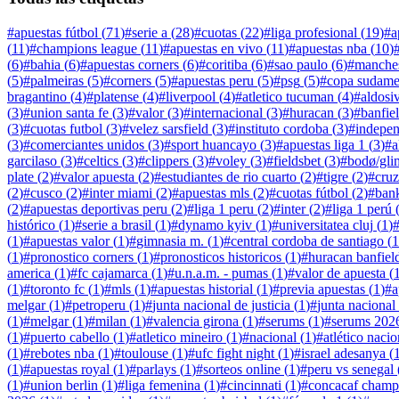
#
apuestas fútbol
(
71
)
#
serie a
(
28
)
#
cuotas
(
22
)
#
liga profesional
(
19
)
#
a
(
11
)
#
champions league
(
11
)
#
apuestas en vivo
(
11
)
#
apuestas nba
(
10
)
(
6
)
#
bahia
(
6
)
#
apuestas corners
(
6
)
#
coritiba
(
6
)
#
sao paulo
(
6
)
#
manches
(
5
)
#
palmeiras
(
5
)
#
corners
(
5
)
#
apuestas peru
(
5
)
#
psg
(
5
)
#
copa sudame
bragantino
(
4
)
#
platense
(
4
)
#
liverpool
(
4
)
#
atletico tucuman
(
4
)
#
aldosiv
(
3
)
#
union santa fe
(
3
)
#
valor
(
3
)
#
internacional
(
3
)
#
huracan
(
3
)
#
banfie
(
3
)
#
cuotas futbol
(
3
)
#
velez sarsfield
(
3
)
#
instituto cordoba
(
3
)
#
indepen
(
3
)
#
comerciantes unidos
(
3
)
#
sport huancayo
(
3
)
#
apuestas liga 1
(
3
)
#
a
garcilaso
(
3
)
#
celtics
(
3
)
#
clippers
(
3
)
#
voley
(
3
)
#
fieldsbet
(
3
)
#
bodø/gli
plate
(
2
)
#
valor apuesta
(
2
)
#
estudiantes de rio cuarto
(
2
)
#
tigre
(
2
)
#
cruz
(
2
)
#
cusco
(
2
)
#
inter miami
(
2
)
#
apuestas mls
(
2
)
#
cuotas fútbol
(
2
)
#
bank
(
2
)
#
apuestas deportivas peru
(
2
)
#
liga 1 peru
(
2
)
#
inter
(
2
)
#
liga 1 perú
histórico
(
1
)
#
serie a brasil
(
1
)
#
dynamo kyiv
(
1
)
#
universitatea cluj
(
1
)
(
1
)
#
apuestas valor
(
1
)
#
gimnasia m.
(
1
)
#
central cordoba de santiago
(
1
(
1
)
#
pronostico corners
(
1
)
#
pronosticos historicos
(
1
)
#
huracan banfiel
america
(
1
)
#
fc cajamarca
(
1
)
#
u.n.a.m. - pumas
(
1
)
#
valor de apuesta
(
(
1
)
#
toronto fc
(
1
)
#
mls
(
1
)
#
apuestas historial
(
1
)
#
previa apuestas
(
1
)
#
a
melgar
(
1
)
#
petroperu
(
1
)
#
junta nacional de justicia
(
1
)
#
junta nacional
(
1
)
#
melgar
(
1
)
#
milan
(
1
)
#
valencia girona
(
1
)
#
serums
(
1
)
#
serums 202
(
1
)
#
puerto cabello
(
1
)
#
atletico mineiro
(
1
)
#
nacional
(
1
)
#
atlético nacio
(
1
)
#
rebotes nba
(
1
)
#
toulouse
(
1
)
#
ufc fight night
(
1
)
#
israel adesanya
(
(
1
)
#
apuestas royal
(
1
)
#
parlays
(
1
)
#
sorteos online
(
1
)
#
peru vs senegal
(
1
)
#
union berlin
(
1
)
#
liga femenina
(
1
)
#
cincinnati
(
1
)
#
concacaf champ