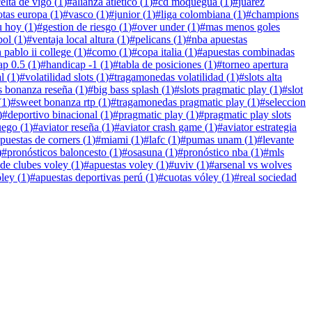
celta de vigo
(
1
)
#
alianza atlético
(
1
)
#
cd moquegua
(
1
)
#
juarez
otas europa
(
1
)
#
vasco
(
1
)
#
junior
(
1
)
#
liga colombiana
(
1
)
#
champions
u hoy
(
1
)
#
gestion de riesgo
(
1
)
#
over under
(
1
)
#
mas menos goles
bol
(
1
)
#
ventaja local altura
(
1
)
#
pelicans
(
1
)
#
nba apuestas
 pablo ii college
(
1
)
#
como
(
1
)
#
copa italia
(
1
)
#
apuestas combinadas
ap 0.5
(
1
)
#
handicap -1
(
1
)
#
tabla de posiciones
(
1
)
#
torneo apertura
l
(
1
)
#
volatilidad slots
(
1
)
#
tragamonedas volatilidad
(
1
)
#
slots alta
s bonanza reseña
(
1
)
#
big bass splash
(
1
)
#
slots pragmatic play
(
1
)
#
slot
(
1
)
#
sweet bonanza rtp
(
1
)
#
tragamonedas pragmatic play
(
1
)
#
seleccion
)
#
deportivo binacional
(
1
)
#
pragmatic play
(
1
)
#
pragmatic play slots
uego
(
1
)
#
aviator reseña
(
1
)
#
aviator crash game
(
1
)
#
aviator estrategia
puestas de corners
(
1
)
#
miami
(
1
)
#
lafc
(
1
)
#
pumas unam
(
1
)
#
levante
)
#
pronósticos baloncesto
(
1
)
#
osasuna
(
1
)
#
pronóstico nba
(
1
)
#
mls
de clubes voley
(
1
)
#
apuestas voley
(
1
)
#
uviv
(
1
)
#
arsenal vs wolves
óley
(
1
)
#
apuestas deportivas perú
(
1
)
#
cuotas vóley
(
1
)
#
real sociedad