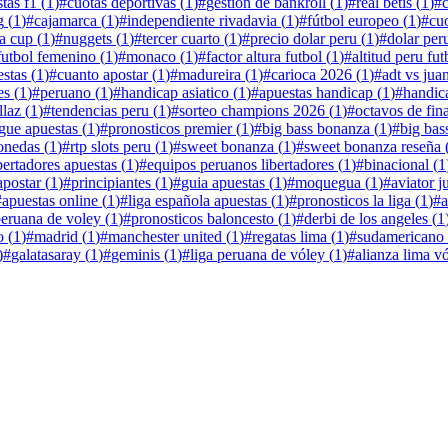
tas f1
(
1
)
#
cuotas deportivas
(
1
)
#
gestión de bankroll
(
1
)
#
real betis
(
1
)
#
g
(
1
)
#
cajamarca
(
1
)
#
independiente rivadavia
(
1
)
#
fútbol europeo
(
1
)
#
cu
fa cup
(
1
)
#
nuggets
(
1
)
#
tercer cuarto
(
1
)
#
precio dolar peru
(
1
)
#
dolar per
futbol femenino
(
1
)
#
monaco
(
1
)
#
factor altura futbol
(
1
)
#
altitud peru fut
estas
(
1
)
#
cuanto apostar
(
1
)
#
madureira
(
1
)
#
carioca 2026
(
1
)
#
adt vs juan
es
(
1
)
#
peruano
(
1
)
#
handicap asiatico
(
1
)
#
apuestas handicap
(
1
)
#
handic
llaz
(
1
)
#
tendencias peru
(
1
)
#
sorteo champions 2026
(
1
)
#
octavos de fina
gue apuestas
(
1
)
#
pronosticos premier
(
1
)
#
big bass bonanza
(
1
)
#
big bas
onedas
(
1
)
#
rtp slots peru
(
1
)
#
sweet bonanza
(
1
)
#
sweet bonanza reseña
bertadores apuestas
(
1
)
#
equipos peruanos libertadores
(
1
)
#
binacional
(
1
postar
(
1
)
#
principiantes
(
1
)
#
guia apuestas
(
1
)
#
moquegua
(
1
)
#
aviator j
#
apuestas online
(
1
)
#
liga española apuestas
(
1
)
#
pronosticos la liga
(
1
)
#
a
peruana de voley
(
1
)
#
pronosticos baloncesto
(
1
)
#
derbi de los angeles
(
1
o
(
1
)
#
madrid
(
1
)
#
manchester united
(
1
)
#
regatas lima
(
1
)
#
sudamericano 
)
#
galatasaray
(
1
)
#
geminis
(
1
)
#
liga peruana de vóley
(
1
)
#
alianza lima v