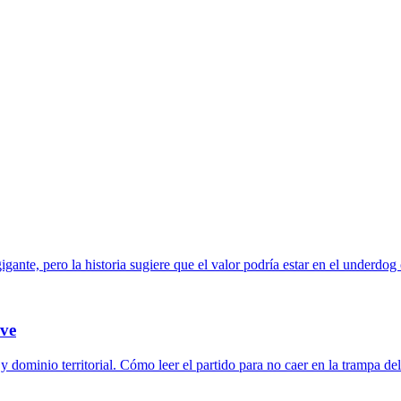
gigante, pero la historia sugiere que el valor podría estar en el underdog
lve
 dominio territorial. Cómo leer el partido para no caer en la trampa del 