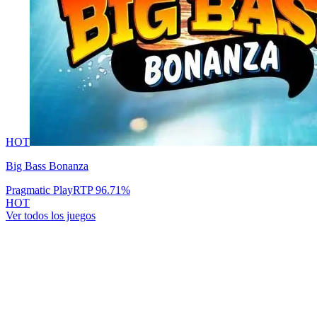
HOT
Big Bass Bonanza
Pragmatic Play
RTP
96.71
%
HOT
Ver todos los juegos