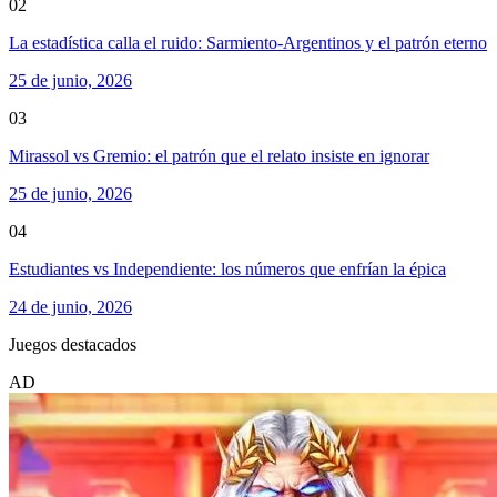
02
La estadística calla el ruido: Sarmiento-Argentinos y el patrón eterno
25 de junio, 2026
03
Mirassol vs Gremio: el patrón que el relato insiste en ignorar
25 de junio, 2026
04
Estudiantes vs Independiente: los números que enfrían la épica
24 de junio, 2026
Juegos destacados
AD