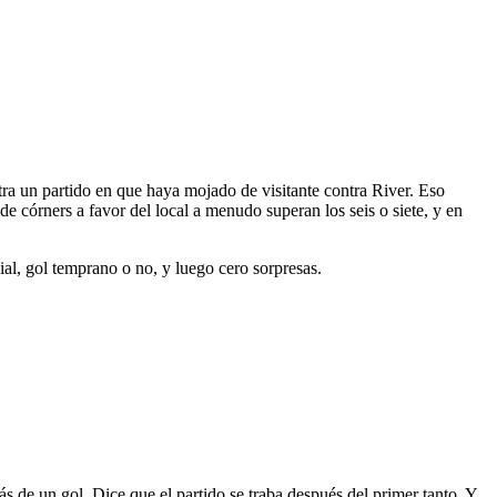
ra un partido en que haya mojado de visitante contra River. Eso
 córners a favor del local a menudo superan los seis o siete, y en
ial, gol temprano o no, y luego cero sorpresas.
más de un gol. Dice que el partido se traba después del primer tanto. Y