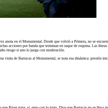
vez anota en el Monumental. Desde que volvió a Primera, no se encuent
chas acciones por banda que terminan en saque de esquina. Las líneas de
lto riesgo si uno lo juega con moderación.
ma visita de Barracas al Monumental, se nota esa dinámica: presión inic
ice que River gana, sí, pero con lo justo. Dice que Barracas no se lleva 