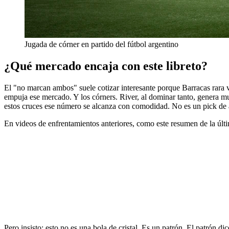
Jugada de córner en partido del fútbol argentino
¿Qué mercado encaja con este libreto?
El "no marcan ambos" suele cotizar interesante porque Barracas rara 
empuja ese mercado. Y los córners. River, al dominar tanto, genera mu
estos cruces ese número se alcanza con comodidad. No es un pick de a
En videos de enfrentamientos anteriores, como este resumen de la últi
Pero insisto: esto no es una bola de cristal. Es un patrón. El patrón d