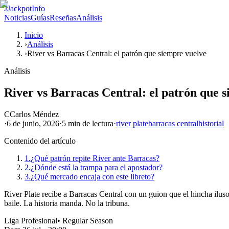
J
JackpotInfo
Noticias
Guías
Reseñas
Análisis
Inicio
›
Análisis
›
River vs Barracas Central: el patrón que siempre vuelve
Análisis
River vs Barracas Central: el patrón que 
C
Carlos Méndez
·
6 de junio, 2026
·
5 min
de lectura
·
river plate
barracas central
historial
Contenido del artículo
1.
¿Qué patrón repite River ante Barracas?
2.
¿Dónde está la trampa para el apostador?
3.
¿Qué mercado encaja con este libreto?
River Plate recibe a Barracas Central con un guion que el hincha iluso 
baile. La historia manda. No la tribuna.
Liga Profesional
•
Regular Season