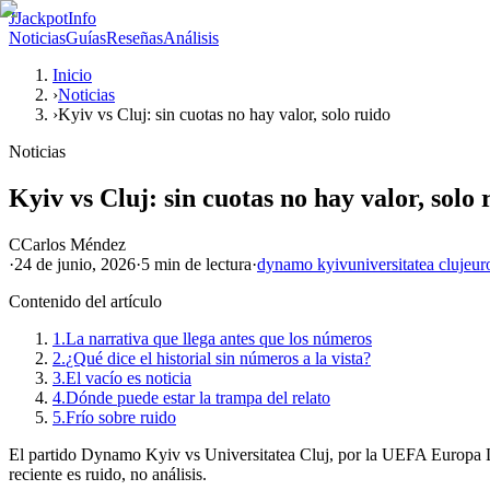
J
JackpotInfo
Noticias
Guías
Reseñas
Análisis
Inicio
›
Noticias
›
Kyiv vs Cluj: sin cuotas no hay valor, solo ruido
Noticias
Kyiv vs Cluj: sin cuotas no hay valor, solo 
C
Carlos Méndez
·
24 de junio, 2026
·
5 min
de lectura
·
dynamo kyiv
universitatea cluj
eur
Contenido del artículo
1.
La narrativa que llega antes que los números
2.
¿Qué dice el historial sin números a la vista?
3.
El vacío es noticia
4.
Dónde puede estar la trampa del relato
5.
Frío sobre ruido
El partido Dynamo Kyiv vs Universitatea Cluj, por la UEFA Europa Leag
reciente es ruido, no análisis.