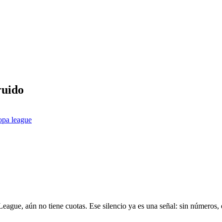
ruido
opa league
ue, aún no tiene cuotas. Ese silencio ya es una señal: sin números, el 