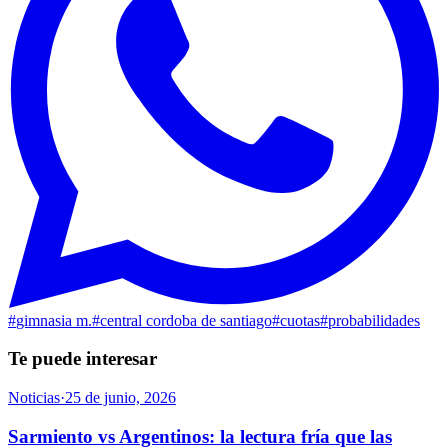
#
gimnasia m.
#
central cordoba de santiago
#
cuotas
#
probabilidades
Te puede interesar
Noticias
·
25 de junio, 2026
Sarmiento vs Argentinos: la lectura fría que las