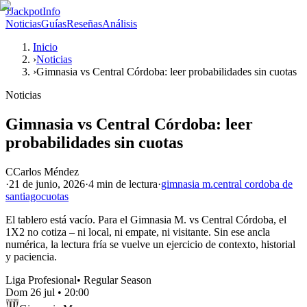
J
JackpotInfo
Noticias
Guías
Reseñas
Análisis
Inicio
›
Noticias
›
Gimnasia vs Central Córdoba: leer probabilidades sin cuotas
Noticias
Gimnasia vs Central Córdoba: leer
probabilidades sin cuotas
C
Carlos Méndez
·
21 de junio, 2026
·
4 min
de lectura
·
gimnasia m.
central cordoba de
santiago
cuotas
El tablero está vacío. Para el Gimnasia M. vs Central Córdoba, el
1X2 no cotiza – ni local, ni empate, ni visitante. Sin ese ancla
numérica, la lectura fría se vuelve un ejercicio de contexto, historial
y paciencia.
Liga Profesional
•
Regular Season
Dom 26 jul
•
20:00