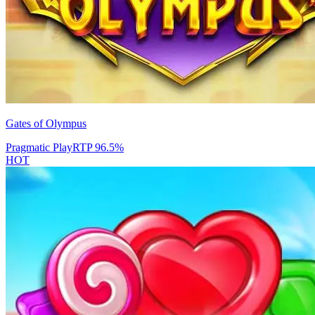
Gates of Olympus
Pragmatic Play
RTP
96.5
%
HOT