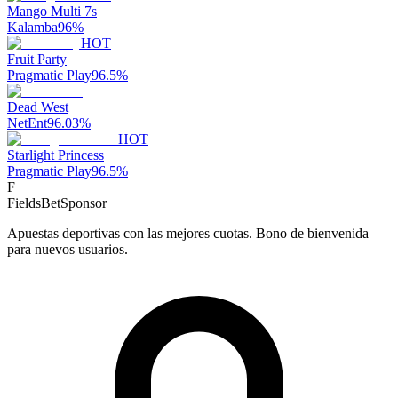
Mango Multi 7s
Kalamba
96
%
HOT
Fruit Party
Pragmatic Play
96.5
%
Dead West
NetEnt
96.03
%
HOT
Starlight Princess
Pragmatic Play
96.5
%
F
FieldsBet
Sponsor
Apuestas deportivas con las mejores cuotas. Bono de bienvenida
para nuevos usuarios.