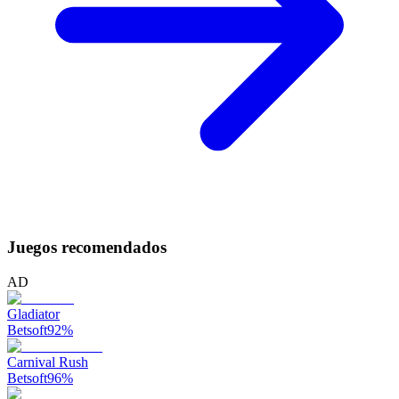
Juegos recomendados
AD
Gladiator
Betsoft
92
%
Carnival Rush
Betsoft
96
%