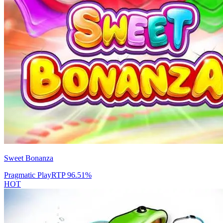
Sweet Bonanza
Pragmatic Play
RTP
96.51
%
HOT