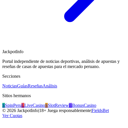
JackpotInfo
Portal independiente de noticias deportivas, análisis de apuestas y
reseñas de casas de apuestas para el mercado peruano.
Secciones
Noticias
Guías
Reseñas
Análisis
Sitios hermanos
S
SpinPeru
L
LiveCasino
S
SlotReview
B
BonusCasino
©
2026
JackpotInfo
|
18+ Juega responsablemente
|
FieldsBet
Ver Cuotas