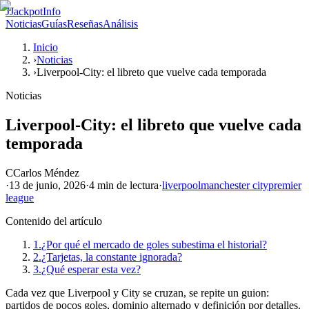
J
JackpotInfo
Noticias
Guías
Reseñas
Análisis
Inicio
›
Noticias
›
Liverpool-City: el libreto que vuelve cada temporada
Noticias
Liverpool-City: el libreto que vuelve cada
temporada
C
Carlos Méndez
·
13 de junio, 2026
·
4 min
de lectura
·
liverpool
manchester city
premier
league
Contenido del artículo
1.
¿Por qué el mercado de goles subestima el historial?
2.
¿Tarjetas, la constante ignorada?
3.
¿Qué esperar esta vez?
Cada vez que Liverpool y City se cruzan, se repite un guion:
partidos de pocos goles, dominio alternado y definición por detalles.