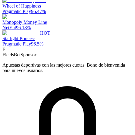
Wheel of Happiness
Pragmatic Play
96.47
%
Monopoly Money Line
NetEnt
96.18
%
HOT
Starlight Princess
Pragmatic Play
96.5
%
F
FieldsBet
Sponsor
Apuestas deportivas con las mejores cuotas. Bono de bienvenida
para nuevos usuarios.