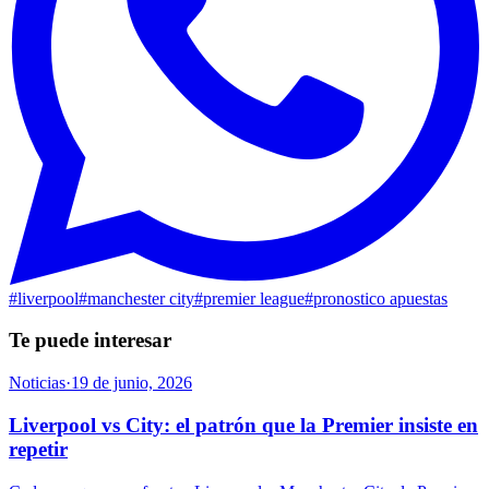
#
liverpool
#
manchester city
#
premier league
#
pronostico apuestas
Te puede interesar
Noticias
·
19 de junio, 2026
Liverpool vs City: el patrón que la Premier insiste en
repetir