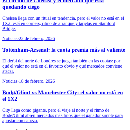
El círculo de Chelsea y el mercado que está
quedando ciego
Chelsea llega con un ritual en tendencia, pero el valor no está en el
1X2: está en corners, ritmo de arranque y tarjetas en Stamford
Bridge.
Noticias
·
22 de febrero, 2026
Tottenham-Arsenal: la cuota premia más al valiente
El derbi del norte de Londres se juega también en las cuotas: por
qué el valor no está en el favorito obvio y qué mercados conviene
atacar.
Noticias
·
18 de febrero, 2026
Bodø/Glimt vs Manchester City: el valor no está en
el 1X2
City llega como gigante, pero el viaje al norte y el ritmo de
Bodø/Glimt abren mercados más finos que el ganador simple para
apostar con cabeza.