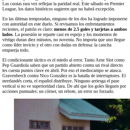
Las cuotas rara vez reflejan la paridad real. Este sábado en Premier
League, los datos históricos sugieren que no habrá excepción.
En las últimas temporadas, ninguno de los dos ha logrado imponerse
con autoridad en este duelo. Si revisamos los enfrentamientos
recientes, el patrón es claro:
menos de 2.5 goles y tarjetas a ambos
lados
. La posesión se reparte casi en espejo y los momentos de
vértigo duran diez minutos, no noventa. No importa que uno llegue
como líder invicto y el otro con dudas en defensa: la cancha
empareja todo.
El condicionante táctico es el miedo al error. Tanto Arne Slot como
Pep Guardiola saben que un partido abierto contra un rival directo
les cuesta puntos clave en abril. Por eso el mediocampo se atasca.
Gravenberch contra Nico González es la batalla de interruptores. El
neerlandés corta, el español distribuye. Ninguno arriesga el pase
vertical si no ve superioridad clara. De ahí que los goles lleguen por
acciones puntuales: un córner, un rebote, un error no forzado.