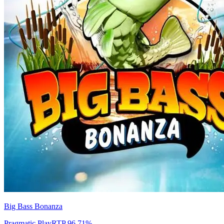
Big Bass Bonanza
Pragmatic Play
RTP
96.71
%