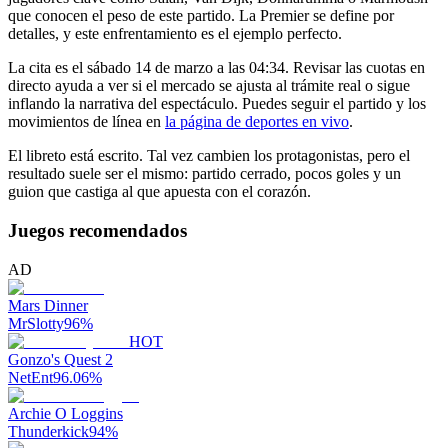
que conocen el peso de este partido. La Premier se define por
detalles, y este enfrentamiento es el ejemplo perfecto.
La cita es el sábado 14 de marzo a las 04:34. Revisar las cuotas en
directo ayuda a ver si el mercado se ajusta al trámite real o sigue
inflando la narrativa del espectáculo. Puedes seguir el partido y los
movimientos de línea en
la página de deportes en vivo
.
El libreto está escrito. Tal vez cambien los protagonistas, pero el
resultado suele ser el mismo: partido cerrado, pocos goles y un
guion que castiga al que apuesta con el corazón.
Juegos recomendados
AD
Mars Dinner
MrSlotty
96
%
HOT
Gonzo's Quest 2
NetEnt
96.06
%
Archie O Loggins
Thunderkick
94
%