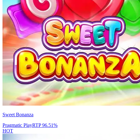
Sweet Bonanza
Pragmatic Play
RTP
96.51
%
HOT