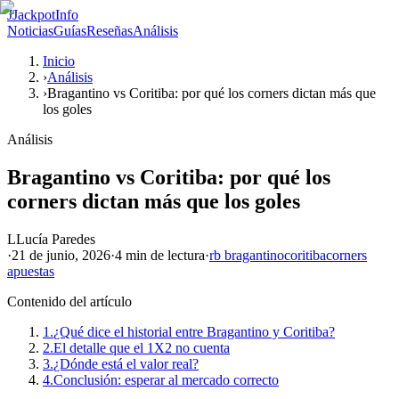
J
JackpotInfo
Noticias
Guías
Reseñas
Análisis
Inicio
›
Análisis
›
Bragantino vs Coritiba: por qué los corners dictan más que
los goles
Análisis
Bragantino vs Coritiba: por qué los
corners dictan más que los goles
L
Lucía Paredes
·
21 de junio, 2026
·
4 min
de lectura
·
rb bragantino
coritiba
corners
apuestas
Contenido del artículo
1.
¿Qué dice el historial entre Bragantino y Coritiba?
2.
El detalle que el 1X2 no cuenta
3.
¿Dónde está el valor real?
4.
Conclusión: esperar al mercado correcto