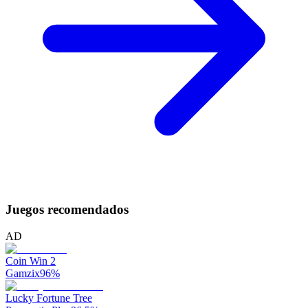
Juegos recomendados
AD
Coin Win 2
Gamzix
96
%
Lucky Fortune Tree