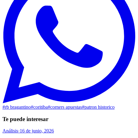
#
rb bragantino
#
coritiba
#
corners apuestas
#
patron historico
Te puede interesar
Análisis
·
16 de junio, 2026