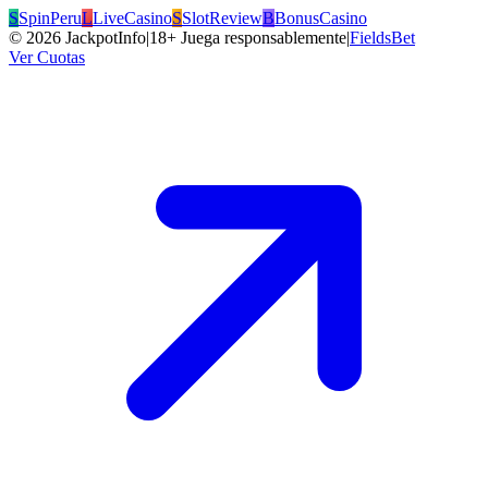
S
SpinPeru
L
LiveCasino
S
SlotReview
B
BonusCasino
©
2026
JackpotInfo
|
18+ Juega responsablemente
|
FieldsBet
Ver Cuotas