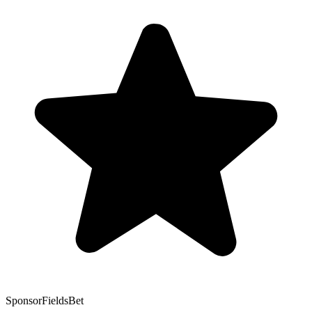
Sponsor
FieldsBet