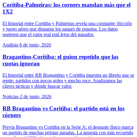
Coritiba-Palmeiras: los corners mandan más que el
1X2
El historial entre Coritiba y Palmeiras revela una constante: fricción
y juego aéreo que disparan los saques de esquina. Los datos
sugieren que el valor real está lejos del ganador.
Análisis
·
6 de junio, 2026
Bragantino-Coritiba: el guion repetido que las
cuotas ignoran
El historial entre RB Bragantino y Coritiba muestra un libreto que se
repite: partidos con pocos goles y mucho roce. Analizamos las
claves tácticas y dónde buscar valor.
Noticias
·
2 de junio, 2026
RB Bragantino vs Coritiba: el partido está en los
córners
Previa Bragantino vs Coritiba en la Serie A: el desgaste físico marca
un partido de muchas pelotas paradas. La apuesta con más recorrido