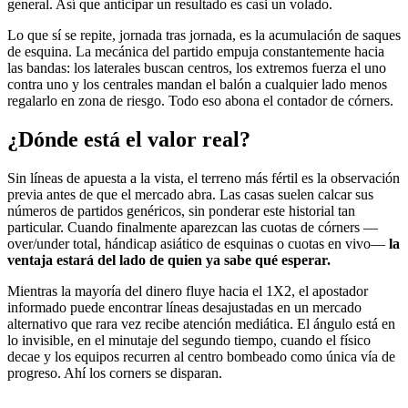
general. Así que anticipar un resultado es casi un volado.
Lo que sí se repite, jornada tras jornada, es la acumulación de saques
de esquina. La mecánica del partido empuja constantemente hacia
las bandas: los laterales buscan centros, los extremos fuerza el uno
contra uno y los centrales mandan el balón a cualquier lado menos
regalarlo en zona de riesgo. Todo eso abona el contador de córners.
¿Dónde está el valor real?
Sin líneas de apuesta a la vista, el terreno más fértil es la observación
previa antes de que el mercado abra. Las casas suelen calcar sus
números de partidos genéricos, sin ponderar este historial tan
particular. Cuando finalmente aparezcan las cuotas de córners —
over/under total, hándicap asiático de esquinas o cuotas en vivo—
la
ventaja estará del lado de quien ya sabe qué esperar.
Mientras la mayoría del dinero fluye hacia el 1X2, el apostador
informado puede encontrar líneas desajustadas en un mercado
alternativo que rara vez recibe atención mediática. El ángulo está en
lo invisible, en el minutaje del segundo tiempo, cuando el físico
decae y los equipos recurren al centro bombeado como única vía de
progreso. Ahí los corners se disparan.