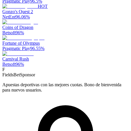
Pragmatic Play
96.5
%
HOT
Gonzo's Quest 2
NetEnt
96.06
%
Coins of Dragon
Betsoft
96
%
Fortune of Olympus
Pragmatic Play
96.55
%
Carnival Rush
Betsoft
96
%
F
FieldsBet
Sponsor
Apuestas deportivas con las mejores cuotas. Bono de bienvenida
para nuevos usuarios.