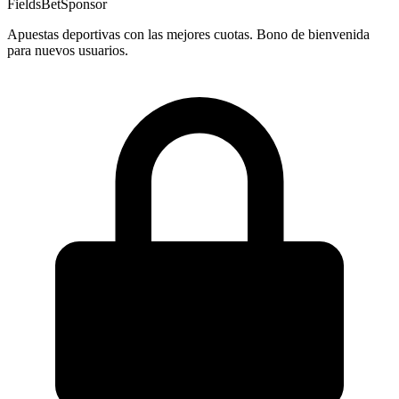
FieldsBet
Sponsor
Apuestas deportivas con las mejores cuotas. Bono de bienvenida
para nuevos usuarios.