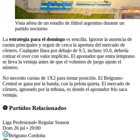
Vista aérea de un estadio de fútbol argentino durante un
partido nocturno
La
estrategia para el domingo
es sencilla. Ignorar la ausencia de
cuotas principales y seguir de cerca la apertura del mercado de
córners. Cualquier línea por debajo de 9.5, incluso 10.0, debería
cotizar el over con valor implícito. El apostador que entra temprano
se lleva la ventaja antes de que el volumen de juego ajuste el
número.
No necesito cuotas de 1X2 para tomar posición. El Belgrano-
Central se gana por la banda, con la pelota quieta. El mercado de
córners, ignorado por la tribuna, es donde el apostador frío saca
ventaja.
⚽ Partidos Relacionados
Liga Profesional
•
Regular Season
Dom 26 jul
•
20:00
Belgrano Cordoba