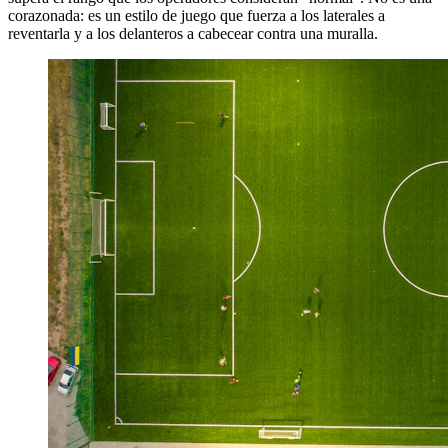
corazonada: es un estilo de juego que fuerza a los laterales a
reventarla y a los delanteros a cabecear contra una muralla.