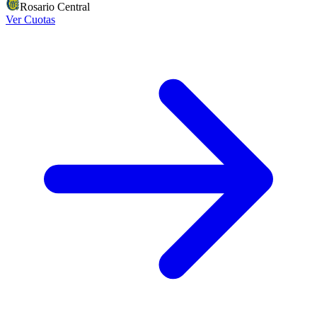
Rosario Central
Ver Cuotas