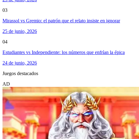
03
Mirassol vs Gremio: el patrón que el relato insiste en ignorar
25 de junio, 2026
04
Estudiantes vs Independiente: los números que enfrían la épica
24 de junio, 2026
Juegos destacados
AD