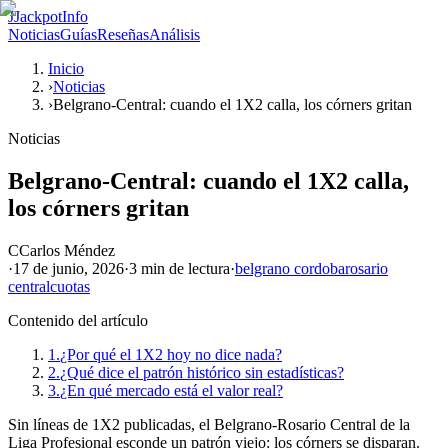
J
JackpotInfo
Noticias
Guías
Reseñas
Análisis
Inicio
›
Noticias
›
Belgrano-Central: cuando el 1X2 calla, los córners gritan
Noticias
Belgrano-Central: cuando el 1X2 calla,
los córners gritan
C
Carlos Méndez
·
17 de junio, 2026
·
3 min
de lectura
·
belgrano cordoba
rosario
central
cuotas
Contenido del artículo
1.
¿Por qué el 1X2 hoy no dice nada?
2.
¿Qué dice el patrón histórico sin estadísticas?
3.
¿En qué mercado está el valor real?
Sin líneas de 1X2 publicadas, el Belgrano-Rosario Central de la
Liga Profesional esconde un patrón viejo: los córners se disparan.