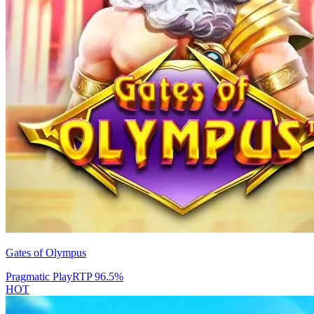
Gates of Olympus
Pragmatic Play
RTP
96.5
%
HOT