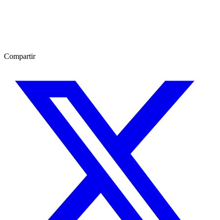
Compartir