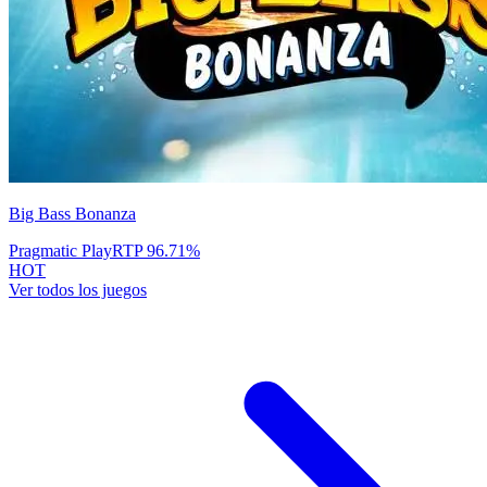
Big Bass Bonanza
Pragmatic Play
RTP
96.71
%
HOT
Ver todos los juegos