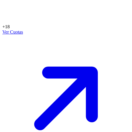
+18
Ver Cuotas