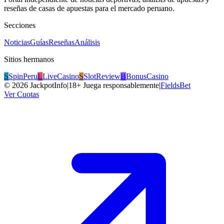
reseñas de casas de apuestas para el mercado peruano.
Secciones
Noticias
Guías
Reseñas
Análisis
Sitios hermanos
S
SpinPeru
L
LiveCasino
S
SlotReview
B
BonusCasino
©
2026
JackpotInfo
|
18+ Juega responsablemente
|
FieldsBet
Ver Cuotas