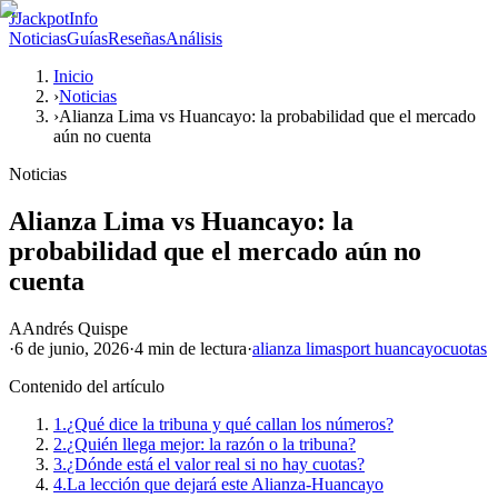
J
JackpotInfo
Noticias
Guías
Reseñas
Análisis
Inicio
›
Noticias
›
Alianza Lima vs Huancayo: la probabilidad que el mercado
aún no cuenta
Noticias
Alianza Lima vs Huancayo: la
probabilidad que el mercado aún no
cuenta
A
Andrés Quispe
·
6 de junio, 2026
·
4 min
de lectura
·
alianza lima
sport huancayo
cuotas
Contenido del artículo
1.
¿Qué dice la tribuna y qué callan los números?
2.
¿Quién llega mejor: la razón o la tribuna?
3.
¿Dónde está el valor real si no hay cuotas?
4.
La lección que dejará este Alianza-Huancayo