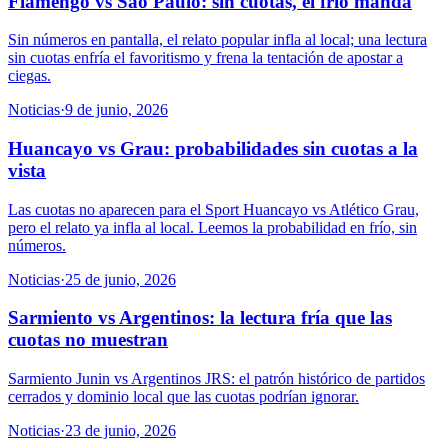
Flamengo vs Sao Paulo: sin cuotas, el frío manda
Sin números en pantalla, el relato popular infla al local; una lectura
sin cuotas enfría el favoritismo y frena la tentación de apostar a
ciegas.
Noticias
·
9 de junio, 2026
Huancayo vs Grau: probabilidades sin cuotas a la
vista
Las cuotas no aparecen para el Sport Huancayo vs Atlético Grau,
pero el relato ya infla al local. Leemos la probabilidad en frío, sin
números.
Noticias
·
25 de junio, 2026
Sarmiento vs Argentinos: la lectura fría que las
cuotas no muestran
Sarmiento Junin vs Argentinos JRS: el patrón histórico de partidos
cerrados y dominio local que las cuotas podrían ignorar.
Noticias
·
23 de junio, 2026