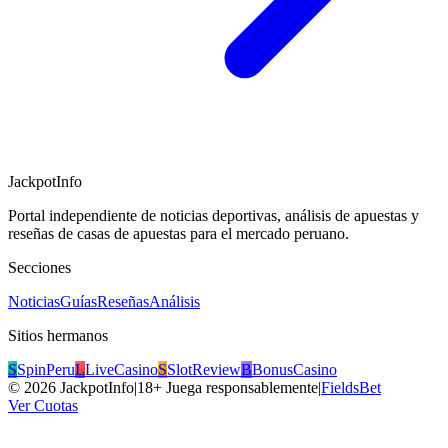
JackpotInfo
Portal independiente de noticias deportivas, análisis de apuestas y
reseñas de casas de apuestas para el mercado peruano.
Secciones
Noticias
Guías
Reseñas
Análisis
Sitios hermanos
S
SpinPeru
L
LiveCasino
S
SlotReview
B
BonusCasino
©
2026
JackpotInfo
|
18+ Juega responsablemente
|
FieldsBet
Ver Cuotas