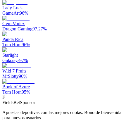
Lady Luck
GameArt
96
%
Gem Vortex
Dragon Gaming
97.27
%
Panda Rica
Tom Horn
96
%
Starlight
Galaxsys
97
%
Wild 7 Fruits
MrSlotty
96
%
Book of Azure
Tom Horn
95
%
F
FieldsBet
Sponsor
Apuestas deportivas con las mejores cuotas. Bono de bienvenida
para nuevos usuarios.