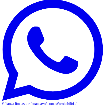
#
alianza lima
#
sport huancayo
#
cuotas
#
probabilidad