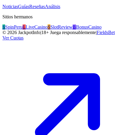
Noticias
Guías
Reseñas
Análisis
Sitios hermanos
S
SpinPeru
L
LiveCasino
S
SlotReview
B
BonusCasino
©
2026
JackpotInfo
|
18+ Juega responsablemente
|
FieldsBet
Ver Cuotas