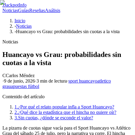
J
JackpotInfo
Noticias
Guías
Reseñas
Análisis
Inicio
›
Noticias
›
Huancayo vs Grau: probabilidades sin cuotas a la vista
Noticias
Huancayo vs Grau: probabilidades sin
cuotas a la vista
C
Carlos Méndez
·
9 de junio, 2026
·
3 min
de lectura
·
sport huancayo
atletico
grau
apuestas fútbol
Contenido del artículo
1.
¿Por qué el relato popular infla a Sport Huancayo?
2.
¿Qué dice la estadística que el hincha no quiere oír?
3.
Sin cuotas, ¿dónde se esconde el valor?
La pizarra de cuotas sigue vacía para el Sport Huancayo vs Atlético
Grau del sábado 25 de julio, pero la narrativa ya corre. El hincha