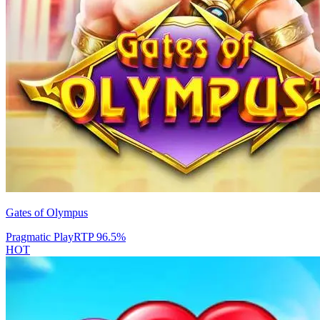
Gates of Olympus
Pragmatic Play
RTP
96.5
%
HOT