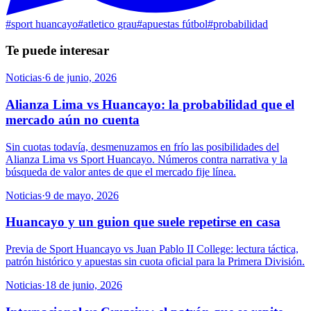
#
sport huancayo
#
atletico grau
#
apuestas fútbol
#
probabilidad
Te puede interesar
Noticias
·
6 de junio, 2026
Alianza Lima vs Huancayo: la probabilidad que el
mercado aún no cuenta
Sin cuotas todavía, desmenuzamos en frío las posibilidades del
Alianza Lima vs Sport Huancayo. Números contra narrativa y la
búsqueda de valor antes de que el mercado fije línea.
Noticias
·
9 de mayo, 2026
Huancayo y un guion que suele repetirse en casa
Previa de Sport Huancayo vs Juan Pablo II College: lectura táctica,
patrón histórico y apuestas sin cuota oficial para la Primera División.
Noticias
·
18 de junio, 2026