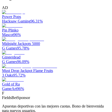
AD
Power Pops
Hacksaw Gaming
96.31
%
Pin Plinko
Mascot
96
%
Midnight Jackpots 5000
G Games
95.78
%
Gingerdead
G Games
96.09
%
Must Drop Jackpot Flame Fruits
3 Oaks
95.72
%
Gold of Ra
GameArt
96
%
F
FieldsBet
Sponsor
Apuestas deportivas con las mejores cuotas. Bono de bienvenida
para nuevos usuarios.