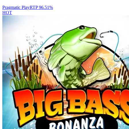
Pragmatic Play
RTP
96.51
%
HOT