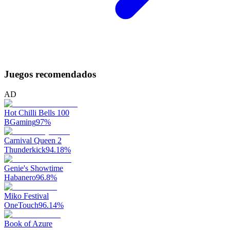
Juegos recomendados
AD
Hot Chilli Bells 100
BGaming
97
%
Carnival Queen 2
Thunderkick
94.18
%
Genie's Showtime
Habanero
96.8
%
Miko Festival
OneTouch
96.14
%
Book of Azure