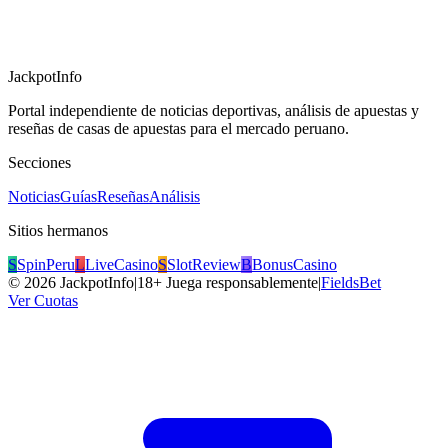
JackpotInfo
Portal independiente de noticias deportivas, análisis de apuestas y
reseñas de casas de apuestas para el mercado peruano.
Secciones
Noticias
Guías
Reseñas
Análisis
Sitios hermanos
S
SpinPeru
L
LiveCasino
S
SlotReview
B
BonusCasino
©
2026
JackpotInfo
|
18+ Juega responsablemente
|
FieldsBet
Ver Cuotas