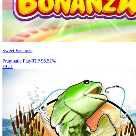
Sweet Bonanza
Pragmatic Play
RTP
96.51
%
HOT