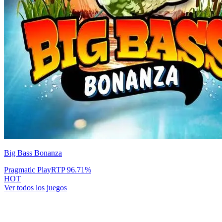
Big Bass Bonanza
Pragmatic Play
RTP
96.71
%
HOT
Ver todos los juegos