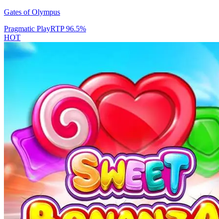
Gates of Olympus
Pragmatic Play
RTP
96.5
%
HOT