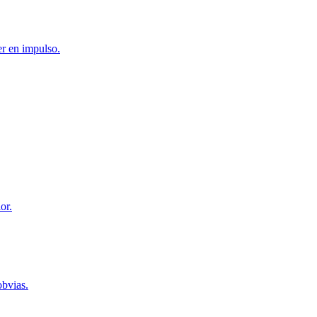
er en impulso.
or.
obvias.