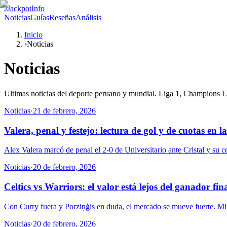
J
JackpotInfo
Noticias
Guías
Reseñas
Análisis
Inicio
›
Noticias
Noticias
Ultimas noticias del deporte peruano y mundial. Liga 1, Champions Lea
Noticias
·
21 de febrero, 2026
Valera, penal y festejo: lectura de gol y de cuotas en la
Alex Valera marcó de penal el 2-0 de Universitario ante Cristal y su c
Noticias
·
20 de febrero, 2026
Celtics vs Warriors: el valor está lejos del ganador fin
Con Curry fuera y Porziņģis en duda, el mercado se mueve fuerte. Mi l
Noticias
·
20 de febrero, 2026