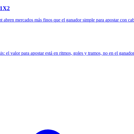
 1X2
imt abren mercados más finos que el ganador simple para apostar con ca
: el valor para apostar está en ritmos, goles y tramos, no en el ganador 