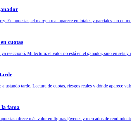
 ganador
y. En apuestas, el margen real aparece en totales y parciales, no en m
 en cuotas
 reaccionó. Mi lectura: el valor no está en el ganador, sino en sets y p
tarde
justando tarde. Lectura de cuotas, riesgos reales y dónde aparece valo
n la fama
apuestas ofrece más valor en figuras jóvenes y mercados de rendimient