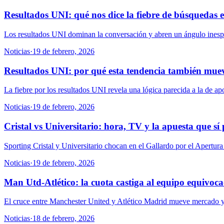
Resultados UNI: qué nos dice la fiebre de búsquedas 
Los resultados UNI dominan la conversación y abren un ángulo inesper
Noticias
·
19 de febrero, 2026
Resultados UNI: por qué esta tendencia también mue
La fiebre por los resultados UNI revela una lógica parecida a la de apo
Noticias
·
19 de febrero, 2026
Cristal vs Universitario: hora, TV y la apuesta que sí
Sporting Cristal y Universitario chocan en el Gallardo por el Apertur
Noticias
·
19 de febrero, 2026
Man Utd-Atlético: la cuota castiga al equipo equivoc
El cruce entre Manchester United y Atlético Madrid mueve mercado y ru
Noticias
·
18 de febrero, 2026