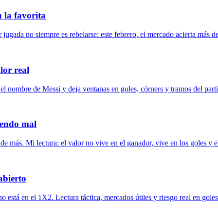
 la favorita
 jugada no siempre es rebelarse: este febrero, el mercado acierta más de
lor real
l nombre de Messi y deja ventanas en goles, córners y tramos del part
yendo mal
 más. Mi lectura: el valor no vive en el ganador, vive en los goles y el
abierto
 está en el 1X2. Lectura táctica, mercados útiles y riesgo real en goles