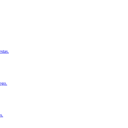
stas.
uego.
s.