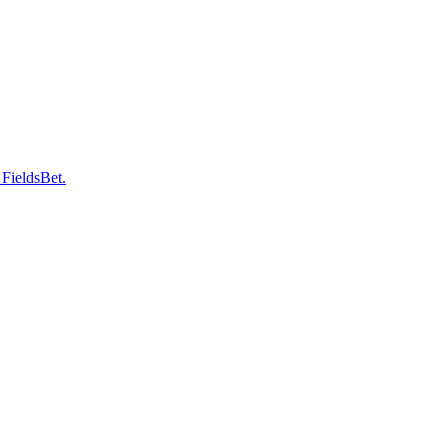
 FieldsBet.