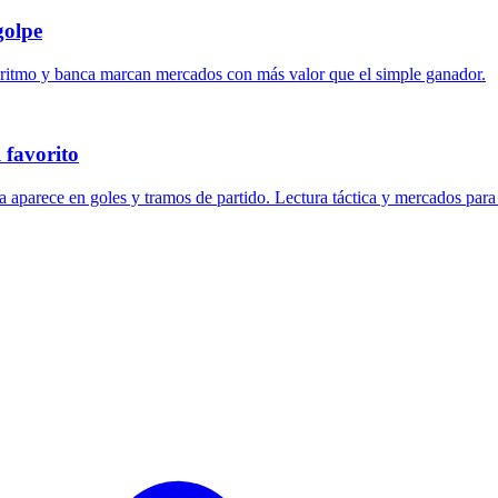
golpe
, ritmo y banca marcan mercados con más valor que el simple ganador.
 favorito
 aparece en goles y tramos de partido. Lectura táctica y mercados para